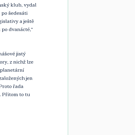
mský klub, vydal 
 po šedesáti 
slativy a ještě 
u po dvanácté,“ 
ášové jistý 
y, z nichž lze 
 planetární 
založených jen 
Proto řada 
 Přitom to tu 