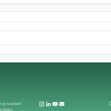
​
t je součástí
r Story