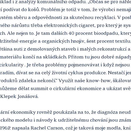
říklad i z analýzy komunálního odpadu. „Občas se pro náhl
podívat do košů. Problém je totiž v tom, že výrobci nemají
stém sběru a odpovědnosti za skutečnou recyklaci. V posle
ho nárůstu třeba elektronických cigaret, pro který je sy
ch. Ale nejen to. Je tam dalších 40 procent bioodpadu, kter
ržitelné energie a organických hnojiv, šest procent textilu,
většina suti z demolovaných staveb i malých rekonstrukcí a
materiálu končí na skládkách. Přitom tu jsou dobré nápady
 cirkularity . Je třeba problémy pojmenovávat i když nejsou 
adím, dívat se na celý životní cyklus produkce. Nestačí je
roduktů zdaleka nekončí.” Využít naše know-how, škálovat 
k můžeme dělat summit o cirkulární ekonomice a ukázat sv
a Klepek Jonášová.
lární ekonomiky rovněž poukázala na to, že diagnóza neudr
ckého modelu i návody k udržitelnému chování jsou znám
ce 1962 napsala Rachel Carson, což je taková moje modla, kni