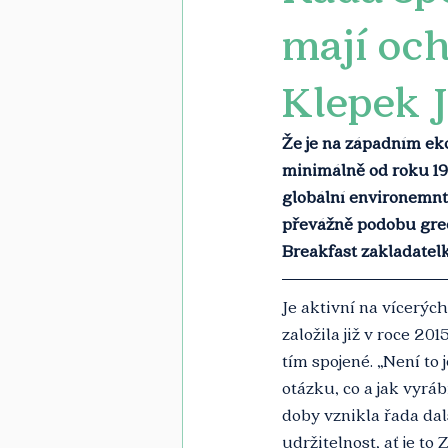
mají och
Klepek 
Že je na západním e
minimálně od roku 19
globální environemntá
převážně podobu gree
Breakfast zakladatel
Je aktivní na vícerých
založila již v roce 20
tím spojené. „Není to 
otázku, co a jak vyráb
doby vznikla řada dal
udržitelnost, ať je t