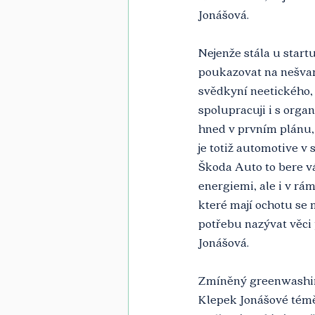
Jonášová.
Nejenže stála u startu
poukazovat na nešvar
svědkyní neetického,
spolupracuji i s orga
hned v prvním plánu,
je totiž automotive v
Škoda Auto to bere vá
energiemi, ale i v rá
které mají ochotu se 
potřebu nazývat věci 
Jonášová. 
Zmíněný greenwashing
Klepek Jonášové témě