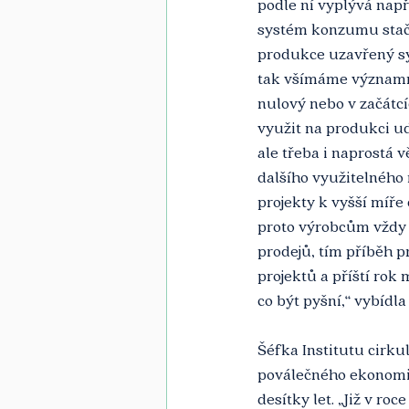
podle ní vyplývá nap
systém konzumu stačí 
produkce uzavřený sy
tak všímáme významné
nulový nebo v začátcí
využit na produkci ud
ale třeba i naprostá 
dalšího využitelného 
projekty k vyšší míře
proto výrobcům vždy r
prodejů, tím příběh p
projektů a příští ro
co být pyšní,“ vybídl
Šéfka Institutu cirku
poválečného ekonomi
desítky let. „Již v ro