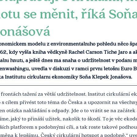
otu se měnit, říká Soň
Jonášová
konomickém modelu z environmentálního pohledu něco špa
62, kdy vyšla kniha vědkyně Rachel Carson Tiché Jaro a a
lní hnutí, a ještě dnes má snaha o udržitelnost v podání 
nwashingu, uvedla v diskuzi v rámci první letošní Euro B
ka Institutu cirkulární ekonomiky Soňa Klepek Jonášová.
 frontách tažení za větší udržitelnost. Institut cirkulární 
15 s cílem přivést toto téma do Česka a upozornit na všechny
jen otázka nakládání s odpady. Jde o to vrátit se na začátek a
íme, jaký to přináší užitek, nakolik to škodí. To je věc ekod
ších platforem s podobnými cíli, a tak roste takové podhou
o Změna k lepšímu, Český cirkulární hotspot a podobně,“ uv