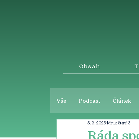
Obsah
T
Vše
Podcast
Článek
5. 3. 2025
Minut čtení: 3
Ráda spo