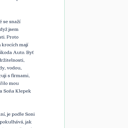
é se snaží 
dyž jsem 
i. Proto 
 krocích mají 
Škoda Auto. Byť 
žitelnosti, 
dy, vodou, 
uji s firmami, 
ořilo mou 
la Soňa Klepek 
, je podle Soni 
okulhává, jak 