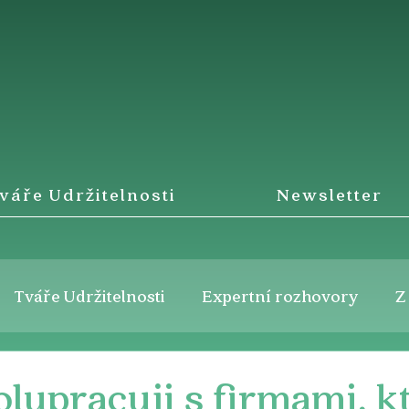
váře Udržitelnosti
Newsletter
Tváře Udržitelnosti
Expertní rozhovory
Z
lupracuji s firmami, k