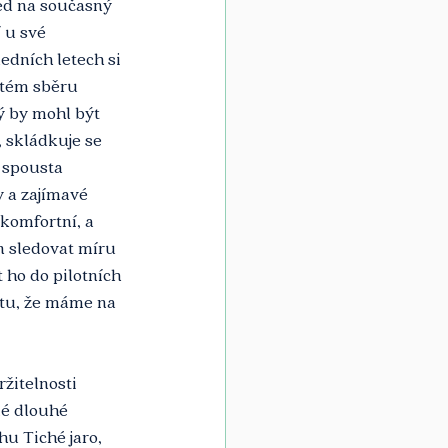
ed na současný 
 u své 
dních letech si 
stém sběru 
ý by mohl být 
 skládkuje se 
 spousta 
 a zajímavé 
komfortní, a 
n sledovat míru 
ho do pilotních 
ětu, že máme na 
žitelnosti 
é dlouhé 
hu Tiché jaro, 