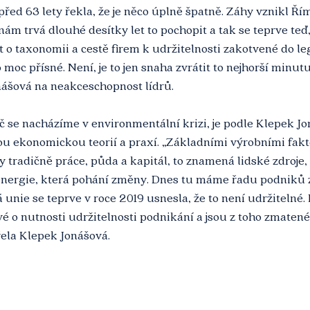
před 63 lety řekla, že je něco úplně špatně. Záhy vznikl Ří
ám trvá dlouhé desítky let to pochopit a tak se teprve teď,
 o taxonomii a cestě firem k udržitelnosti zakotvené do legi
 moc přísné. Není, je to jen snaha zvrátit to nejhorší minut
ášová na neakceschopnost lídrů.
se nacházíme v environmentální krizi, je podle Klepek Jon
u ekonomickou teorií a praxí. „Základními výrobními faktor
y tradičně práce, půda a kapitál, to znamená lidské zdroje,
 energie, která pohání změny. Dnes tu máme řadu podniků 
 unie se teprve v roce 2019 usnesla, že to není udržitelné. 
vé o nutnosti udržitelnosti podnikání a jsou z toho zmatené.
řela Klepek Jonášová. 