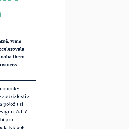
a
tně, víme 
kcelerovala 
mnoha firem 
usiness 
ekonomiky 
 souvislosti s 
 položit si 
esignu. Od té 
bí pro 
edla Klepek 