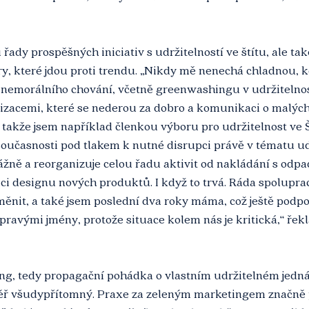
 řady prospěšných iniciativ s udržitelností ve štítu, ale tak
y, které jdou proti trendu. „Nikdy mě nenechá chladnou, k
 nemorálního chování, včetně greenwashingu v udržitelnost
nizacemi, které se nederou za dobro a komunikaci o malých
 takže jsem například členkou výboru pro udržitelnost ve 
 současnosti pod tlakem k nutné disrupci právě v tématu udr
žně a reorganizuje celou řadu aktivit od nakládání s odpa
mci designu nových produktů. I když to trvá. Ráda spoluprac
měnit, a také jsem poslední dva roky máma, což ještě podp
pravými jmény, protože situace kolem nás je kritická,“ řek
, tedy propagační pohádka o vlastním udržitelném jednání
ř všudypřítomný. Praxe za zeleným marketingem značně p