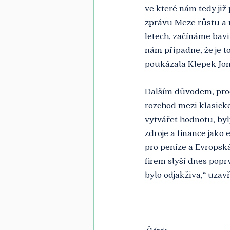
ve které nám tedy již 
zprávu Meze růstu a n
letech, začínáme bavit
nám připadne, že je to
poukázala Klepek Jon
Dalším důvodem, proč 
rozchod mezi klasicko
vytvářet hodnotu, byl
zdroje a finance jako
pro peníze a Evropská
firem slyší dnes popr
bylo odjakživa,“ uzav