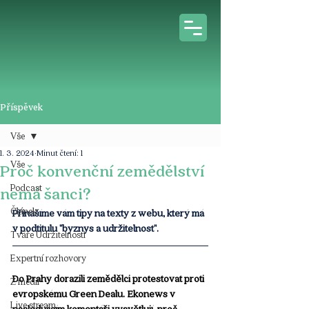
Příspěvek
Vše
1. 3. 2024
Minut čtení: 1
Vše
Proč konvenční zemědělství
Podcast
nemá šanci?
Článek
Přinášíme vám tipy na texty z webu, který má 
v podtitulu "byznys a udržitelnost".
Tváře Udržitelnosti
Expertní rozhovory
Do Prahy dorazili zemědělci protestovat proti 
Z médií
evropskému Green Dealu. Ekonews v 
Live stream
následujícím komentáři vysvětlují, proč 