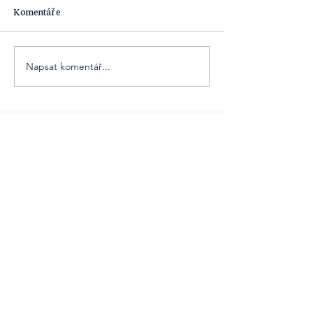
Komentáře
Napsat komentář...
Obsahová platforma [ta] Udržitelnost je
součástí obsahových projektů agentury
Cover Story