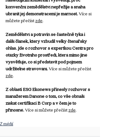
konvenční zemědělství nepřežije a snaha 
ubránit jej demonstracemi je marnost.
Více si 
můžete přečíst 
zde
. 
Zemědělství a potravin se částečně týká i 
další článek, který vzbudil velký čtenářský 
ohlas. Jde o rozhovor s expertkou Centra pro 
otázky životního prostředí, která mimo jiné 
vysvětluje, co si představit pod pojmem 
udržitelné stravování. 
Více si můžete přečíst 
zde
. 
Z oblasti ESG Ekonews přinesly rozhovor s 
manažerem Danone o tom, co vše obnáší 
získat certifikaci B Corp a v čem je to 
přínosné. 
Více si můžete přečíst 
zde
. 
Z médií