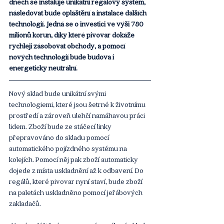
dnech se instaluje unikátní regálový systém, 
následovat bude opláštění a instalace dalších 
technologií. Jedná se o investici ve výši 780 
milionů korun, díky které pivovar dokáže 
rychleji zásobovat obchody, a pomocí 
nových technologií bude budova i 
energeticky neutrální.
Nový sklad bude unikátní svými 
technologiemi, které jsou šetrné k životnímu 
prostředí a zároveň ulehčí namáhavou práci 
lidem. Zboží bude ze stáčecí linky 
přepravováno do skladu pomocí 
automatického pojízdného systému na 
kolejích. Pomocí něj pak zboží automaticky 
dojede z místa uskladnění až k odbavení. Do 
regálů, které pivovar nyní staví, bude zboží 
na paletách uskladněno pomocí jeřábových 
zakladačů.