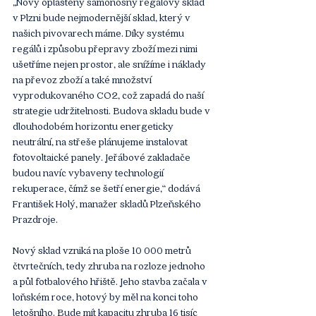
„Nový opláštěný samonosný regálový sklad 
v Plzni bude nejmodernější sklad, který v 
našich pivovarech máme. Díky systému 
regálů i způsobu přepravy zboží mezi nimi 
ušetříme nejen prostor, ale snížíme i náklady 
na převoz zboží a také množství 
vyprodukovaného CO2, což zapadá do naší 
strategie udržitelnosti. Budova skladu bude v 
dlouhodobém horizontu energeticky 
neutrální, na střeše plánujeme instalovat 
fotovoltaické panely. Jeřábové zakladače 
budou navíc vybaveny technologií 
rekuperace, čímž se šetří energie,“ dodává 
František Holý, manažer skladů Plzeňského 
Prazdroje.
Nový sklad vzniká na ploše 10 000 metrů 
čtvrtečních, tedy zhruba na rozloze jednoho 
a půl fotbalového hřiště. Jeho stavba začala v 
loňském roce, hotový by měl na konci toho 
letošního. Bude mít kapacitu zhruba 16 tisíc 