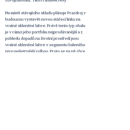
Na místě stávajícího skladu plánuje Prazdroj v 
budoucnu vystavět novou stáčecí linku na 
vratné skleněné lahve. Právě tento typ obalu 
je v rámci jeho portfolia nejprodávanější a z 
pohledu dopadů na životní prostředí jsou 
vratné skleněné lahve v segmentu baleného 
piva nejšetrnější volbou. Proto se na ně chce 
pivovar soustředit i v budoucnu.
Článek vyšel 
zde
. 
Článek
Komentáře