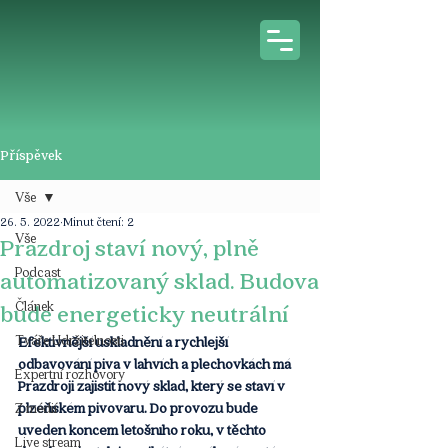
Příspěvek
Vše
26. 5. 2022
Minut čtení: 2
Vše
Prazdroj staví nový, plně
Podcast
automatizovaný sklad. Budova
Článek
bude energeticky neutrální
Tváře Udržitelnosti
Efektivnější uskladnění a rychlejší 
odbavování piva v lahvích a plechovkách má 
Expertní rozhovory
Prazdroji zajistit nový sklad, který se staví v 
plzeňském pivovaru. Do provozu bude 
Z médií
uveden koncem letošního roku, v těchto 
Live stream