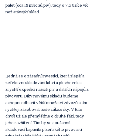
palet (cca 18 milionů piv), tedy o 7,5 tisíce víc 
než stávající sklad.
„Jedná se o zásadní investici, která zlepší a 
zefektivní skladování lahví a plechovek a 
zrychlí expedici našich piv a dalších nápojů z 
pivovaru. Díky novému skladu budeme 
schopni odbavit větší množství závozů a tím 
rychleji zásobovat naše zákazníky. V tuto 
chvíli už ale přemýšlíme o druhé fázi, tedy 
jeho rozšíření. Tím by se současná 
skladovací kapacita plzeňského pivovaru 
zdvojnásobila,“ říká František Holý.