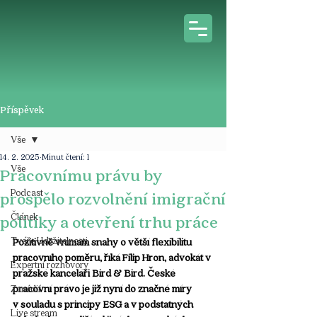
Příspěvek
Vše
14. 2. 2025
Minut čtení: 1
Vše
Pracovnímu právu by
Podcast
prospělo rozvolnění imigrační
Článek
politiky a otevření trhu práce
Tváře Udržitelnosti
Pozitivně vnímám snahy o větší flexibilitu 
pracovního poměru, říká Filip Hron, advokát v 
Expertní rozhovory
pražské kanceláři Bird & Bird. České 
pracovní právo je již nyní do značné míry 
Z médií
v souladu s principy ESG a v podstatných 
Live stream