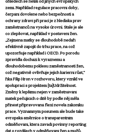
ohledech se neliší od jiných evropských 
zemí. Například regulace pracovní doby, 
čerpání dovolené nebo bezpečnosti a 
ochrany zdraví při práci je z hlediska práv 
zaměstnanců na vysoké úrovni. Stále je ale 
co zlepšovat, například v postavení žen. 
„Zejména matky se dlouhodobě nedaří 
efektivně zapojit do trhu práce, na což 
upozorňuje například i OECD. Po porodu 
zpravidla dochází k výraznému a 
dlouhodobému poklesu zaměstnanosti žen, 
což negativně ovlivňuje jejich kariérní růst,“ 
říká Filip Hron v rozhovoru, který vznikl ve 
spolupráci s projektem [ta]Udržitelnost. 
Změny k lepšímu nejen v zaměstnávání 
matek pečujících o dítě by podle něj měla 
přinést připravovaná flexi novela zákoníku 
práce. Významným posunem ale bude také 
evropská směrnice o transparentním 
odměňování, která zavádí povinný reporting 
dat o rozdílech v odměňování žen a mužů.