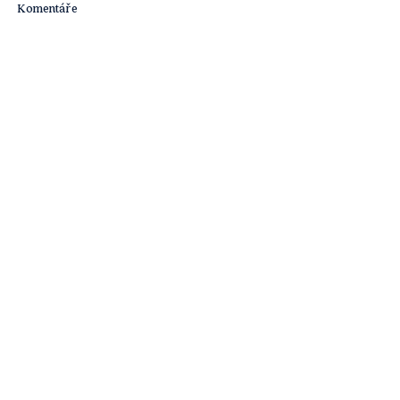
Komentáře
Napsat komentář...
Obsahová platforma [ta] Udržitelnost je
součástí obsahových projektů agentury
Cover Story