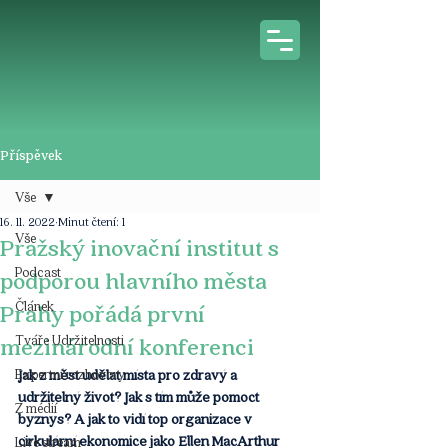
Příspěvek
Vše
16. 11. 2022
Minut čtení: 1
Vše
Pražský inovační institut s
Podcast
podporou hlavního města
Článek
Prahy pořádá první
Tváře Udržitelnosti
mezinárodní konferenci
Expertní rozhovory
Jak z měst udělat místa pro zdravý a 
udržitelný život? Jak s tím může pomoct 
Z médií
byznys? A jak to vidí top organizace v 
cirkulární ekonomice jako Ellen MacArthur 
Live stream