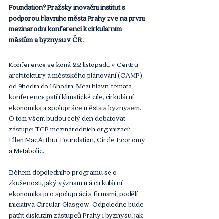
Foundation? Pražský inovační institut s 
podporou hlavního města Prahy zve na první 
mezinárodní konferenci k cirkulárním 
městům a byznysu v ČR. 
Konference se koná 22.listopadu v Centru 
architektury a městského plánování (CAMP) 
od 9hodin do 16hodin. Mezi hlavní témata 
konference patří klimatické cíle, cirkulární 
ekonomika a spolupráce města s byznysem. 
O tom všem budou celý den debatovat 
zástupci TOP mezinárodních organizací: 
Ellen MacArthur Foundation, Circle Economy 
a Metabolic. 
Během dopoledního programu se o 
zkušenosti, jaký význam má cirkulární 
ekonomika pro spolupráci s firmami, podělí 
iniciativa Circular Glasgow. Odpoledne bude 
patřit diskuzím zástupců Prahy i byznysu, jak 