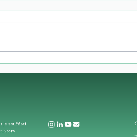
​
t je součástí
r Story
T