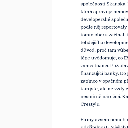
společnosti Skanska.
která spravuje nemovi
developerské společno
podle něj reportovaly
tomto oboru začínal, 
tehdejšího developmen
důvod, proč tam vůbec
lépe uvědomuje, co E
zaměstnanci. Požadavky
financující banky. Do
zatímco v opačném př
tam jste, ale ne vždy
nesmírně náročná. Ka
Crestylu.
Firmy ovšem nemohou 
udržitelnosti. S jeji