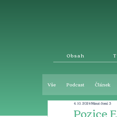
Obsah
T
Vše
Podcast
Článek
4. 10. 2024
Minut čtení: 3
Pozice E