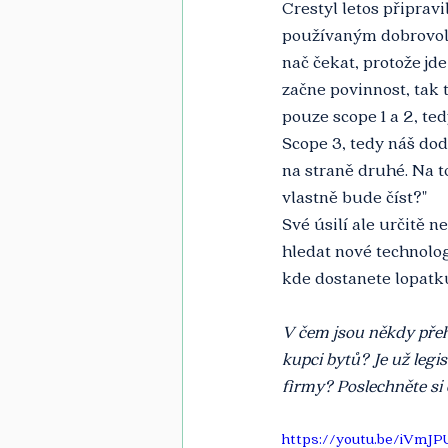
Crestyl letos připrav
používaným dobrovol
nač čekat, protože jd
začne povinnost, tak 
pouze scope 1 a 2, te
Scope 3, tedy náš dod
na straně druhé. Na t
vlastně bude číst?"
Své úsilí ale určitě ne
hledat nové technolog
kde dostanete lopatku
V čem jsou někdy přeh
kupci bytů? Je už legi
firmy? Poslechněte si
https://youtu.be/iVmJ