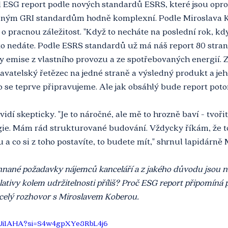
il ESG report podle nových standardů ESRS, které jsou oprot
ným GRI standardům hodně komplexní. Podle Miroslava Ko
e o pracnou záležitost. "Když to necháte na poslední rok, k
to nedáte. Podle ESRS standardů už má náš report 80 stran,
dy emise z vlastního provozu a ze spotřebovaných energií.
avatelský řetězec na jedné straně a výsledný produkt a jeh
o se teprve připravujeme. Ale jak obsáhlý bude report poto
vidí skepticky. "Je to náročné, ale mě to hrozně baví - tvořit
ie. Mám rád strukturované budování. Vždycky říkám, že to 
 a co si z toho postavíte, to budete mít," shrnul lapidárně
nané požadavky nájemců kanceláří a z jakého důvodu jsou n
slativy kolem udržitelnosti příliš? Proč ESG report připomíná
 celý rozhovor s Miroslavem Koberou.
PUi1AHA?si=S4w4gpXYe8RbL4j6