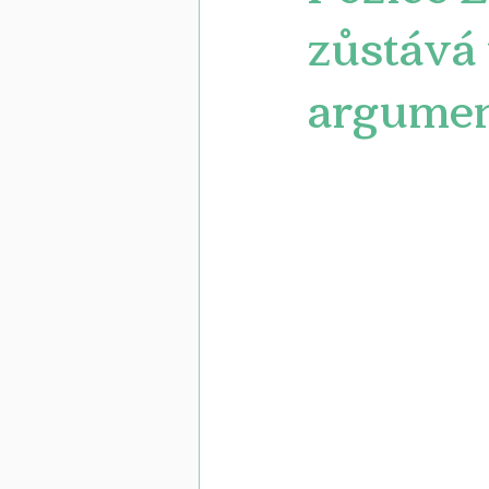
zůstává 
argumen