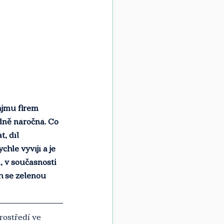
ájmu firem 
dně náročná. Co 
, díl 
hle vyvíjí a je 
, v současnosti 
h se zelenou 
rostředí ve 