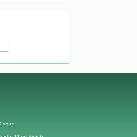
Články
váře Udržitelnosti