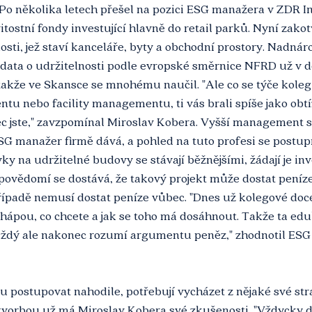
 Po několika letech přešel na pozici ESG manažera v ZDR I
tostní fondy investující hlavně do retail parků. Nyní zakotv
sti, jež staví kanceláře, byty a obchodní prostory. Nadnár
 data o udržitelnosti podle evropské směrnice NFRD už v d
takže ve Skansce se mnohému naučil. "Ale co se týče kolegů
tu nebo facility managementu, ti vás brali spíše jako obtí
 jste," zavzpomínal Miroslav Kobera. Vyšší management si 
SG manažer firmě dává, a pohled na tuto profesi se postup
 na udržitelné budovy se stávají běžnějšími, žádají je inves
 povědomí se dostává, že takový projekt může dostat peníze
ípadě nemusí dostat peníze vůbec. "Dnes už kolegové doce
 chápou, co chcete a jak se toho má dosáhnout. Takže ta edu
ždý ale nakonec rozumí argumentu peněz," zhodnotil ESG
postupovat nahodile, potřebují vycházet z nějaké své str
ch tvorbou už má Miroslav Kobera své zkušenosti. "Vždycky