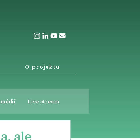
O projektu
 médií
Live stream
a, ale