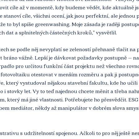
ovit cíle až v momentě, kdy budeme vědět, kde aktuálně js
e stanoví cíle, všichni ocení, jak jsou perfektní, ale jednou p
 že to byl spíše greenwashing. Moje zásada je raději postup
h dat a splnitelných částečných kroků," vysvětlil.
ch se podle něj nevyplatí se zeleností přehnaně tlačit na p
t bráno vážně. Lepší je dávkovat požadavky postupně – na
padlo pro určitou funkční část projektu než všechno rovno
k fotovoltaiku otestovat v menším rozměru a pak ji postupně 
ře, který vystudoval nějakou stavební fakultu, kde ho učili
 i stovky let. Vy to teď najednou chcete měnit a třeba nahr
 který má jiné vlastnosti. Potřebujete ho přesvědčit. ES
em mediátor, někdy až manipulátor v dobrém slova smysl
strativu s udržitelností spojenou. Ačkoli to pro něj ještě ne