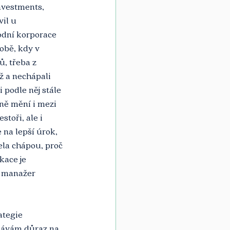
nvestments, 
il u 
odní korporace 
obě, kdy v 
, třeba z 
ž a nechápali 
podle něj stále 
ně mění i mezi 
toři, ale i 
 na lepší úrok, 
la chápou, proč 
kace je 
 manažer 
ategie 
 dávám důraz na 