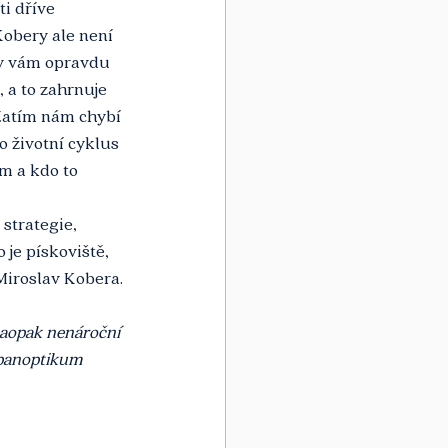
i dříve 
bery ale není 
dy vám opravdu 
 a to zahrnuje 
 Zatím nám chybí 
o životní cyklus 
m a kdo to 
 strategie, 
je pískoviště, 
 Miroslav Kobera.
aopak nenároční 
 panoptikum 