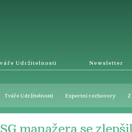
váře Udržitelnosti
Newsletter
Tváře Udržitelnosti
Expertní rozhovory
Z
SG manažera se zlepšil