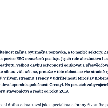
telnost začíná být značná poptávka, a to napříč sektory. Z
 pozice ESG manažerů posiluje. Jejich role ale zůstává ho
ativitu, velkou dávku schopnosti edukovat a přesvědčovat
 silnou vůli učit se, protože v této oblasti se vše strašně ryc
edl v živém streamu Trendy v udržitelnosti Miroslav Kobera
developerské společnosti Crestyl. Na pozicích zabývajícíc
u stavebnictví a realit od roku 2019.
ní dráhu odstartoval jako specialista ochrany životního p