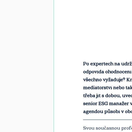
Po expertech na udrži
odpovídá ohodnocení a
všechno vyžaduje? Kre
mediátorství nebo také
třeba jít s dobou, uv
senior ESG manažer v 
agendou působí v obor
Svou současnou profes