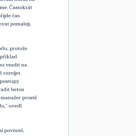
me. Častokrát 
řijde čas 
ovat pomaleji, 
ilu, protože 
příklad 
u vsadit na 
rozvíjet. 
 postupy 
adit beton 
G manažer prostě 
u," uvedl 
ní povinné, 