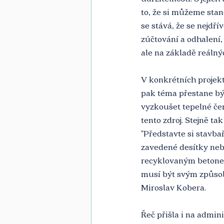
to, že si můžeme stan
se stává, že se nejdřív
zúčtování a odhalení,
ale na základě reálnýc
V konkrétních projekte
pak téma přestane bý
vyzkoušet tepelné čer
tento zdroj. Stejně ta
"Představte si stavba
zavedené desítky nebo
recyklovaným betonem,
musí být svým způsob
Miroslav Kobera.
Řeč přišla i na admini