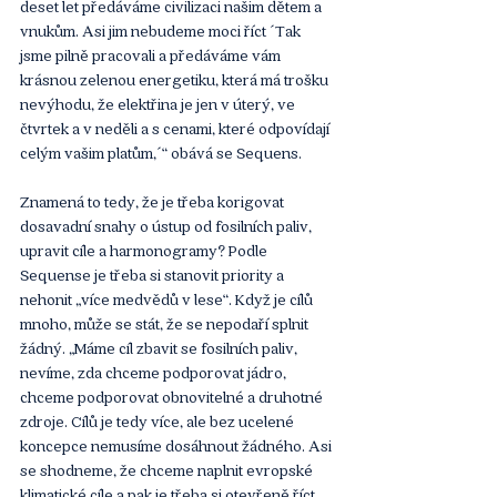
deset let předáváme civilizaci našim dětem a 
vnukům. Asi jim nebudeme moci říct ´Tak 
jsme pilně pracovali a předáváme vám 
krásnou zelenou energetiku, která má trošku 
nevýhodu, že elektřina je jen v úterý, ve 
čtvrtek a v neděli a s cenami, které odpovídají 
celým vašim platům,´“ obává se Sequens. 
Znamená to tedy, že je třeba korigovat 
dosavadní snahy o ústup od fosilních paliv, 
upravit cíle a harmonogramy? Podle 
Sequense je třeba si stanovit priority a 
nehonit „více medvědů v lese“. Když je cílů 
mnoho, může se stát, že se nepodaří splnit 
žádný. „Máme cíl zbavit se fosilních paliv, 
nevíme, zda chceme podporovat jádro, 
chceme podporovat obnovitelné a druhotné 
zdroje. Cílů je tedy více, ale bez ucelené 
koncepce nemusíme dosáhnout žádného. Asi 
se shodneme, že chceme naplnit evropské 
klimatické cíle a pak je třeba si otevřeně říct, 