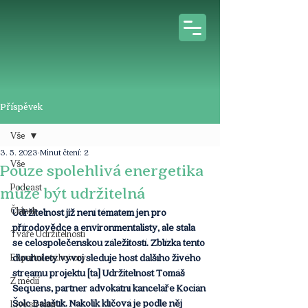
Příspěvek
Vše
3. 5. 2023
Minut čtení: 2
Vše
Pouze spolehlivá energetika
Podcast
může být udržitelná
Článek
Udržitelnost již není tématem jen pro 
přírodovědce a environmentalisty, ale stala 
Tváře Udržitelnosti
se celospolečenskou záležitostí. Zblízka tento 
Expertní rozhovory
dlouholetý vývoj sleduje host dalšího živého 
streamu projektu [ta] Udržitelnost Tomáš 
Z médií
Sequens, partner advokátní kanceláře Kocián 
Šolc Balaštík. Nakolik klíčová je podle něj 
Live stream