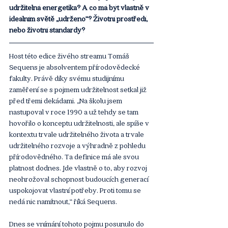
udržitelná energetika? A co má být vlastně v 
ideálním světě „udrženo“? Životní prostředí, 
nebo životní standardy?
Host této edice živého streamu Tomáš 
Sequens je absolventem přírodovědecké 
fakulty. Právě díky svému studijnímu 
zaměření se s pojmem udržitelnost setkal již 
před třemi dekádami. „Na školu jsem 
nastupoval v roce 1990 a už tehdy se tam 
hovořilo o konceptu udržitelnosti, ale spíše v 
kontextu trvale udržitelného života a trvale 
udržitelného rozvoje a výhradně z pohledu 
přírodovědného. Ta definice má ale svou 
platnost dodnes. Jde vlastně o to, aby rozvoj 
neohrožoval schopnost budoucích generací 
uspokojovat vlastní potřeby. Proti tomu se 
nedá nic namítnout,“ říká Sequens. 
Dnes se vnímání tohoto pojmu posunulo do 