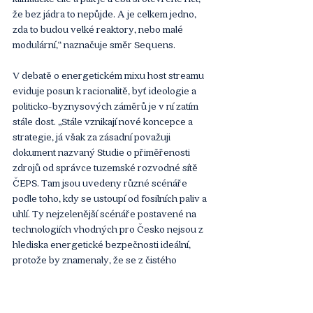
že bez jádra to nepůjde. A je celkem jedno, 
zda to budou velké reaktory, nebo malé 
modulární,“ naznačuje směr Sequens. 
V debatě o energetickém mixu host streamu 
eviduje posun k racionalitě, byť ideologie a 
politicko-byznysových záměrů je v ní zatím 
stále dost. „Stále vznikají nové koncepce a 
strategie, já však za zásadní považuji 
dokument nazvaný Studie o přiměřenosti 
zdrojů od správce tuzemské rozvodné sítě 
ČEPS. Tam jsou uvedeny různé scénáře 
podle toho, kdy se ustoupí od fosilních paliv a 
uhlí. Ty nejzelenější scénáře postavené na 
technologiích vhodných pro Česko nejsou z 
hlediska energetické bezpečnosti ideální, 
protože by znamenaly, že se z čistého 
vývozce energie staneme čistým dovozcem. 
No a je otázka, zda třeba za deset let bude 
vůbec odkud elektřinu dovážet,“ říká 