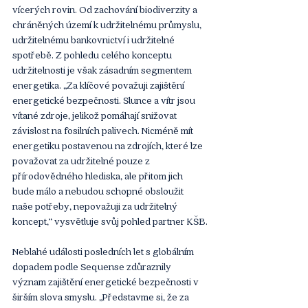
vícerých rovin. Od zachování biodiverzity a 
chráněných území k udržitelnému průmyslu, 
udržitelnému bankovnictví i udržitelné 
spotřebě. Z pohledu celého konceptu 
udržitelnosti je však zásadním segmentem 
energetika. „Za klíčové považuji zajištění 
energetické bezpečnosti. Slunce a vítr jsou 
vítané zdroje, jelikož pomáhají snižovat 
závislost na fosilních palivech. Nicméně mít 
energetiku postavenou na zdrojích, které lze 
považovat za udržitelné pouze z 
přírodovědného hlediska, ale přitom jich 
bude málo a nebudou schopné obsloužit 
naše potřeby, nepovažuji za udržitelný 
koncept,“ vysvětluje svůj pohled partner KŠB.
Neblahé události posledních let s globálním 
dopadem podle Sequense zdůraznily 
význam zajištění energetické bezpečnosti v 
širším slova smyslu. „Představme si, že za 