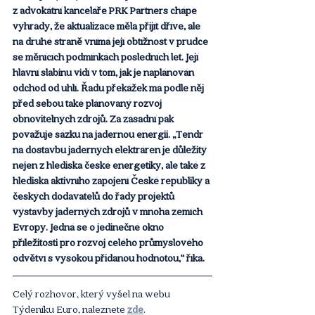
z advokátní kanceláře PRK Partners chápe 
výhrady, že aktualizace měla přijít dříve, ale 
na druhé straně vnímá její obtížnost v prudce 
se měnících podmínkách posledních let. Její 
hlavní slabinu vidí v tom, jak je naplánován 
odchod od uhlí. Řadu překážek má podle něj 
před sebou také plánovaný rozvoj 
obnovitelných zdrojů. Za zásadní pak 
považuje sázku na jadernou energii. „Tendr 
na dostavbu jaderných elektráren je důležitý 
nejen z hlediska české energetiky, ale také z 
hlediska aktivního zapojení České republiky a 
českých dodavatelů do řady projektů 
výstavby jaderných zdrojů v mnoha zemích 
Evropy. Jedná se o jedinečné okno 
příležitosti pro rozvoj celého průmyslového 
odvětví s vysokou přidanou hodnotou,“ říká.
Celý rozhovor, který vyšel na webu 
Týdeníku Euro, naleznete
zde
.