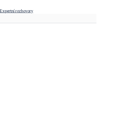
Expertní rozhovory
Komentáře
Napsat komentář...