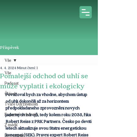
Příspěvek
Vše
4. 4. 2024
Minut čtení: 1
Vše
Pomalejší odchod od uhlí se
Podcast
může vyplatit i ekologicky
Článek
Považoval bych za vhodné, abychom ústup 
od uhlí dokončili až za horizontem 
Tváře Udržitelnosti
předpokládaného zprovoznění nových 
Expertní rozhovory
jaderných zdrojů, tedy kolem roku 2038, říká 
Robert Reiss z PRK Partners. Česko po devíti 
Z médií
letech aktualizuje svou Státní energetickou 
koncepci (SEK). Právní expert Robert Reiss  
Live stream