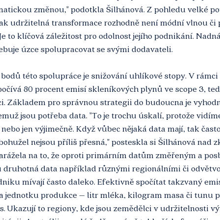
limatickou změnou," podotkla Šilhánová. Z pohledu velké po
, tak udržitelná transformace rozhodně není módní vlnou či 
e to klíčová záležitost pro odolnost jejího podnikání. Nadn
ebuje úzce spolupracovat se svými dodavateli.
bodů této spolupráce je snižování uhlíkové stopy. V rámc
spočívá 80 procent emisí skleníkových plynů ve scope 3, ted
i. Základem pro správnou strategii do budoucna je vyhodn
emuž jsou potřeba data. "To je trochu úskalí, protože vidím
 nebo jen výjimečně. Když vůbec nějaká data mají, tak často
bohužel nejsou příliš přesná," posteskla si Šilhánová nad z
arážela na to, že oproti primárním datům změřeným a pos
ou druhotná data například různými regionálními či odvět
dniku mívají často daleko. Efektivně spočítat takzvaný emis
a jednotku produkce – litr mléka, kilogram masa či tunu p
. Ukazují to regiony, kde jsou zemědělci v udržitelnosti vý