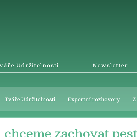
váře Udržitelnosti
Newsletter
Tváře Udržitelnosti
Expertní rozhovory
Z
i chceme zachovat pes