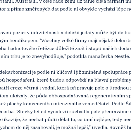
ánii, Austrálii... v celé řadě zemí už tahle čísla farmáři ma
tor z přímo změřených dat podle ní obvykle vychází lépe ne
vou pozici v udržitelnosti a doložit ji daty může být do b
m hendikepem. "Všechny velké firmy mají nějaké dekarbon
lého hodnotového řetězce důležité znát i stopu našich doda
lním trhu je to znevýhodňuje," podotkla manažerka Nestlé.
dekarbonizaci je podle ní klíčová i již zmíněná spolupráce 
upů hospodaření, které budou odpovědí na hlavní problémy
patří eroze větrná i vodní, která připravuje pole o úrodnou
tom ukázaly, že půda obhospodařovaná regenerativním 
než plochy konvenčního intenzivního zemědělství. Podle Ši
ká orba. "Stovky let od vynálezu ruchadla pole přeoráváme a
 ukazuje, že nechat půdu dělat to, co umí nejlépe, tedy nec
bychom do něj zasahovali, je možná lepší," uvedla. Rovněž h