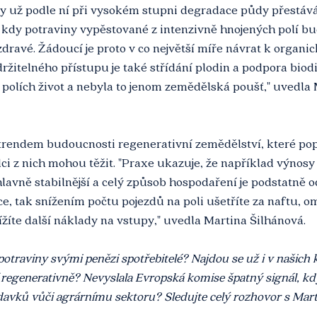
y už podle ní při vysokém stupni degradace půdy přestává 
kdy potraviny vypěstované z intenzivně hnojených polí bud
zdravé. Žádoucí je proto v co největší míře návrat k organi
ržitelného přístupu je také střídání plodin a podpora biodi
polích život a nebyla to jenom zemědělská poušť," uvedla 
 trendem budoucnosti regenerativní zemědělství, které po
ci z nich mohou těžit. "Praxe ukazuje, že například výnosy 
hlavně stabilnější a celý způsob hospodaření je podstatně o
, tak snížením počtu pojezdů na poli ušetříte za naftu, 
žíte další náklady na vstupy," uvedla Martina Šilhánová.
 potraviny svými penězi spotřebitelé? Najdou se už i v našich
 regenerativně? Nevyslala Evropská komise špatný signál, kd
adavků vůči agrárnímu sektoru? Sledujte celý rozhovor s Mar