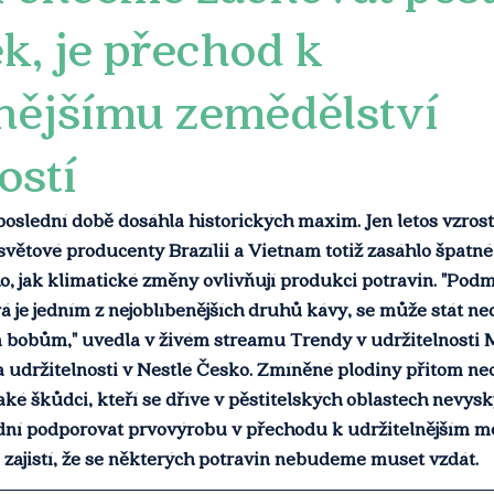
ek, je přechod k
lnějšímu zemědělství
ostí
oslední době dosáhla historických maxim. Jen letos vzrostl
světové producenty Brazílii a Vietnam totiž zasáhlo špatné 
, jak klimatické změny ovlivňují produkci potravin. "Podm
rá je jedním z nejoblíbenějších druhů kávy, se může stát n
bobům," uvedla v živém streamu Trendy v udržitelnosti M
 udržitelnosti v Nestlé Česko. Zmíněné plodiny přitom neo
aké škůdci, kteří se dříve v pěstitelských oblastech nevysky
dní podporovat prvovýrobu v přechodu k udržitelnějším 
 zajistí, že se některých potravin nebudeme muset vzdát.