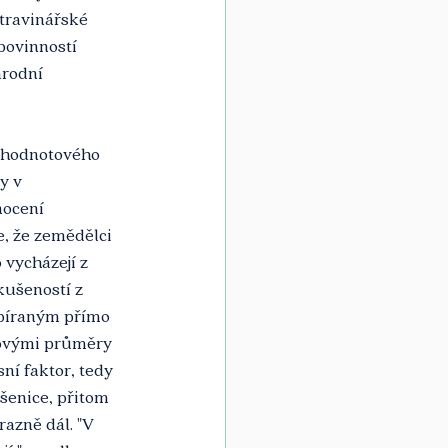
travinářské 
povinností 
árodní 
i hodnotového 
y v 
ocení 
e, že zemědělci 
 vycházejí z 
kušeností z 
bíraným přímo 
vovými průměry 
ní faktor, tedy 
šenice, přitom 
razně dál. "V 