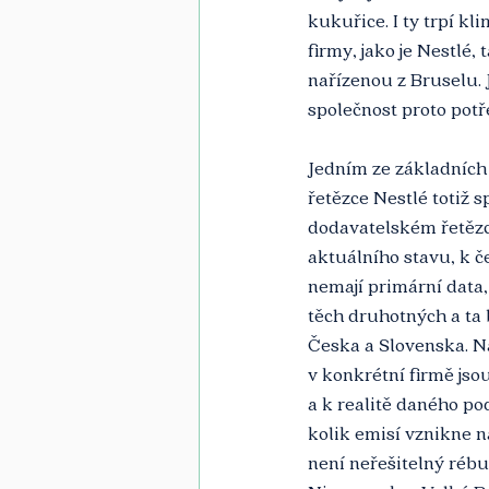
kukuřice. I ty trpí k
firmy, jako je Nestlé
nařízenou z Bruselu. J
společnost proto potř
Jedním ze základních 
řetězce Nestlé totiž 
dodavatelském řetězc
aktuálního stavu, k č
nemají primární data,
těch druhotných a ta 
Česka a Slovenska. N
v konkrétní firmě js
a k realitě daného po
kolik emisí vznikne n
není neřešitelný rébus