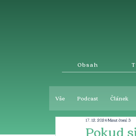
Obsah
T
Vše
Podcast
Článek
17. 12. 2024
Minut čtení: 3
Pokud s