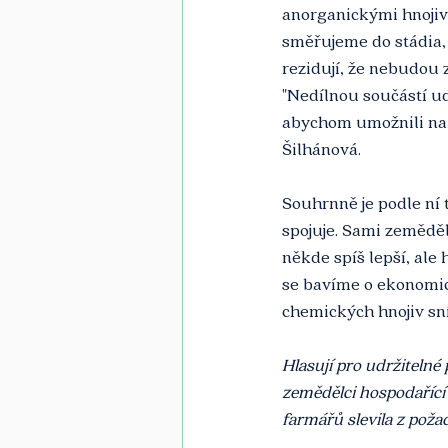
anorganickými hnojiv
směřujeme do stádia, 
rezidují, že nebudou 
"Nedílnou součástí ud
abychom umožnili na 
Šilhánová.
Souhrnně je podle ní
spojuje. Sami zeměděl
někde spíš lepší, ale 
se bavíme o ekonomice
chemických hnojiv sní
Hlasují pro udržitelné
zemědělci hospodařící
farmářů slevila z pož