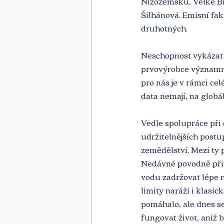
Nizozemsku, Velké Brit
Šilhánová. Emisní fak
druhotných.
Neschopnost vykázat s
prvovýrobce významný
pro nás je v rámci ce
data nemají, na globá
Vedle spolupráce při 
udržitelnějších post
zemědělství. Mezi ty 
Nedávné povodně při
vodu zadržovat lépe 
limity naráží i klasic
pomáhalo, ale dnes se
fungovat život, aniž 