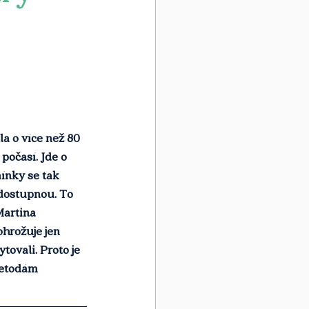
a o více než 80 
počasí. Jde o 
ínky se tak 
edostupnou. To 
artina 
hrožuje jen 
tovali. Proto je 
metodám 