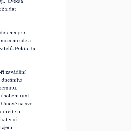
jí," uvedla 
ž z dat 
udoucna pro 
izační cíle a 
vatelů. Pokud ta 
při zavádění 
 dnešního 
 zeminu. 
způsobem umí 
lhánové na své 
 určitě to 
hat v ní 
nojení 