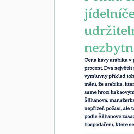
jídelníč
udržite
nezbytn
Cena kávy arabika v p
procent. Dva největší 
výmluvný příklad toho
mění, že arabika, kte
samé hrozí kakaovým 
Šilhánová, manažerka
nepřízeň počasí, ale t
podle Šilhánové zása
hospodaření, které se