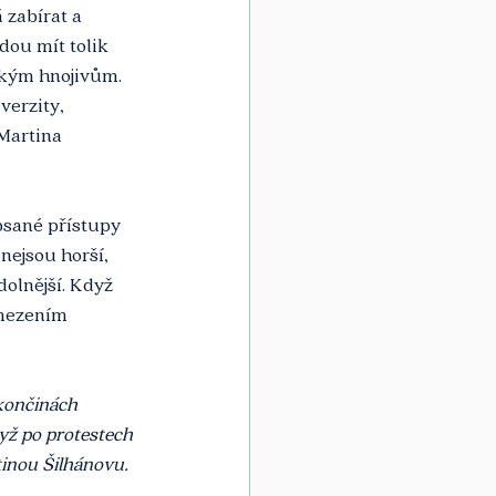
zabírat a 
ou mít tolik 
ckým hnojivům. 
verzity, 
Martina 
psané přístupy 
nejsou horší, 
dolnější. Když 
omezením 
 končinách 
yž po protestech 
tinou Šilhánovu.