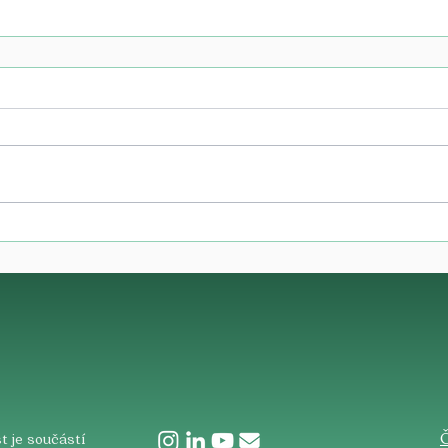
​
t je součástí