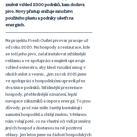
změnit vzhled 2300 podniků, kam dodává 
pivo. Nový přístup snižuje množství 
použitého plastu a podniky ušetří na 
energiích. 
Na projektu Fresh Outlet pivovar pracuje už 
od roku 2020. Na hospody a restaurace, kde 
se točí jeho pivo, začal instalovat střídmější 
reklamu a ve spolupráci s majiteli upravuje 
vzhled exteriéru, aby klesl vizuální smog v 
ulicích měst a vesnic. „Jen za rok 2021 jsme 
ve spolupráci s hospodskými upravili přes 
dva tisíce podniků. Střídmější prezentace 
hospody, přehlednější označení, lepší 
navigace zákazníků a úspora energií. To jsou 
důvody, proč nás stále častěji kontaktují i 
samotní hospodští a chtějí změnu. Většinou 
nám volají poté, co na vlastní oči vidí proměny 
jiných hospod a dostanou na ně pozitivní 
ohlasy. Jen letos jsme na žádost hospodských 