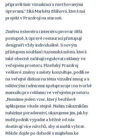
připravili tisíc vizualizací s navrhovanými 
úpravami,“ říká Markéta Bláhová, která má 
projekt v Prazdroji na starosti. 
Změnu exteriéru i interiéru pivovar dělá 
postupně, k úpravě restaurací přistupují 
designéři vždy individuálně. S novým 
přístupem souhlasí i tuzemská města, která 
také obecně začínají regulovat reklamy ve 
veřejném prostoru. Plzeňský Prazdroj 
veškeré změny s městy konzultuje, podílí se 
na veřejné diskusi na téma vizuální smog a s 
některými radnicemi spolupracuje i na tvorbě 
manuálu pro reklamu ve veřejném prostoru. 
„Nemáme jeden vzor, který bezhlavě 
aplikujeme všude stejně. Našim zákazníkům 
nabízíme poradenství, ukazujeme jim, jak by 
mohl podnik vypadat a běžně od nás 
dostávají více návrhů, aby si mohli vybrat. 
Někde dojde po dohodě s majitelem ke 