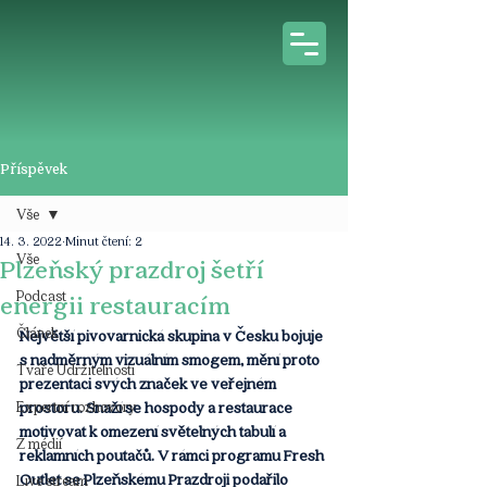
Příspěvek
Vše
14. 3. 2022
Minut čtení: 2
Vše
Plzeňský prazdroj šetří
Podcast
energii restauracím
Článek
Největší pivovarnická skupina v Česku bojuje 
s nadměrným vizuálním smogem, mění proto 
Tváře Udržitelnosti
prezentaci svých značek ve veřejném 
Expertní rozhovory
prostoru. Snaží se hospody a restaurace 
motivovat k omezení světelných tabulí a 
Z médií
reklamních poutačů. V rámci programu Fresh 
Outlet se Plzeňskému Prazdroji podařilo 
Live stream