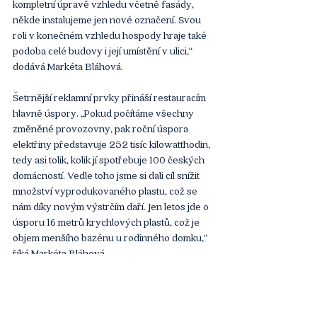
kompletní úpravě vzhledu včetně fasády, 
někde instalujeme jen nové označení. Svou 
roli v konečném vzhledu hospody hraje také 
podoba celé budovy i její umístění v ulici,“ 
dodává Markéta Bláhová.
Šetrnější reklamní prvky přináší restauracím 
hlavně úspory. „Pokud počítáme všechny 
změněné provozovny, pak roční úspora 
elektřiny představuje 252 tisíc kilowatthodin, 
tedy asi tolik, kolik jí spotřebuje 100 českých 
domácností. Vedle toho jsme si dali cíl snížit 
množství vyprodukovaného plastu, což se 
nám díky novým výstrčím daří. Jen letos jde o 
úsporu 16 metrů krychlových plastů, což je 
objem menšího bazénu u rodinného domku,“ 
říká Markéta Bláhová. 
Článek