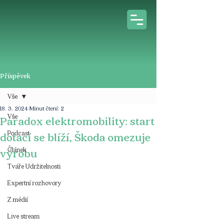
Příspěvek
Vše
18. 3. 2024
Minut čtení: 2
Vše
Paradox elektromobility: start
Podcast
dotací se blíží, Škoda omezuje
Článek
výrobu
Tváře Udržitelnosti
Expertní rozhovory
Z médií
Live stream