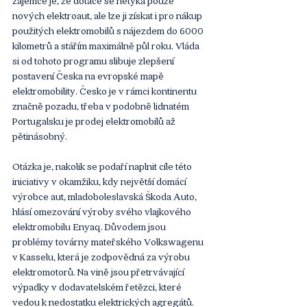
nových elektroaut, ale lze ji získat i pro nákup 
použitých elektromobilů s nájezdem do 6000 
kilometrů a stářím maximálně půl roku. Vláda 
si od tohoto programu slibuje zlepšení 
postavení Česka na evropské mapě 
elektromobility. Česko je v rámci kontinentu 
značně pozadu, třeba v podobně lidnatém 
Portugalsku je prodej elektromobilů až 
pětinásobný.
Otázka je, nakolik se podaří naplnit cíle této 
iniciativy v okamžiku, kdy největší domácí 
výrobce aut, mladoboleslavská Škoda Auto, 
hlásí omezování výroby svého vlajkového 
elektromobilu Enyaq. Důvodem jsou 
problémy továrny mateřského Volkswagenu 
v Kasselu, která je zodpovědná za výrobu 
elektromotorů. Na vině jsou přetrvávající 
výpadky v dodavatelském řetězci, které 
vedou k nedostatku elektrických agregátů. 