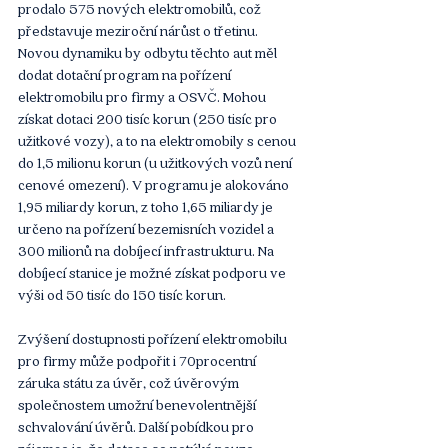
prodalo 575 nových elektromobilů, což 
představuje meziroční nárůst o třetinu. 
Novou dynamiku by odbytu těchto aut měl 
dodat dotační program na pořízení 
elektromobilu pro firmy a OSVČ. Mohou 
získat dotaci 200 tisíc korun (250 tisíc pro 
užitkové vozy), a to na elektromobily s cenou 
do 1,5 milionu korun (u užitkových vozů není 
cenové omezení). V programu je alokováno 
1,95 miliardy korun, z toho 1,65 miliardy je 
určeno na pořízení bezemisních vozidel a 
300 milionů na dobíjecí infrastrukturu. Na 
dobíjecí stanice je možné získat podporu ve 
výši od 50 tisíc do 150 tisíc korun.
Zvýšení dostupnosti pořízení elektromobilu 
pro firmy může podpořit i 70procentní 
záruka státu za úvěr, což úvěrovým 
společnostem umožní benevolentnější 
schvalování úvěrů. Další pobídkou pro 
zájemce je, že dotace se netýká pouze 