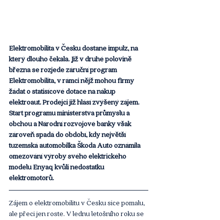
Elektromobilita v Česku dostane impulz, na 
který dlouho čekala. Již v druhé polovině 
března se rozjede záruční program 
Elektromobilita, v rámci nějž mohou firmy 
žádat o statisícové dotace na nákup 
elektroaut. Prodejci již hlásí zvýšený zájem. 
Start programu ministerstva průmyslu a 
obchou a Národní rozvojové banky však 
zároveň spadá do období, kdy největší 
tuzemská automobilka Škoda Auto oznámila 
omezování výroby svého elektrického 
modelu Enyaq kvůli nedostatku 
elektromotorů.
Zájem o elektromobilitu v Česku sice pomalu, 
ale přeci jen roste. V lednu letošního roku se 