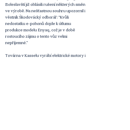
Boleslavští již ohlásili rušení některých směn 
ve výrobě. Na nešťastnou souhru upozornil i 
věstník Škodovácký odborář: “Kvůli 
nedostatku e-pohonů dojde k útlumu 
produkce modelu Enyaq, což je v době 
rostoucího zájmu o tento vůz velmi 
nepříjemné.”
Továrna v Kasselu vyrábí elektrické motory i 
pro ostatní značky koncernu, konkrétně pro 
modely VW řady ID, Audi Q5 e-tron či Cupra 
Born. Aktuálním výpadkem jsou tak 
postiženy hned tři modely z první desítky 
nejprodávanějších elektroaut loňského roku 
v Česku. Kromě prvního Enyaqu to je čtvrtý 
Volkswagen ID.3 a pátý Volkswagen ID.4.
Článek
Komentáře