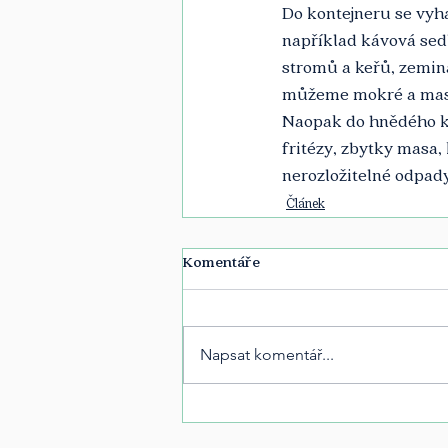
Do kontejneru se vyh
například kávová sedl
stromů a keřů, zemina 
můžeme mokré a mas
Naopak do hnědého ko
fritézy, zbytky masa, 
nerozložitelné odpady,
Článek
Komentáře
Napsat komentář...