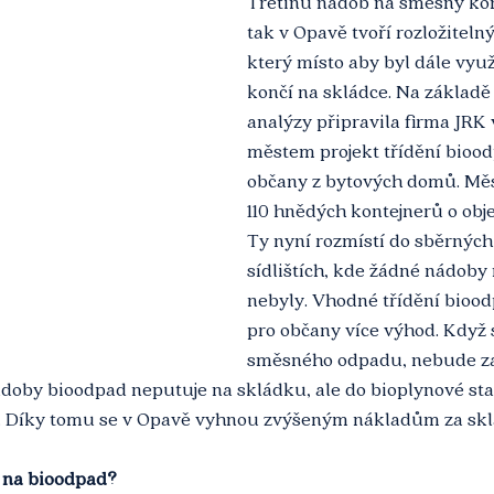
Třetinu nádob na směsný ko
tak v Opavě tvoří rozložiteln
který místo aby byl dále využ
končí na skládce. Na základě
analýzy připravila firma JRK 
městem projekt třídění biood
občany z bytových domů. Měst
110 hnědých kontejnerů o obje
Ty nyní rozmístí do sběrných
sídlištích, kde žádné nádoby
nebyly. Vhodné třídění bioo
pro občany více výhod. Když 
směsného odpadu, nebude za
doby bioodpad neputuje na skládku, ale do bioplynové stan
tí. Díky tomu se v Opavě vyhnou zvýšeným nákladům za skl
 na bioodpad? 