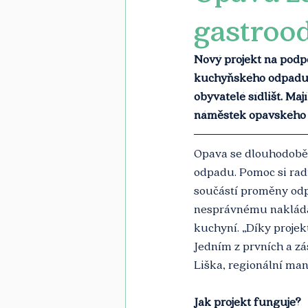
gastroo
Nový projekt na podpo
kuchyňského odpadu i
obyvatelé sídlišť. Maj
náměstek opavského p
Opava se dlouhodobě
odpadu. Pomoc si radn
součástí proměny odp
nesprávnému nakládá
kuchyní. „Díky proje
Jedním z prvních a zá
Liška, regionální mana
Jak projekt funguje? 