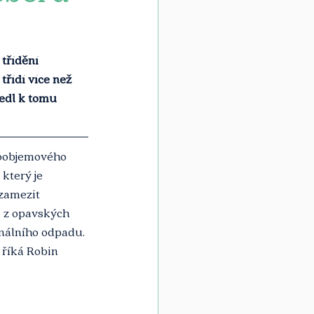
třídění 
ídí více než 
vedl k tomu 
oobjemového 
který je 
zamezit 
 z opavských 
nálního odpadu. 
 říká Robin 