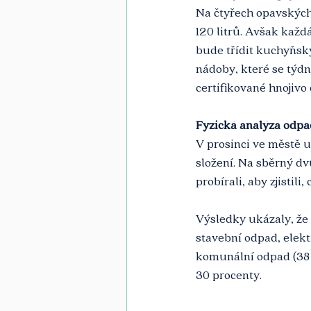
Na čtyřech opavských
120 litrů. Avšak každ
bude třídit kuchyňský
nádoby, které se týdn
certifikované hnojivo 
Fyzická analýza odp
V prosinci ve městě u
složení. Na sběrný dv
probírali, aby zjistili, 
Výsledky ukázaly, že 
stavební odpad, elekt
komunální odpad (38 p
30 procenty.