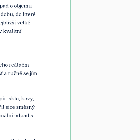
dpad o objemu 
ádobu, do které 
bližší velké 
 kvalitní 
jeho reálném 
 a ručně se jím 
r, sklo, kovy, 
řil sice směsný 
nální odpad s 