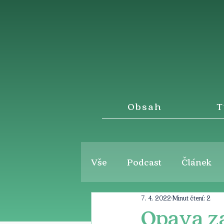
Obsah
T
Vše
Podcast
Článek
7. 4. 2022
Minut čtení: 2
Opava za