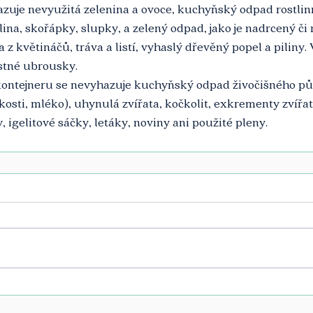
azuje nevyužitá zelenina a ovoce, kuchyňský odpad rostli
ina, skořápky, slupky, a zelený odpad, jako je nadrcený či 
z květináčů, tráva a listí, vyhaslý dřevěný popel a piliny. 
tné ubrousky.
ntejneru se nevyhazuje kuchyňský odpad živočišného pův
kosti, mléko), uhynulá zvířata, kočkolit, exkrementy zvířat
 igelitové sáčky, letáky, noviny ani použité pleny. 