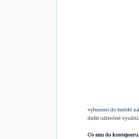
vyhození do hnědé ná
další užitečné využi
Co smí do kontejneru