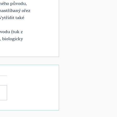
nného původu, 
nastříhaný ořez 
Vytřídit také 
odu (tuk z 
, biologicky 