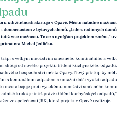
dpadu
ru udržitelnosti startuje v Opavě. Město nabídne možnost 
 domácnostem z bytových domů. „Lidé z rodinných domů tř
í totiž více možností. To se s nynějším projektem změní,“ u
rimátora Michal Jedlička. 
 trápí s velkým množstvím směsného komunálního a velk
í slibují od nového projektu třídění kuchyňského odpadu, 
adového hospodářství města Opavy. Nový přístup by měl 
ní s komunálním odpadem a umožní další využití odpadu
ktu město bojuje proti vysokému množství směsného komu
sadních kroků je totiž právě třídění kuchyňských odpadů,“
žer ze společnosti JRK, která projekt v Opavě realizuje. 