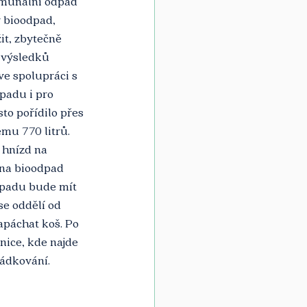
munální odpad 
ý bioodpad, 
it, zbytečně 
 výsledků 
ve spolupráci s 
padu i pro 
o pořídilo přes 
mu 770 litrů. 
 hnízd na 
 na bioodpad 
dpadu bude mít 
se oddělí od 
páchat koš. Po 
ice, kde najde 
ádkování. 