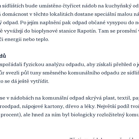
 sídlištích bude umístěno čtyřicet nádob na kuchyňský o
á domácnost v těchto lokalitách dostane speciální malou n
 odpad. Po jejím naplnění pak odpad občané vysypou do nej
ě vyvážejí do bioplynové stanice Rapotín. Tam se promění v
či energii nebo teplo. 
adů
spořádali fyzickou analýzu odpadu, aby získali přehled o 
ůr svezli půl tuny směsného komunálního odpadu ze sídlišť
co se dá ještě vytřídit. 
se v nádobách na komunální odpad skrývá plast, textil, papí
roodpad, nápojové kartony, dřevo a léky. Největší podíl tvo
rocent), ale hned za ním byl biologicky rozložitelný komu