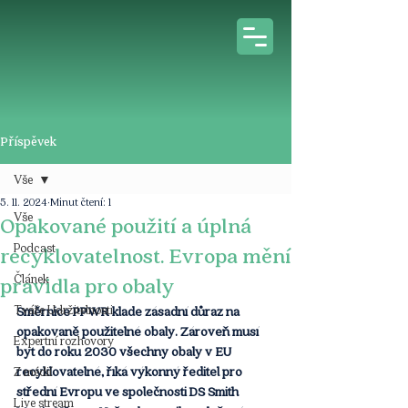
Příspěvek
Vše
5. 11. 2024
Minut čtení: 1
Vše
Opakované použití a úplná
Podcast
recyklovatelnost. Evropa mění
Článek
pravidla pro obaly
Tváře Udržitelnosti
Směrnice PPWR klade zásadní důraz na 
opakovaně použitelné obaly. Zároveň musí 
Expertní rozhovory
být do roku 2030 všechny obaly v EU 
recyklovatelné, říká výkonný ředitel pro 
Z médií
střední Evropu ve společnosti DS Smith 
Live stream