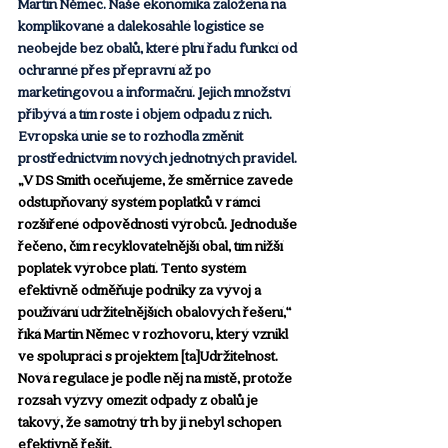
Martin Němec. Naše ekonomika založená na 
komplikované a dalekosáhlé logistice se 
neobejde bez obalů, které plní řadu funkcí od 
ochranné přes přepravní až po 
marketingovou a informační. Jejich množství 
přibývá a tím roste i objem odpadu z nich. 
Evropská unie se to rozhodla změnit 
prostřednictvím nových jednotných pravidel. 
„V DS Smith oceňujeme, že směrnice zavede 
odstupňovaný systém poplatků v rámci 
rozšířené odpovědnosti výrobců. Jednoduše 
řečeno, čím recyklovatelnější obal, tím nižší 
poplatek výrobce platí. Tento systém 
efektivně odměňuje podniky za vývoj a 
používání udržitelnějších obalových řešení,“ 
říká Martin Němec v rozhovoru, který vznikl 
ve spolupráci s projektem [ta]Udržitelnost. 
Nová regulace je podle něj na místě, protože 
rozsah výzvy omezit odpady z obalů je 
takový, že samotný trh by ji nebyl schopen 
efektivně řešit.