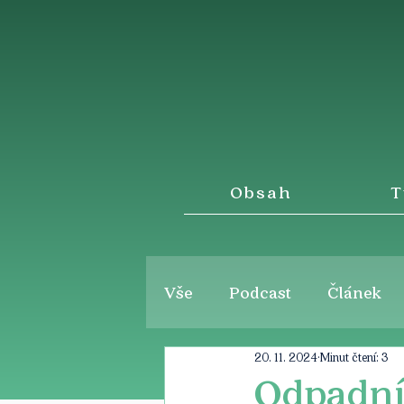
Obsah
T
Vše
Podcast
Článek
20. 11. 2024
Minut čtení: 3
Odpadní