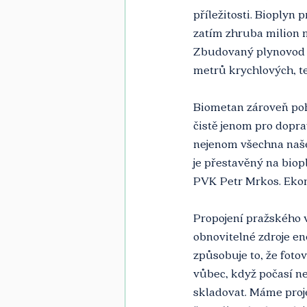
příležitosti. Bioplyn
zatím zhruba milion 
Zbudovaný plynovod z 
metrů krychlových, t
Biometan zároveň poh
čistě jenom pro dopr
nejenom všechna naše 
je přestavěný na biopl
PVK Petr Mrkos. Ekon
Propojení pražského 
obnovitelné zdroje ene
způsobuje to, že fotov
vůbec, když počasí ne
skladovat. Máme proje