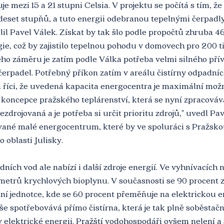
 mezi 15 a 21 stupni Celsia. V projektu se počítá s tím, že
deset stupňů, a tuto energii odebranou tepelnými čerpadly 
lil Pavel Válek. Získat by tak šlo podle propočtů zhruba 460
e, což by zajistilo tepelnou pohodu v domovech pro 200 ti
ho záměru je zatím podle Válka potřeba velmi silného přív
erpadel. Potřebný příkon zatím v areálu čistírny odpadní
a říci, že uvedená kapacita energocentra je maximální možn
 koncepce pražského teplárenství, která se nyní zpracovává
řezdrojovaná a je potřeba si určit prioritu zdrojů," uvedl Pa
zvané malé energocentrum, které by ve spoluráci s Pražsk
 oblasti Julisky.
ních vod ale nabízí i další zdroje energií. Ve vyhnívacích 
metrů krychlových bioplynu. V současnosti se 90 procent 
í jednotce, kde se 60 procent přeměňuje na elektrickou en
še spotřebovává přímo čistírna, která je tak plně soběstačn
v elektrické energii. Pražští vodohospodáři ovšem nelení a 