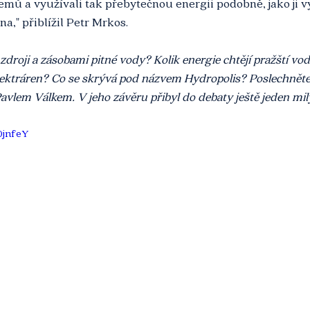
emů a využívali tak přebytečnou energii podobně, jako ji v
a," přiblížil Petr Mrkos.
 zdroji a zásobami pitné vody? Kolik energie chtějí pražští vo
elektráren? Co se skrývá pod názvem Hydropolis? Poslechněte 
vlem Válkem. V jeho závěru přibyl do debaty ještě jeden mil
0jnfeY