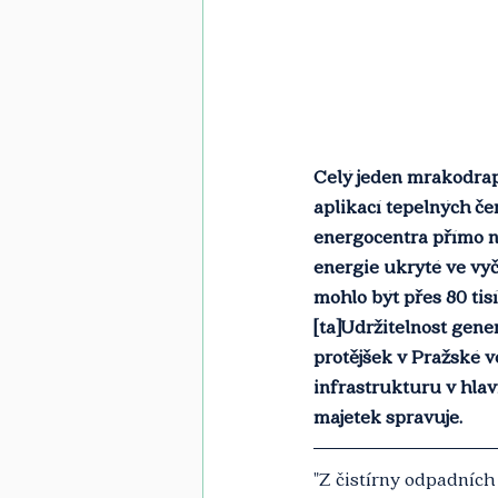
Celý jeden mrakodrap
aplikací tepelných če
energocentra přímo n
energie ukryté ve vy
mohlo být přes 80 tis
[ta]Udržitelnost gene
protějšek v Pražské 
infrastrukturu v hlav
majetek spravuje.
"Z čistírny odpadních 