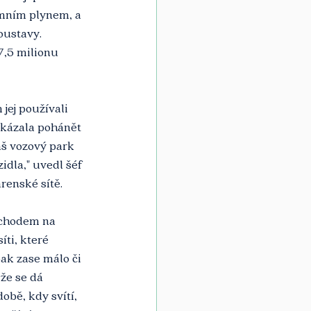
emním plynem, a 
oustavy. 
7,5 milionu 
ej používali 
kázala pohánět 
áš vozový park 
idla," uvedl šéf 
renské sítě.
echodem na 
ti, které 
pak zase málo či 
že se dá 
bě, kdy svítí, 