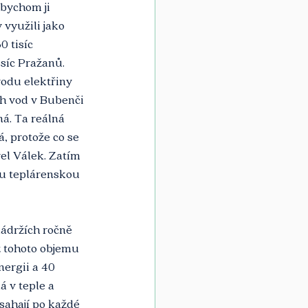
 bychom ji 
využili jako 
 tisíc 
síc Pražanů. 
odu elektřiny 
ch vod v Bubenči 
á. Ta reálná 
, protože co se 
vel Válek. Zatím 
ou teplárenskou 
nádržích ročně 
z tohoto objemu 
ergii a 40 
á v teple a 
sahají po každé 