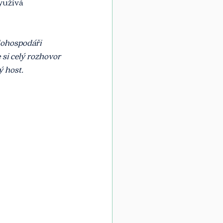
yužívá 
dohospodáři 
si celý rozhovor 
ý host.