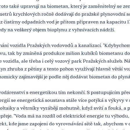
 proto také upravují na biometan, který je zaměnitelný se z
metrů krychlových ročně dodávají do pražské plynovodní s
čistírny odpadních vod je přitom připraven na kapacitu 1
edy na veškerý objem bioplynu z vyhnívacích nádrží.
ání vozidla Pražských vodovodů a kanalizací. "Kdybychom j
avu, tak by zmíněná produkce milion kubíků biometanu do
vozidla, ale třeba i celý vozový park Pražských služeb. N
yn zhruba z pětiny a tento pohon využívají hlavně větší voz
omicky zajímavější je podle něj dodávat biometan do plyná
vodárenství s energetikou tím nekončí. S postupujícím př
rgií se energetická soustava stále více potýká s výkyvy v sí
oltaiky a větrníky vyrábějí mohutně, když svítí a fouká, a 
přeje. "Voda má na rozdíl od elektrické energie tu výhodu, 
kt, kde jsme zapojeni do vyrovnávání sítě tak, abychom v do