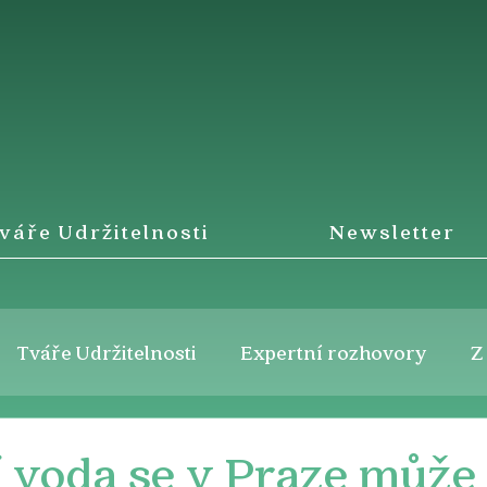
váře Udržitelnosti
Newsletter
Tváře Udržitelnosti
Expertní rozhovory
Z
 voda se v Praze může 