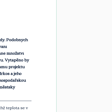
ody. Podobných 
vání 
mné množství 
u. Vytápěno by 
eamu projektu 
rkos a jeho 
ohospodářskou 
 městský 
hž teplota se v 