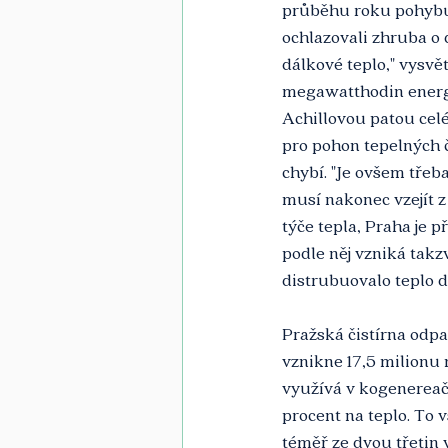
průběhu roku pohybuje
ochlazovali zhruba o 
dálkové teplo," vysvět
megawatthodin energi
Achillovou patou celé
pro pohon tepelných č
chybí. "Je ovšem třeb
musí nakonec vzejít z
týče tepla, Praha je p
podle něj vzniká tak
distrubuovalo teplo do
Pražská čistírna odpad
vznikne 17,5 milionu 
využívá v kogenereačn
procent na teplo. To v
téměř ze dvou třetin 