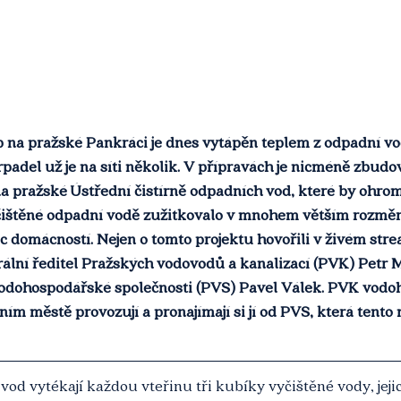
 na pražské Pankráci je dnes vytápěn teplem z odpadní v
rpadel už je na síti několik. V přípravách je nicméně zbudo
a pražské Ústřední čistírně odpadních vod, které by ohro
čištěné odpadní vodě zužitkovalo v mnohem větším rozměr
íc domácností. Nejen o tomto projektu hovořili v živém str
rální ředitel Pražských vodovodů a kanalizací (PVK) Petr M
vodohospodářské společnosti (PVS) Pavel Válek. PVK vod
ním městě provozují a pronajímají si jí od PVS, která tento
vod vytékají každou vteřinu tři kubíky vyčištěné vody, jejic