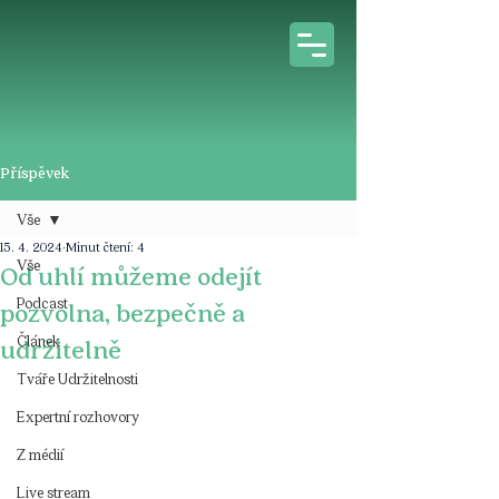
Příspěvek
Vše
15. 4. 2024
Minut čtení: 4
Vše
Od uhlí můžeme odejít
Podcast
pozvolna, bezpečně a
Článek
udržitelně
Tváře Udržitelnosti
Expertní rozhovory
Z médií
Live stream