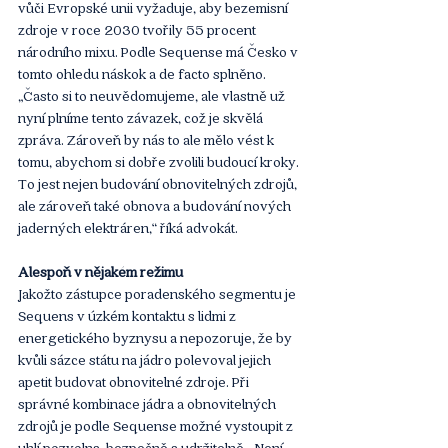
vůči Evropské unii vyžaduje, aby bezemisní 
zdroje v roce 2030 tvořily 55 procent 
národního mixu. Podle Sequense má Česko v 
tomto ohledu náskok a de facto splněno. 
„Často si to neuvědomujeme, ale vlastně už 
nyní plníme tento závazek, což je skvělá 
zpráva. Zároveň by nás to ale mělo vést k 
tomu, abychom si dobře zvolili budoucí kroky. 
To jest nejen budování obnovitelných zdrojů, 
ale zároveň také obnova a budování nových 
jaderných elektráren,“ říká advokát. 
Alespoň v nějakém režimu
Jakožto zástupce poradenského segmentu je 
Sequens v úzkém kontaktu s lidmi z 
energetického byznysu a nepozoruje, že by 
kvůli sázce státu na jádro polevoval jejich 
apetit budovat obnovitelné zdroje. Při 
správné kombinace jádra a obnovitelných 
zdrojů je podle Sequense možné vystoupit z 
uhlí pozvolna, bezpečně a udržitelně. „Není 