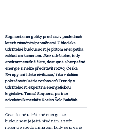
Segment energetiky prochází v posledních 
letech zásadními proměnami. Z hlediska 
udržitelné budoucnosti je přitom energetika 
základním kamenem. „Bez udržitelné, tedy 
environmentálně čisté, dostupné a bezpečné 
energie si nelze představit rozvoj Česka, 
Evropy ani lidské civilizace,“ říká v dalším 
pokračování série rozhovorů Trendy v 
udržitelnosti expert na energetickou 
legislativu Tomáš Sequens, partner 
advokátní kanceláře Kocián Šolc Balaštík.
Cesta k oné udržitelné energetice 
budoucnosti je ještě před námi a zatím 
nepanuje shoda ani na tom, kudy se přesně 