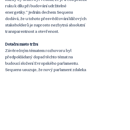
ruku k dílu při budování udržitelné 
energetiky.“ Jedním dechem Sequens 
dodává, že u tohoto přesvědčování klíčových 
stakeholderů je naprosto nezbytná absolutní 
transparentnost a otevřenost.
Dotační místo tržní
Závěrečným tématem rozhovoru byl 
předpokládaný dopad těchto témat na 
budoucí složení Evropského parlamentu. 
Sequens usuzuje, že nový parlament zdaleka 
nemusí být tak zelený jako ten dosavadní. 
„Kyvadlo se může vychýlit mnohem více, než 
se nyní odhaduje,“ myslí si.
Jedním z důvodů podle něj je právě zelená 
politika stojící do jisté míry na emisních 
povolenkách. Tento nástroj původně vznikl z 
ušlechtilých pohnutek jako svého druhu 
poplatek za vypouštění emisí skleníkových 
plynů. „Jelikož se z něj však stal standardní 