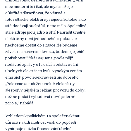
moc moderní to říkat, ale myslím, že je 
důležité zdůrazňovat, že větrné a 
fotovoltaické elektrárny nejsou řiditelné a do 
sítě dodávají buď příliš, nebo málo. Spolehlivé, 
stálé zdroje jsou jádro a uhlí. Nahradit uhelné 
elektrárny není jednoduché, a pokud se 
nechceme dostat do situace, že budeme 
závislí na masivním dovozu, budeme je ještě 
potřebovat,“ říká Sequens, podle nějž 
nedávné zprávy o hrozícím odstavování 
uhelných elektráren kvůli vysokým cenám 
emisních povolenek nevěstí nic dobrého. 
„Pokusme se udržet uhelné elektrárny 
alespoň v nějakém režimu provozu do doby, 
než se podaří vybudovat nové jaderné 
zdroje,“ nabádá.
Vzhledem k politickému a společenskému 
důrazu na udržitelnost však do popředí 
vystupuje otázka financování uhelné 