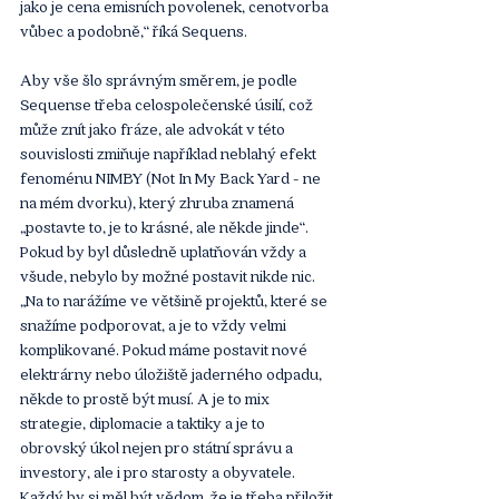
jako je cena emisních povolenek, cenotvorba 
vůbec a podobně,“ říká Sequens.
Aby vše šlo správným směrem, je podle 
Sequense třeba celospolečenské úsilí, což 
může znít jako fráze, ale advokát v této 
souvislosti zmiňuje například neblahý efekt 
fenoménu NIMBY (Not In My Back Yard - ne 
na mém dvorku), který zhruba znamená 
„postavte to, je to krásné, ale někde jinde“. 
Pokud by byl důsledně uplatňován vždy a 
všude, nebylo by možné postavit nikde nic. 
„Na to narážíme ve většině projektů, které se 
snažíme podporovat, a je to vždy velmi 
komplikované. Pokud máme postavit nové 
elektrárny nebo úložiště jaderného odpadu, 
někde to prostě být musí. A je to mix 
strategie, diplomacie a taktiky a je to 
obrovský úkol nejen pro státní správu a 
investory, ale i pro starosty a obyvatele. 
Každý by si měl být vědom, že je třeba přiložit 