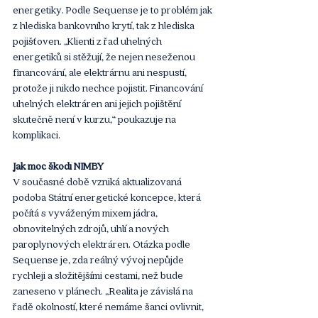
energetiky. Podle Sequense je to problém jak 
z hlediska bankovního krytí, tak z hlediska 
pojišťoven. „Klienti z řad uhelných 
energetiků si stěžují, že nejen neseženou 
financování, ale elektrárnu ani nespustí, 
protože ji nikdo nechce pojistit. Financování 
uhelných elektráren ani jejich pojištění 
skutečně není v kurzu,“ poukazuje na 
komplikaci.
Jak moc škodí NIMBY
V současné době vzniká aktualizovaná 
podoba Státní energetické koncepce, která 
počítá s vyváženým mixem jádra, 
obnovitelných zdrojů, uhlí a nových 
paroplynových elektráren. Otázka podle 
Sequense je, zda reálný vývoj nepůjde 
rychleji a složitějšími cestami, než bude 
zaneseno v plánech. „Realita je závislá na 
řadě okolností, které nemáme šanci ovlivnit, 