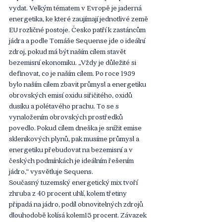
vydat. Velkým tématem v Evropě je jaderná 
energetika, ke které zaujímají jednotlivé země 
EU rozličné postoje. Česko patří k zastáncům 
jádra a podle Tomáše Sequense jde o ideální 
zdroj, pokud má být naším cílem stavět 
bezemisní ekonomiku. „Vždy je důležité si 
definovat, co je naším cílem. Po roce 1989 
bylo naším cílem zbavit průmysl a energetiku 
obrovských emisí oxidu siřičitého, oxidů 
dusíku a polétavého prachu. To se s 
vynaložením obrovských prostředků 
povedlo. Pokud cílem dneška je snížit emise 
skleníkových plynů, pak musíme průmysl a 
energetiku přebudovat na bezemisní a v 
českých podmínkách je ideálním řešením 
jádro,“ vysvětluje Sequens.
Současný tuzemský energetický mix tvoří 
zhruba z 40 procent uhlí, kolem třetiny 
připadá na jádro, podíl obnovitelných zdrojů 
dlouhodobě kolísá kolem15 procent. Závazek 