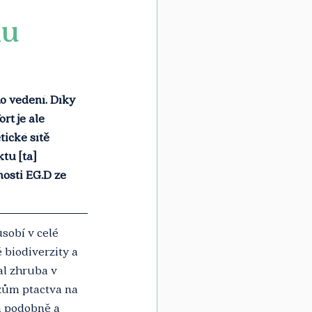
ku
o vedení. Díky 
t je ale 
ické sítě 
tu [ta] 
osti EG.D ze 
sobí v celé 
 biodiverzity a 
al zhruba v 
zům ptactva na 
a podobně a 