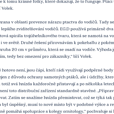
k tomu krásné fotky, které dokazují, že to funguje. Ptáci 
 Volek. 
rana v oblasti prevence nárazu ptactva do vodičů. Tady se
lepšího zviditelňování vodičů. EG.D používá primárně dva
astová spirála trojúhelníkového tvaru, která se namotá na vo
s i ve světě. Druhé řešení přirovnávám k pokeballu z pokém
hruba 20 cm v průměru, která se osadí na vodiče. Výhoda je
ím, tedy bez omezení pro zákazníky,“ líčí Volek. 
tě hotovo není, jsou čápi, kteří rádi využívají podpěrné body
ejen z důvodu ochrany samotných ptáků, ale i údržby, ktero
 totiž svá hnízda každoročně přistavují a po několika letec
 není toto distribuční zařízení standardně stavěné. „Připra
at. Zatím se snažíme hnízda přemisťovat, což se týká tak 
 byl úspěšný, musí to nové místo být v podobné výšce a rel
ně pomáhá spolupráce s kolegy ornitology,“ pochvaluje si 