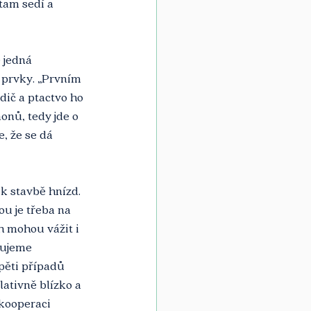
tam sedí a 
 jedná 
 prvky. „Prvním 
dič a ptactvo ho 
onů, tedy jde o 
, že se dá 
 k stavbě hnízd. 
u je třeba na 
h mohou vážit i 
vujeme 
pěti případů 
ativně blízko a 
kooperaci 