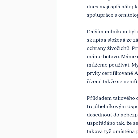
dnes mají spíš nálepku
spolupráce s ornitolo
Dalším milníkem byl 
skupina složená ze zá
ochrany živočichů. P
máme hotovo. Máme d
můžeme používat. My 
prvky certifikované A
řízení, takže se nemůž
Příkladem takového oc
trojúhelníkovým uspoř
dosednout do nebezpe
uspořádáno tak, že se
taková tyč umístěná 