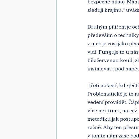
bezpečné místo. Máme 
sledují krajinu,“ uvádí
Druhým pilířem je och
především o techniky 
z nich je cosi jako pl
vidí. Funguje to u ná
bíločervenou kouli, z
instalovat i pod napět
Třetí oblastí, kde ješ
Problematické je to n
vedení provádět. Čápi
více než tunu, na což
metodiku jak postupov
ročně. Aby ten přesun
v tomto nám zase hod