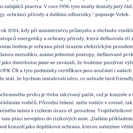
 zabijáků ptactva. V roce 1996 tyto snahy dostaly jistý řád, 
gy, ochránci přírody a dalšími odborníky,“ popisuje Volek.
rok 2014, kdy při ministerstvu průmyslu a obchodu vznikl
stupců energetiky a ochrany přírody, která definovala tři z
rvním bodem je ochrana před úrazem elektrickým proudem. 
anou metodiku, máme jednotné postupy, definované prvky
jako distributor jsme se zavázali, že budeme používat výh
OPK ČR a tyto podmínky certifikace jsou součástí i našich
e stát, že bychom instalovali něco, co nebude bird friendly,
hranného prvku je třeba takzvaný pařát, což je konzole s t
ádáním vodičů. Původní řešení  mělo vodiče v rovině, takž
čného místa s rizikem úrazu el. proudem. Trojúhelníkové ř
 tam ptáci nevejdou do rizikových míst. „Dalším příkladem j
pod konzolí jako doplňková ochrana, kterou nabízíme větš