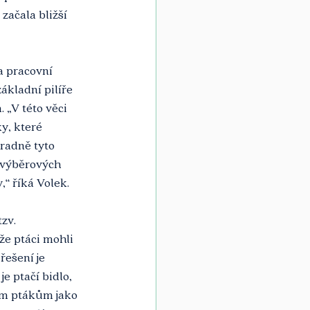
začala bližší 
a pracovní 
ákladní pilíře 
„V této věci 
, které 
radně tyto 
 výběrových 
“ říká Volek. 
zv. 
e ptáci mohli 
ešení je 
e ptačí bidlo, 
ím ptákům jako 