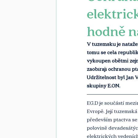
elektri
hodně n
V tuzemsku je nataže
tomu se celá republik
vykoupen oběťmi zejm
zaobírají ochranou pt
Udržitelnost byl Jan 
skupiny E.ON.
EG.D je součástí mezi
Evropě. Její tuzemská 
především ptactva se d
polovině devadesátých
elektrických vedeníc