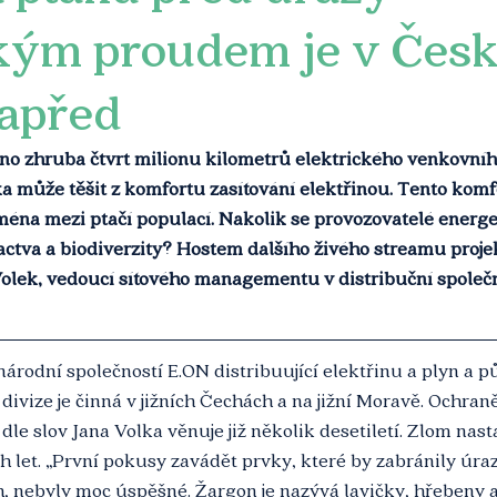
ckým proudem je v Čes
apřed
no zhruba čtvrt milionu kilometrů elektrického venkovníh
a může těšit z komfortu zasíťování elektřinou. Tento komfor
éna mezi ptačí populací. Nakolik se provozovatelé energet
actva a biodiverzity? Hostem dalšího živého streamu projek
Volek, vedoucí síťového managementu v distribuční společn
národní společností E.ON distribuující elektřinu a plyn a pů
divize je činná v jižních Čechách a na jižní Moravě. Ochraně
le slov Jana Volka věnuje již několik desetiletí. Zlom nast
 let. „První pokusy zavádět prvky, které by zabránily úra
h, nebyly moc úspěšné. Žargon je nazývá lavičky, hřebeny 