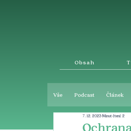
Obsah
T
Vše
Podcast
Článek
7. 12. 2023
Minut čtení: 2
Ochrana