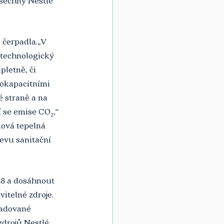
všechny Nestlé 
 čerpadla.„V 
 technologický 
letně, či 
kokapacitními 
é straně a na 
 se emise CO₂,“ 
ová tepelná 
evu sanitační 
18 a dosáhnout 
itelné zdroje. 
hadované 
zdrojů Nestlé 