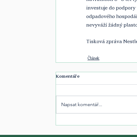
investuje do podpory 
odpadového hospodářs
nevyváží žádný plasto
Tisková zpráva Nestlé 
Článek
Komentáře
Napsat komentář...