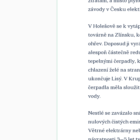
ztrátám, a místo plyn
závody v Česku elektř
V Holešově se k vytáp
továrně na Zlínsku, 
ohřev. Doposud ji vyr
alespoň částečně redu
tepelnými čerpadly, k
chlazení želé na stra
ukončuje Lisý. V Kru
čerpadla měla sloužit
vody.
Nestlé se zavázalo sn
nulových čistých emis
Větrné elektrárny ne
návratnosti 3–5 let t