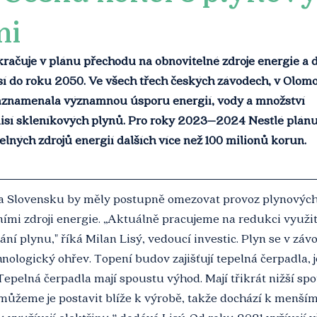
mi
račuje v plánu přechodu na obnovitelné zdroje energie a 
sí do roku 2050. Ve všech třech českých závodech, v Olomo
aznamenala významnou úsporu energií, vody a množství 
sí skleníkových plynů. Pro roky 2023–2024 Nestlé plánu
elných zdrojů energií dalších více než 100 milionů korun.
a Slovensku by měly postupně omezovat provoz plynových 
vními zdroji energie. „Aktuálně pracujeme na redukci využit
ání plynu," říká Milan Lisý, vedoucí investic. Plyn se v záv
hnologický ohřev. Topení budov zajišťují tepelná čerpadla, je
„Tepelná čerpadla mají spoustu výhod. Mají třikrát nižší sp
 můžeme je postavit blíže k výrobě, takže dochází k menší