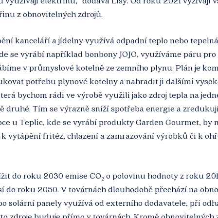
u využívají elektřinu,“ dodává Lisý. Od roku 2021 vyžívají 
inu z obnovitelných zdrojů.
ění kanceláří a jídelny využívá odpadní teplo nebo tepelná
kde se vyrábí například bonbony JOJO, využíváme páru pro
ábíme v průmyslové kotelně ze zemního plynu. Plán je komp
kovat potřebu plynové kotelny a nahradit ji dalšími vyso
terá bychom rádi ve výrobě využili jako zdroj tepla na jedn
ně druhé. Tím se výrazně sníží spotřeba energie a zredukují
pce u Teplic, kde se vyrábí produkty Garden Gourmet, by n
 k vytápění fritéz, chlazení a zamrazování výrobků či k ohř
ížit do roku 2030 emise CO₂ o polovinu hodnoty z roku 20
í do roku 2050. V továrnách dlouhodobě přechází na obnov
bo solární panely využívá od externího dodavatele, při od
yto zdroje buduje přímo v továrnách. Kromě obnovitelných 