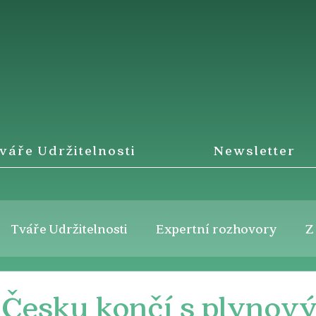
váře Udržitelnosti
Newsletter
Tváře Udržitelnosti
Expertní rozhovory
Z
v Česku končí s plynov