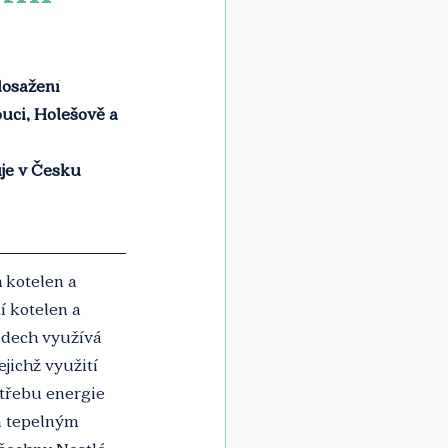
dosažení 
uci, Holešově a 
je v Česku 
kotelen a 
í kotelen a 
odech využívá 
jichž využití 
otřebu energie 
m tepelným 