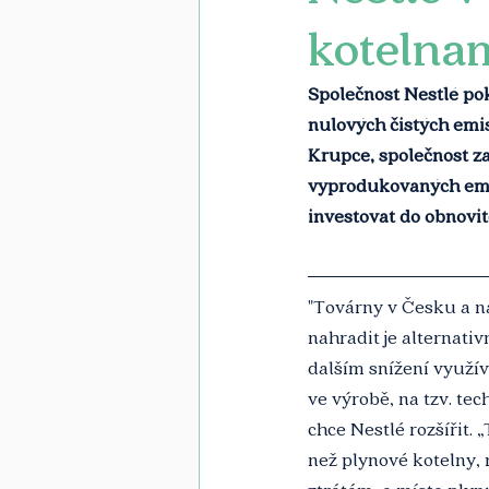
kotelna
Společnost Nestlé pok
nulových čistých emi
Krupce, společnost z
vyprodukovaných emi
investovat do obnovit
"Továrny v Česku a n
nahradit je alternati
dalším snížení využív
ve výrobě, na tzv. tec
chce Nestlé rozšířit. 
než plynové kotelny,