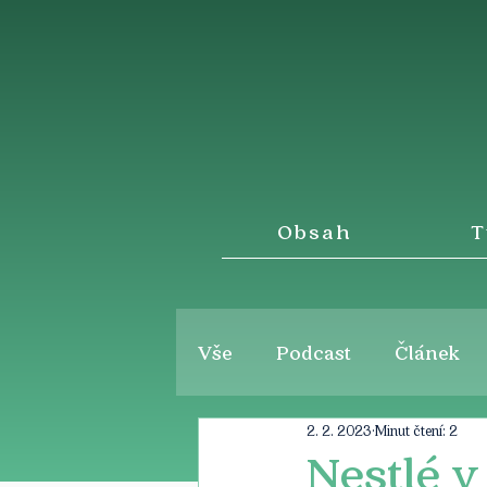
Obsah
T
Vše
Podcast
Článek
2. 2. 2023
Minut čtení: 2
Nestlé 