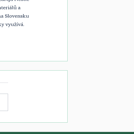
teriálů a 
na Slovensku 
ky využívá.