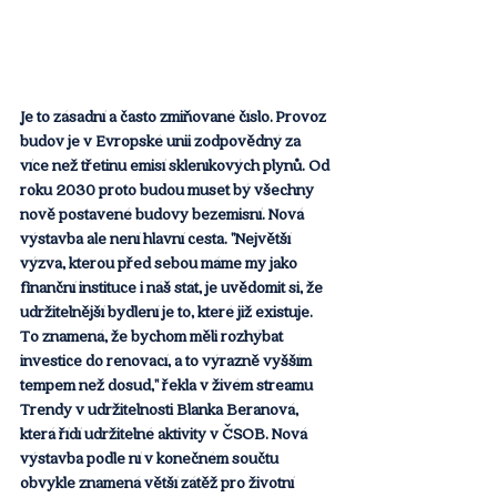
Je to zásadní a často zmiňované číslo. Provoz 
budov je v Evropské unii zodpovědný za 
více než třetinu emisí skleníkových plynů. Od 
roku 2030 proto budou muset bý všechny 
nově postavené budovy bezemisní. Nová 
výstavba ale není hlavní cesta. "Největší 
výzva, kterou před sebou máme my jako 
finanční instituce i náš stát, je uvědomit si, že 
udržitelnější bydlení je to, které již existuje. 
To znamená, že bychom měli rozhýbat 
investice do renovací, a to výrazně vyšším 
tempem než dosud," řekla v živém streamu 
Trendy v udržitelnosti Blanka Beranová, 
která řídí udržitelné aktivity v ČSOB. Nová 
výstavba podle ní v konečném součtu 
obvykle znamená větší zátěž pro životní 