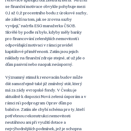
se finanční motivace obvykle pohybuje mezi 
0,1 až 0,2 procentního bodu z úrokové sazby, 
ale záleží na tom, jak se zrovna sazby 
vyvíjejí," načrtla ESG manažerka ČSOB. 
Skvělé by podle ní bylo, kdyby měly banky 
pro financování zelenějších nemovitostí i 
odpovídající motivaci v rámci pravidel 
kapitálové přiměřenosti. Zatím jsou jejich 
náklady na finanční zdroje stejné, ať už jde o 
dům pasivní nebo naopak neúsporný.
Významný stimul k renovacím budov může 
dát samozřejmě také již zmíněný stát, který 
má za zády evropské fondy. V Česku je 
aktuálně k dispozici Nová zelená úsporám a v 
rámci ní i podprogram Oprav dům po 
babičce. Zatím ale chybí schéma pro ty, kteří 
potřebnou rekonstrukci nemovitosti 
neutáhnou ani při využití dotace a 
nejvýhodnějších podmínek, jež je schopna 