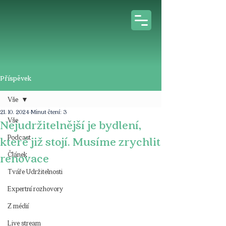
Příspěvek
Vše
21. 10. 2024
Minut čtení: 3
Vše
Nejudržitelnější je bydlení,
Podcast
které již stojí. Musíme zrychlit
Článek
renovace
Tváře Udržitelnosti
Expertní rozhovory
Z médií
Live stream