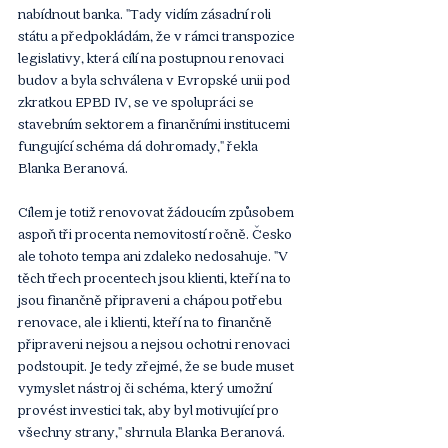
nabídnout banka. "Tady vidím zásadní roli 
státu a předpokládám, že v rámci transpozice 
legislativy, která cílí na postupnou renovaci 
budov a byla schválena v Evropské unii pod 
zkratkou EPBD IV, se ve spolupráci se 
stavebním sektorem a finančními institucemi 
fungující schéma dá dohromady," řekla 
Blanka Beranová.  
Cílem je totiž renovovat žádoucím způsobem 
aspoň tři procenta nemovitostí ročně. Česko 
ale tohoto tempa ani zdaleko nedosahuje. "V 
těch třech procentech jsou klienti, kteří na to 
jsou finančně připraveni a chápou potřebu 
renovace, ale i klienti, kteří na to finančně 
připraveni nejsou a nejsou ochotni renovaci 
podstoupit. Je tedy zřejmé, že se bude muset 
vymyslet nástroj či schéma, který umožní 
provést investici tak, aby byl motivující pro 
všechny strany," shrnula Blanka Beranová.