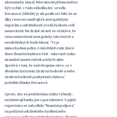
ekonomicky smysl. Návratnosti přitom mohou 
být rychlé, v řádu několika let," uvedla 
Beranová. Důležitý je ale podle ní i fakt, že se 
díky renovaci směřující k energetickým 
úsporám a udržitelnosti zvedá hodnota celé 
nemovitosti. Na druhé straně se očekává, že 
cena nemovitostí energeticky náročných a 
neudržitelných bude klesat. "To je 
mimochodem jedno z nějvětších rizik, které 
dnes finanční instituce řeší - takzvané riziko 
stranded assets neboli uvízlých aktiv. 
Spočívá v tom, že zaúvěrujeme něco, co v 
dlouhém horizontu ztratí na hodnotě a nebo 
ztratí na hodnotě poskytnutá zástava," 
podotkla Blanka Beranová.
I proto, aby se podobnému riziku vyhnuly, 
nezůstávají banky jen u poradenství. V jejich 
repertoáru se zabydlela “finanční podpora” 
na pořízení udržitelného bydlení nebo 
renovace splňující udržitelná kritéria. "Na trhu 