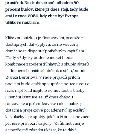
prostředí. Na druhé straně odhadem 90 
procent budov, které již dnes stojí, tady bude 
stát i v roce 2050, kdy chce být Evropa 
uhlíkové neutrální.
Klíčovou otázkou je financování, protože z 
dostupných dat vyplývá, že ne všechny 
domácnosti disponují potřebným kapitálem. 
"Tady vždycky budeme muset hledat 
kombinace zapojení tří hlavních skupin aktérů 
– finančních institucí, občanů a státu," soudí 
Blanka Beranová. V řadě případů přitom 
podle ní bude stačit spolupráce pouze dvou z 
nich, například majitele nemovitosti a banky. 
Finanční instituce se už dnes chápou 
rádcovské a průvodcovské role a nabízejí 
dotační a projektové poradenství, speciální 
kalkulačky a propočty, jaké ta či ona renovace 
přinese provozní úspory. "Kvůli motivaci je 
samozřejmě zásadní ukázat, že to dává 