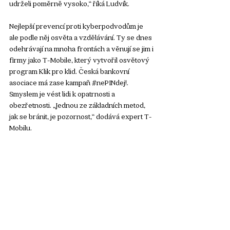
udrželi poměrně vysoko,“ říká Ludvík.
Nejlepší prevencí proti kyberpodvodům je 
ale podle něj osvěta a vzdělávání. Ty se dnes 
odehrávají na mnoha frontách a věnují se jim i 
firmy jako T-Mobile, který vytvořil osvětový 
program Klik pro klid. Česká bankovní 
asociace má zase kampaň 
#nePINdej
!. 
Smyslem je vést lidi k opatrnosti a 
obezřetnosti. „Jednou ze základních metod, 
jak se bránit, je pozornost,“ dodává expert T-
Mobilu. 