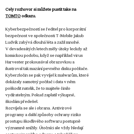
Celý rozhovor si můžete pustit také na 
TOMTO
 odkazu.
Kyberbezpečností se ředitel pro korporátní 
bezpečnost ve společnosti T-Mobile Jakub 
Ludvík zabývá dlouhá léta a zažil mnohé. 
V devadesátých letech měly útoky leckdy až 
komickou podobu, když se například virus 
Harvester prokousával obrazovkou a 
ilustroval tak mazání pevného disku počítače. 
Kyberzločin se pak vyvíjel k malwarům, které 
dokázaly samotný počítač i data v něm 
poškodit natolik, že to majitele činilo 
vydíratelným. Pokud zaplatil výkupné, 
škodám předešel.
Rozvíjela se ale i obrana. Antivirové 
programy a další způsoby ochrany riziko 
prostupu škodlivého softwaru postupně 
významně snížily. Útočníci ale vždy hledají 
cestu nejmenšího odporu, a tak přišli na 