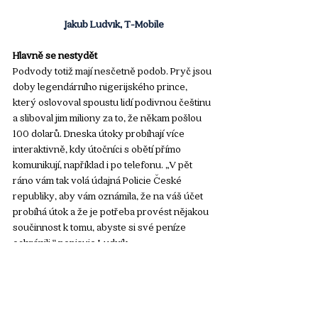
Jakub Ludvík, T-Mobile
Hlavně se nestydět
Podvody totiž mají nesčetně podob. Pryč jsou 
doby legendárního nigerijského prince, 
který oslovoval spoustu lidí podivnou češtinu 
a sliboval jim miliony za to, že někam pošlou 
100 dolarů. Dneska útoky probíhají více 
interaktivně, kdy útočníci s obětí přímo 
komunikují, například i po telefonu. „V pět 
ráno vám tak volá údajná Policie České 
republiky, aby vám oznámila, že na váš účet 
probíhá útok a že je potřeba provést nějakou 
součinnost k tomu, abyste si své peníze 
ochránili,“ popisuje Ludvík. 
Praxe podle něj ukazuje, že nachytat se může 
úplně každý. Pak zní základní poučka 
nestydět se a kontaktovat policii, banku či 