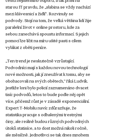
starou IT pravdu, že „slabina se vždy nachází 
mezi klávesnicí a židlí“. Rozvinuly se 
podvody. Stojí na tom, že velká většina lidí žije 
paralelní život v online prostoru, kde za 
sebou zanechává spoustu informací. S jejich 
pomocí lze líčit na míru ušité pasti s cílem 
vylákat z oběti peníze.  
„Ten trend je neskutečně vzrůstající. 
Podvodníci mají s každou novou technologií 
nové možnosti, jak jí zneužívat k tomu, aby se 
obohacovali na svých obětech,“ říká Ludvík. 
Jestliže loni bylo policií zaznamenáno dvacet 
tisíc podvodů, letos to bude podle něj opět 
více, přičemž růst je v zásadě exponenciální. 
Expert T-Mobilu navíc zdůrazňuje, že 
statistika pracuje s odhalenými trestnými 
činy, ale reálně budou různých podvodných 
útoků statisíce, a to dost možná nikoli ročně, 
ale měsíčně. Jednotlivci se tak dnes mnohem 