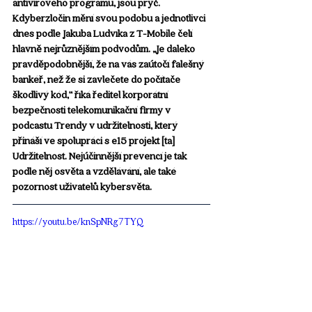
antivirového programu, jsou pryč. 
Kdyberzločin mění svou podobu a jednotlivci 
dnes podle Jakuba Ludvíka z T-Mobile čelí 
hlavně nejrůznějším podvodům. „Je daleko 
pravděpodobnější, že na vás zaútočí falešný 
bankéř, než že si zavlečete do počítače 
škodlivý kód,“ říká ředitel korporátní 
bezpečnosti telekomunikační firmy v 
podcastu Trendy v udržitelnosti, který 
přináší ve spolupráci s e15 projekt [ta] 
Udržitelnost. Nejúčinnější prevencí je tak 
podle něj osvěta a vzdělávání, ale také 
pozornost uživatelů kybersvěta.
https://youtu.be/knSpNRg7TYQ