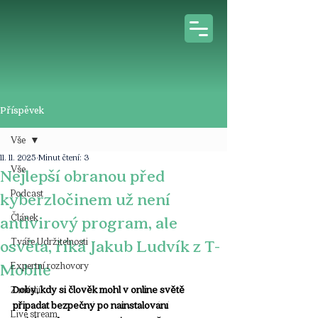
Příspěvek
Vše
11. 11. 2025
Minut čtení: 3
Vše
Nejlepší obranou před
Podcast
kyberzločinem už není
Článek
antivirový program, ale
Tváře Udržitelnosti
osvěta, říká Jakub Ludvík z T-
Mobile
Expertní rozhovory
Doby, kdy si člověk mohl v online světě 
Z médií
připadat bezpečný po nainstalování 
Live stream