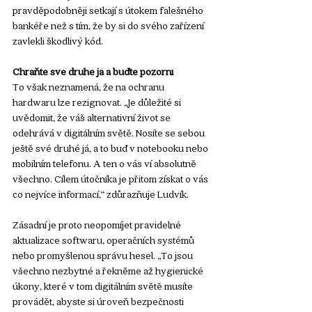
pravděpodobněji setkají s útokem falešného 
bankéře než s tím, že by si do svého zařízení 
zavlekli škodlivý kód. 
Chraňte své druhé já a buďte pozorní
To však neznamená, že na ochranu 
hardwaru lze rezignovat. „Je důležité si 
uvědomit, že váš alternativní život se 
odehrává v digitálním světě. Nosíte se sebou 
ještě své druhé já, a to buď v notebooku nebo 
mobilním telefonu. A ten o vás ví absolutně 
všechno. Cílem útočníka je přitom získat o vás 
co nejvíce informací,“ zdůrazňuje Ludvík. 
Zásadní je proto neopomíjet pravidelné 
aktualizace softwaru, operačních systémů 
nebo promyšlenou správu hesel. „To jsou 
všechno nezbytné a řekněme až hygienické 
úkony, které v tom digitálním světě musíte 
provádět, abyste si úroveň bezpečnosti 