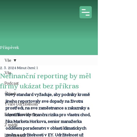
Příspěvek
Vše
2. 5. 2024
Minut čtení: 1
Vše
Nefinanční reporting by měl
Podcast
firmy ukázat bez příkras
Článek
Nový standard vyžaduje, aby podniky kromě 
jiného reportovaly své dopady na životní 
Tváře Udržitelnosti
prostředí, na své zaměstnance a zákazníky a 
Expertní rozhovory
identifikovaly finanční rizika pro vlastní chod, 
říká Markéta Horková, senior manažerka 
Z médií
oddělení poradenství v oblasti klimatických 
změn a udržitelnosti v EY. Udržitelnost už 
Live stream