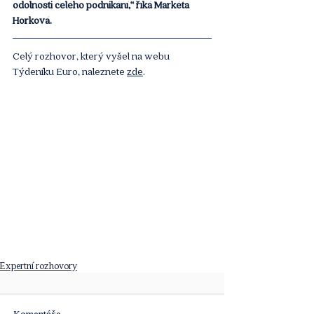
odolnosti celého podnikání,“ říká Markéta 
Horková.
Celý rozhovor, který vyšel na webu 
Týdeníku Euro, naleznete 
zde
. 
Expertní rozhovory
Komentáře