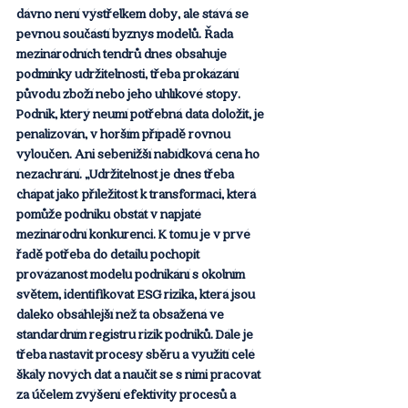
dávno není výstřelkem doby, ale stává se 
pevnou součástí byznys modelů. Řada 
mezinárodních tendrů dnes obsahuje 
podmínky udržitelnosti, třeba prokázání 
původu zboží nebo jeho uhlíkové stopy. 
Podnik, který neumí potřebná data doložit, je 
penalizován, v horším případě rovnou 
vyloučen. Ani sebenižší nabídková cena ho 
nezachrání. „Udržitelnost je dnes třeba 
chápat jako příležitost k transformaci, která 
pomůže podniku obstát v napjaté 
mezinárodní konkurenci. K tomu je v prvé 
řadě potřeba do detailu pochopit 
provázanost modelu podnikání s okolním 
světem, identifikovat ESG rizika, která jsou 
daleko obsáhlejší než ta obsažená ve 
standardním registru rizik podniků. Dále je 
třeba nastavit procesy sběru a využití celé 
škály nových dat a naučit se s nimi pracovat 
za účelem zvýšení efektivity procesů a 