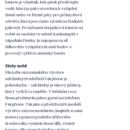
baterie je výměník, kde písek předá teplo 
vodě, která je pak rozvedena k vytápění 
domů nebo ve formě páry pro průmyslová 
odvětví, která jsou často závislá na fosilních 
palivech. První komerční písková baterie na 
světě se nachází ve městě Kankaanpää v 
západním Finsku. Je napojena na síť 
dálkového vytápění a kromě budov a 
provozů vyhřívá i městský bazén.
Etický mobil
Filozofie nizozemského výrobce 
udržitelných telefonů Fairphone je 
jednoduchá – udržitelný je takový přístroj, 
který vydrží co nejdéle. V loňském roce 
firma představila pátou generaci telefonu 
Fairphone. Tak jako u předchozích modelů 
výrobce sází na modularitu (majitelé si sami 
mohou s pomocí pouhého křížového 
šroubováku vyměnit deset dílů, včetně 
baterie, díky čemuž telefon odolává 