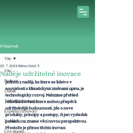
Příspěvek
Vše
25. 7. 2024
Minut čtení: 5
Vše
Naděje udržitelné inovace
Podcast
Jednou z nadějí, ke které se lidstvo v 
souvislosti s klimatickými změnami upíná, je 
Článek
technologický rozvoj. Nabízíme přehled 
Tváře Udržitelnosti
několika inovací, které mohou přispět k 
udržitelnější budoucnosti. Jde o nové 
Expertní rozhovory
produkty, principy a postupy, či jen výsledek 
pohledu na známé věci novou perspektivou. 
Z médií
Přestože je přínos těchto inovací 
Live stream