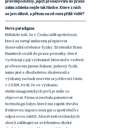
pravděpodobný, jejich prosazování do praxe 
zatím zdaleka nejde tak hladce. Které z nich 
se jeví slibně, a přitom na ně není příliš vidět?
Nové paradigma
Málokdo tuší, že v Česku sídlí společnost, 
která se netají ambicemi přepisovat 
dosavadní učebnice fyziky. Brněnská firma 
Namitech uvádí do praxe poznatky, které 
vycházejí z její výzkumné laboratoře vedené 
profesorem Janem Rakem. Jaderný fyzik, 
mimo jiné s dlouholetou zkušeností s 
výzkumy na hadronovém urychlovači částic 
v CERN, tvrdí, že ve výzkumu 
elektromagnetických jevů je stále co 
objevovat. Firma si nechala patentovat 
technologii Dalyn, které má zajistit zhruba 
třetinovou úsporu energie u spotřebičů s 
odporovou zátěží. Absolventi technických 
oborů zaklínající se svědomitou školní 