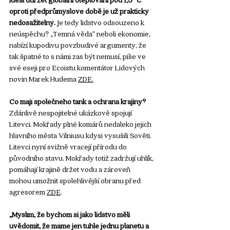
oproti předprůmyslové době je už prakticky 
nedosažitelný.
 Je tedy lidstvo odsouzeno k 
neúspěchu? „Temná věda” neboli ekonomie, 
nabízí kupodivu povzbudivé argumenty, že 
tak špatné to s námi zas být nemusí, píše ve 
své eseji pro Ecoistu komentátor Lidových 
novin Marek Hudema 
ZDE
.
Co mají společného tank a ochrana krajiny? 
Zdánlivě nespojitelné ukázkově spojují 
Litevci. Mokřady plné komárů nedaleko jejich 
hlavního města Vilniusu kdysi vysušili Sověti. 
Litevci nyní svižně vracejí přírodu do 
původního stavu. Mokřady totiž zadržují uhlík, 
pomáhají krajině držet vodu a zároveň 
mohou umožnit spolehlivější obranu před 
agresorem 
ZDE
.
„
Myslím, že bychom si jako lidstvo měli 
uvědomit, že máme jen tuhle jednu planetu a 