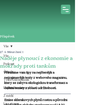
Příspěvek
Vše
27. 6.
Minut čtení: 1
Vše
Naděje plynoucí z ekonomie a
Podcast
mokřady proti tankům
Článek
Přinášíme vám tipy na nejčtenější a 
nejzajímavější texty z webového magazínu, 
Tváře Udržitelnosti
který se zabývá ekologickou transformací a 
Expertní rozhovory
dalšími tématy z oblasti udržitelnosti.
Z médií
Emise skleníkových plynů rostou a původní 
Live stream
ideál udržet globální oteplování pod 1,5 °C 