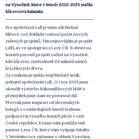
na Vysočině, které v letech 2018-2019 zničila 
kůrovcová kalamita.
Pro společnost Lidl je téma udržitelost 
klíčové, což dokládá rostoucí počet nových 
zelených projektů. Tím nejnovějším je projekt 
Lidl Les ve spolupráci s Lesy ČR. S obnovou 
lesních porostů projekt začíná na Vysočině, 
kde kůrovec znehodnotil 22 milionů metrů 
krychlových dřeva. 
Za vznikem projektu stojí Michal Farník, 
jednatel společnosti Lidl. „V roce 2019 jsme 
ukončili výstavbu Rákosníčkových hřišť a 
přemýšleli jsme, kam se posunout dál. 
Převzali jsme inspiraci od slovenských 
kolegů a v následujících letech budeme 
podporovat výsadbu lesních ploch v celé 
České republice, k tomu nám pomůže náš 
partner Lesy ČR, který nám vytipuje lokality. 
V letošním roce začneme v oblasti Vysočina, 