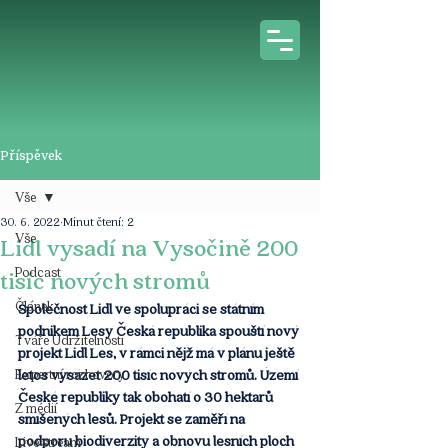
Příspěvek
Vše
30. 6. 2022
Minut čtení: 2
Vše
Lidl vysadí na Vysočině 200
Podcast
tisíc nových stromů
Článek
Společnost Lidl ve spolupráci se státním 
podnikem Lesy Česká republika spouští nový 
Tváře Udržitelnosti
projekt Lidl Les, v rámci nějž má v plánu ještě 
Expertní rozhovory
letos vysázet 200 tisíc nových stromů. Území 
České republiky tak obohatí o 30 hektarů 
Z médií
smíšených lesů. Projekt se zaměří na 
podporu biodiverzity a obnovu lesních ploch 
Live stream