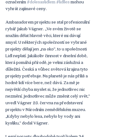
označením 
#dolesaslidlem
#lidlles
 mohou 
vyhrát zajímavé ceny.
Ambasadorem projektu se stal profesionální 
rybář Jakub Vágner. „Ve svém životě se 
snažím dělat hlavně věci, které mi dávají 
smysl. U některých společností se vybrané 
projekty dělají jen „na oko“, to u společnosti 
Lidl neplatí. Jakákoliv činnost v dnešní době, 
která pomáhá přírodě, je velmi záslužná a 
důležitá. Česká a vůbec světová krajina tyto 
projekty potřebuje. Na planetě je nás příliš a 
hodně lidí více bere, než dává. Za mě je 
největší chyba myslet si, že jednotlivec nic 
nezmění. Jednotlivec může změnit celý svět,“ 
uvedl Vágner 28. června na představení 
projektu v Národním zemědělském muzeu. 
„Kdyby nebylo lesa, nebylo by vody ani 
kyslíku,“ dodal Vágner. 
Lesní porosty dlouhodobě tvoří kolem 34 