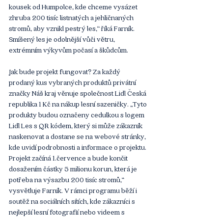
kousek od Humpolce, kde chceme vysázet 
zhruba 200 tisíc listnatých a jehličnaných 
stromů, aby vznikl pestrý les,“ říká Farník. 
Smíšený les je odolnější vůči větru, 
extrémním výkyvům počasí a škůdcům.
Jak bude projekt fungovat? Za každý 
prodaný kus vybraných produktů privátní 
značky Náš kraj věnuje společnost Lidl Česká 
republika 1 Kč na nákup lesní sazeničky. „Tyto 
produkty budou označeny cedulkou s logem 
Lidl Les s QR kódem, který si může zákazník 
naskenovat a dostane se na webové stránky, 
kde uvidí podrobnosti a informace o projektu. 
Projekt začíná 1.července a bude končit 
dosažením částky 5 milionu korun, která je 
potřeba na výsazbu 200 tisíc stromů,“ 
vysvětluje Farník. V rámci programu běží i 
soutěž na sociálních sítích, kde zákazníci s 
nejlepší lesní fotografií nebo videem s 