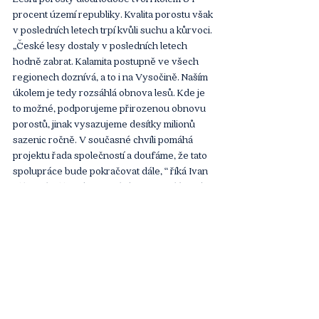
procent území republiky. Kvalita porostu však 
v posledních letech trpí kvůli suchu a kůrvoci. 
„České lesy dostaly v posledních letech 
hodně zabrat. Kalamita postupně ve všech 
regionech doznívá, a to i na Vysočině. Naším 
úkolem je tedy rozsáhlá obnova lesů. Kde je 
to možné, podporujeme přirozenou obnovu 
porostů, jinak vysazujeme desítky milionů 
sazenic ročně. V současné chvíli pomáhá 
projektu řada společností a doufáme, že tato 
spolupráce bude pokračovat dále, “ říká Ivan 
Klik, ředitel lesního a vodního hospodářství 
Lesy ČR. 
Projekt je také podporován Ministerstvem 
životního prostředí, Ministerstvem 
zemědělství a Potravinářskou komorou. Více 
o projektu naleznete 
zde
.
Článek