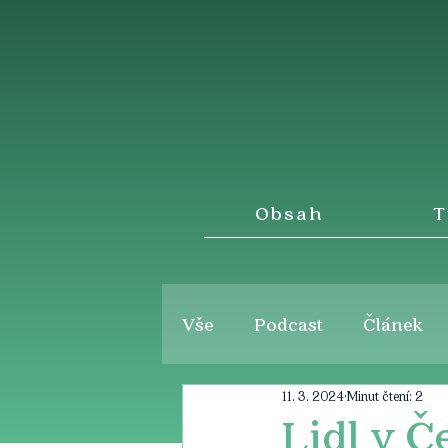
Obsah
T
Vše
Podcast
Článek
11. 3. 2024
Minut čtení: 2
Lidl v Č