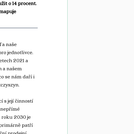
it o 14 procent. 
 mapuje 
Ta naše 
ro jednotlivce. 
etech 2021 a 
h a našem 
o se nám daří i 
zczyszyn.
s její činností 
, nepřímé 
 roku 2030 je 
primárně patří 
ní prodejní 