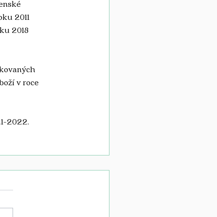
čenské 
oku 2011 
ku 2018 
fikovaných 
oží v roce 
21-2022
. 