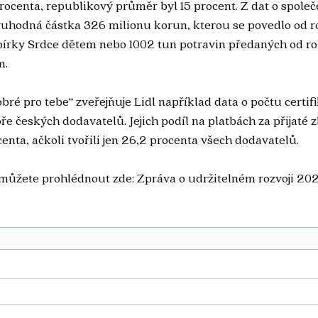
rocenta, republikový průměr byl 15 procent. Z dat o spole
ruhodná částka 326 milionu korun, kterou se povedlo od r
bírky Srdce dětem nebo 1002 tun potravin předaných od ro
m.
obré pro tebe“ zveřejňuje Lidl například data o počtu certi
 českých dodavatelů. Jejich podíl na platbách za přijaté zb
enta, ačkoli tvořili jen 26,2 procenta všech dodavatelů.
můžete prohlédnout zde: 
Zpráva o udržitelném rozvoji 20