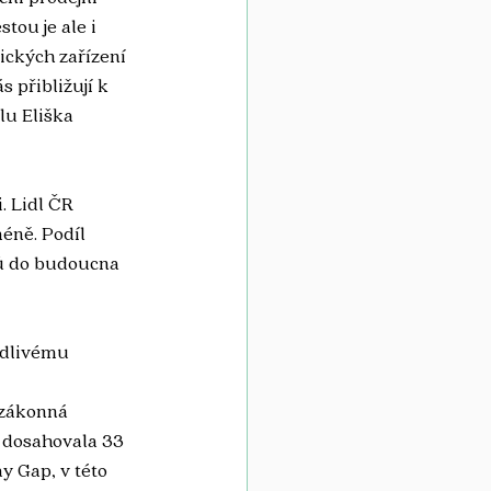
ou je ale i 
ických zařízení 
 přibližují k 
lu Eliška 
. Lidl ČR 
éně. Podíl 
tů do budoucna 
vedlivému 
 zákonná 
 dosahovala 33 
 Gap, v této 