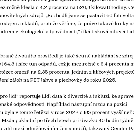
ziročně klesla o 4,2 procenta na 620,8 kilowatthodiny. Cest
novitelných zdrojů. „Rozhodli jsme se postavit 60 fotovolta
rodejen a skladů, protože věříme, že právě takové kroky nás
 lídrem v ekologické odpovědnosti,“ říká tisková mluvčí Lid
.
raně životního prostředí je také šetrné nakládání se zdroji
 64,5 tisíce tun odpadů, což je meziročně o 8,4 procenta m
tězec omezil na 2,85 procenta. Jedním z klíčových projek
edení záloh na PET lahve a plechovky do roku 2025.
pro lidi“ reportuje Lidl data k diverzitě a inkluzi, ke spra
nské odpovědnosti. Například nástupní mzda na pozici 
 byla v tomto řetězci v roce 2022 o 183 procent vyšší než
 Mzda pokladní po třech letech při úvazku 40 hodin týdně
 Rozdíl mezi odměňováním žen a mužů, takzvaný Gender Pay