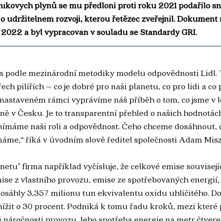
níkových plynů se mu předloni proti roku 2021 podařilo sníž
 o udržitelném rozvoji, kterou řetězec zveřejnil. Dokument
 2022 a byl vypracován v souladu se Standardy GRI.
a podle mezinárodní metodiky modelu odpovědnosti Lidl. 
ch pilířích – co je dobré pro naši planetu, co pro lidi a co p
nastaveném rámci vyprávíme náš příběh o tom, co jsme v l
ně v Česku. Je to transparentní přehled o našich hodnotác
nímáme naši roli a odpovědnost. Čeho chceme dosáhnout, c
máme,“ říká v úvodním slově ředitel společnosti Adam Mis
netu" firma například vyčísluje, že celkové emise související 
emise z vlastního provozu, emise ze spotřebovaných energií
osáhly 3,357 milionu tun ekvivalentu oxidu uhličitého. Do
ížit o 30 procent. Podniká k tomu řadu kroků, mezi které 
 náročnosti provozu. Jeho spotřeba energie na metr čtvereč