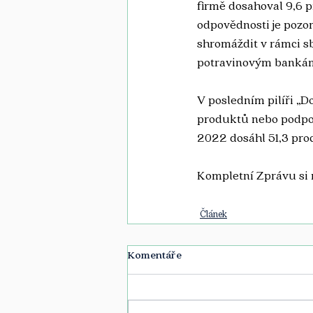
firmě dosahoval 9,6 p
odpovědnosti je pozo
shromáždit v rámci s
potravinovým banká
V posledním pilíři „D
produktů nebo podpoře
2022 dosáhl 51,3 proc
Kompletní Zprávu si 
Článek
Komentáře