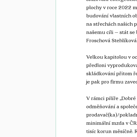
plochy v roce 2022 me
budování vlastních ob
na střechách našich p
našemu cíli – stát se
Froschová Stehlíková
Velkou kapitolou v och
předloni vyprodukoval
skládkování přitom ře
je pak pro firmu zav
V rámci pilíře „Dobré 
odměňování a společe
prodavač(ka)/pokladní
minimální mzda v ČR.
tisíc korun měsíčně.