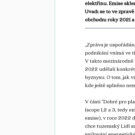
elektřinu. Emise skle
Uvádí se to ve zprávě
obchodní roky 2021 a
„Zpráva je uspořádán
podnikání vnímá ve tře
V takto mezinárodně 
2022 udělali konkrét
byznysu. O tom, jak v
kde ještě splněno ne
V části "Dobré pro pla
(scope 1,2 a 3, tedy 
emise), v roce 2022 d
chce tuzemský Lidl sn
snižování energetické