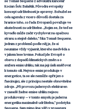
se Tomáš Sequens z advokátní kancelář 
Kocián Šolc Balaštík. Původní evropský 
koncept udržitelnosti je správný. Bohužel se 
celá agenda z vícero důvodů dostala za 
hranice toho, co řada Evropanů považuje ve 
skutečnosti za udržitelné. „Bojím se, že teď se 
kyvadlo může začít vychylovat na opačnou 
stranu a stejně daleko,“ říká Tomáš Sequens. 
Jedním z problémů podle něj je, že si 
neumíme vždy vyjasnit, kterého medvěda a 
v jakém lese lovíme. Pokud jde Evropě o 
obavu z dopadů klimatických změn a o 
snížení emisí uhlíku, tak má její úsilí směřovat 
k tomuto cíli. Nejvíce emisí produkuje v 
energetice, ta se ale nemůže opřít jen o 
fascinující, ale z principu nestálé obnovitelné 
zdroje. „Při provozu jaderných elektráren 
v zásadě žádné emise uhlíku nejsou 
produkovány – v tomto smyslu je jaderná 
energetika maximálně udržitelná,“ podotýká 
Sequens. Sám mimo jiné věří v prosazení 