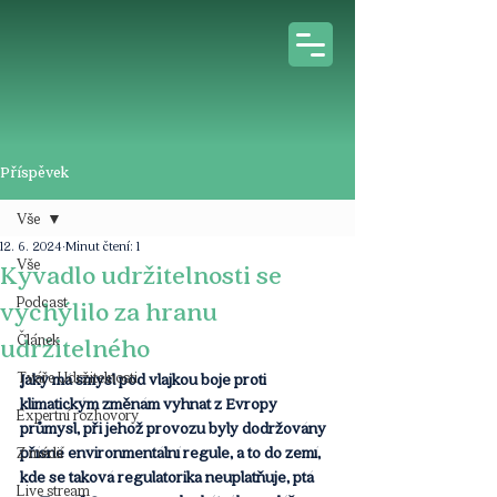
Příspěvek
Vše
12. 6. 2024
Minut čtení: 1
Vše
Kyvadlo udržitelnosti se
Podcast
vychýlilo za hranu
Článek
udržitelného
Tváře Udržitelnosti
Jaký má smysl pod vlajkou boje proti 
klimatickým změnám vyhnat z Evropy 
Expertní rozhovory
průmysl, při jehož provozu byly dodržovány 
přísné environmentální regule, a to do zemí, 
Z médií
kde se taková regulatorika neuplatňuje, ptá 
Live stream