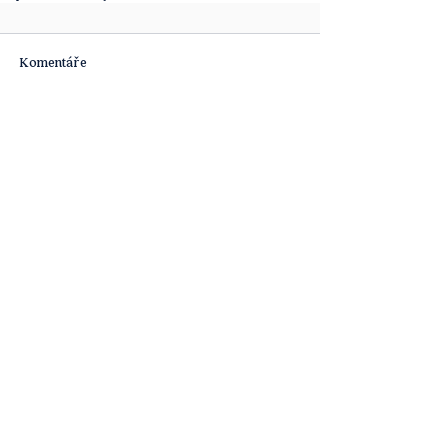
Komentáře
Napsat komentář...
Obsahová platforma [ta] Udržitelnost je
součástí obsahových projektů agentury