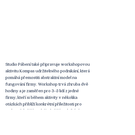
Studio Pábení také připravuje workshopovou 
aktivitu Kompas udržitelného podnikání, která 
pomáhá přemostiti abstraktní model na 
fungování firmy. Workshop trvá zhruba dvě 
hodiny a je zaměřen pro 3-8 lidí z jedné 
firmy, kteří si během aktivity v několika 
otázkách přiblíží konkrétní příležitosti pro 
zodpovědnější a udržitelnější podnikání 
firmy. Hlavním výstupem workshopu je 
vizualizace, která ukazuje, jak si firma 
aktuálně počíná v různých oblastech 