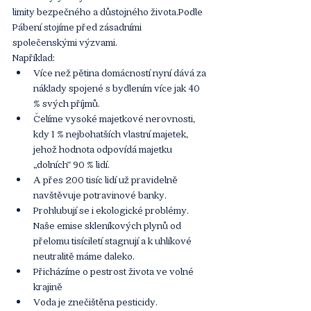
limity bezpečného a důstojného života.Podle 
Pábení stojíme před zásadními 
společenskými výzvami. 
Například: 
Více než pětina domácností nyní dává za 
náklady spojené s bydlením více jak 40 
% svých příjmů.
Čelíme vysoké majetkové nerovnosti, 
kdy 1 % nejbohatších vlastní majetek, 
jehož hodnota odpovídá majetku 
„dolních“ 90 % lidí. 
A přes 200 tisíc lidí už pravidelně 
navštěvuje potravinové banky.
Prohlubují se i ekologické problémy. 
Naše emise skleníkových plynů od 
přelomu tisíciletí stagnují a k uhlíkové 
neutralitě máme daleko. 
Přicházíme o pestrost života ve volné 
krajině
Voda je znečištěna pesticidy.