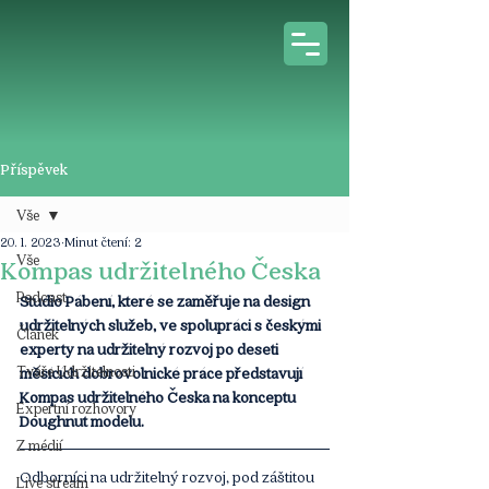
Příspěvek
Vše
20. 1. 2023
Minut čtení: 2
Vše
Kompas udržitelného Česka
Podcast
Studio Pábení, které se zaměřuje na design 
udržitelných služeb, ve spolupráci s českými 
Článek
experty na udržitelný rozvoj po deseti 
Tváře Udržitelnosti
měsících dobrovolnické práce představují 
Kompas udržitelného Česka na konceptu 
Expertní rozhovory
Doughnut modelu.  
Z médií
Odborníci na udržitelný rozvoj, pod záštitou 
Live stream