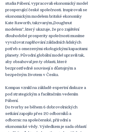
studia Pábení, vypracovali ekonomický model 
prosperující české společnosti. Inspirovali se 
ekonomickým modelem britské ekonomky 
Kate Raworth, takzvaným„Doughnut 
modelem“, který ukazuje, že pro zajištění 
dlouhodobé prosperity společnosti musíme 
vyvažovat naplňování základních lidských 
potřeb s omezenými ekologickými kapacitami 
planety. Původní globální model upravili tak, 
aby obsahoval jen ty oblasti, které 
bezprostředně souvisejí s důstojným a 
bezpečným životem v Česku.
Kompas vznikl na základě expertní diskuze a 
pod strategickým a facilitačním vedením 
Pábení. 
Do tvorby se během 6 dobrovolnických 
setkání zapojilo přes 20 odborníků a 
odbornic na společenské, přírodní a 
ekonomické vědy. Výsledkem je sada oblastí 