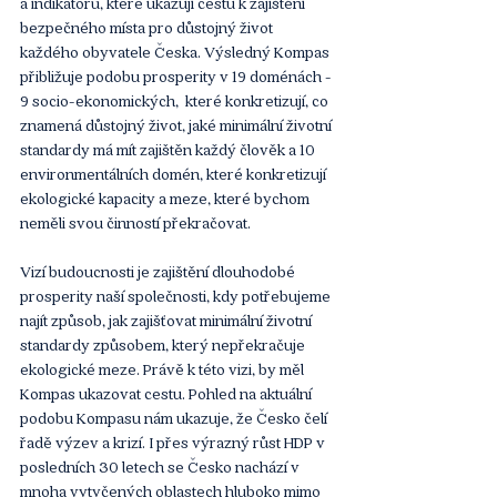
a indikátorů, které ukazují cestu k zajištění 
bezpečného místa pro důstojný život 
každého obyvatele Česka. Výsledný Kompas 
přibližuje podobu prosperity v 19 doménách - 
9 socio-ekonomických,  které konkretizují, co 
znamená důstojný život, jaké minimální životní 
standardy má mít zajištěn každý člověk a 10 
environmentálních domén, které konkretizují 
ekologické kapacity a meze, které bychom 
neměli svou činností překračovat. 
Vizí budoucnosti je zajištění dlouhodobé 
prosperity naší společnosti, kdy potřebujeme 
najít způsob, jak zajišťovat minimální životní 
standardy způsobem, který nepřekračuje 
ekologické meze. Právě k této vizi, by měl 
Kompas ukazovat cestu. Pohled na aktuální 
podobu Kompasu nám ukazuje, že Česko čelí 
řadě výzev a krizí. I přes výrazný růst HDP v 
posledních 30 letech se Česko nachází v 
mnoha vytyčených oblastech hluboko mimo 