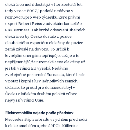
elektráren mohl dostat již v horizontu tří let, 
tedy v roce 2027,“ podotkl nedávno v 
rozhovoru pro web týdeníku Euro právní 
expert Robert Reiss z advokátní kanceláře 
PRK Partners. Tak brzké odstavení uhelných 
elektráren by Česko dostalo z pozice 
dlouholetého exportéra elektřiny do pozice 
země závislé na dovozu. To určitě k 
levnějším energiím nepřispěje, což je o to 
nepříjemnější, že tuzemská cena elektřiny už 
je i tak v rámci EU vysoká. Nedávno 
zveřejněné porovnání Eurostatu, které bralo 
v potaz i kupní sílu v jednotlivých zemích, 
ukázalo, že proud pro domácnosti byl v 
Česku v loňském druhém pololetí vůbec 
nejvyšší v rámci Unie.
Elektromobilita nejede podle představ
Mercedes šlápl na brzdu v rychlém přechodu 
k elektromobilům a jeho šéf Ola Källenius 