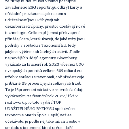
že firmy budou muset v rámci postupně 
zaváděného ESG reportingu odkrýt karty a 
důkladně prozkoumat, jak na tom s 
udržitelností jsou. Přibývají tak 
dekarbonizační plány, prostor dostávají nové 
technologie. Celkem příjemná překvapení 
přinášejí data, která ukazují, do jaké míry jsou 
podniky v souladu s Taxonomií EU, tedy 
jakýmsi výčtem udržitelných aktivit. „Podle 
nejnovějších údajů agentury Bloomberg 
vykázalo za finanční rok 2023 více než 500 
evropských podniků celkem 669 miliard eur 
tržeb v souladu s taxonomií, což představuje 
přibližně 23 procent jejich celkových tržeb. 
To je 16procentní nárůst ve srovnání s údaji 
vykázanými za finanční rok 2022,“ říká v 
rozhovoru pro toto vydání TOP 
UDRŽITELNÉHO BYZNYSU spolutvůrce 
taxonomie Martin Špolc. Lepší, než se 
očekávalo, je podle něj také míra investic v 
souladu s taxonomií, která určuje další 