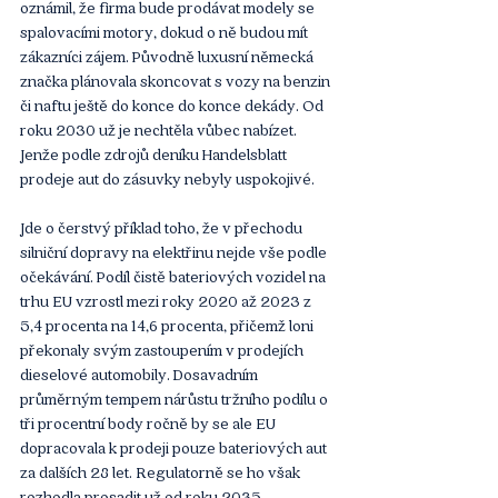
oznámil, že firma bude prodávat modely se 
spalovacími motory, dokud o ně budou mít 
zákazníci zájem. Původně luxusní německá 
značka plánovala skoncovat s vozy na benzin 
či naftu ještě do konce do konce dekády. Od 
roku 2030 už je nechtěla vůbec nabízet. 
Jenže podle zdrojů deníku Handelsblatt 
prodeje aut do zásuvky nebyly uspokojivé.
Jde o čerstvý příklad toho, že v přechodu 
silniční dopravy na elektřinu nejde vše podle 
očekávání. Podíl čistě bateriových vozidel na 
trhu EU vzrostl mezi roky 2020 až 2023 z 
5,4 procenta na 14,6 procenta, přičemž loni 
překonaly svým zastoupením v prodejích 
dieselové automobily. Dosavadním 
průměrným tempem nárůstu tržního podílu o 
tři procentní body ročně by se ale EU 
dopracovala k prodeji pouze bateriových aut 
za dalších 28 let. Regulatorně se ho však 
rozhodla prosadit už od roku 2035.