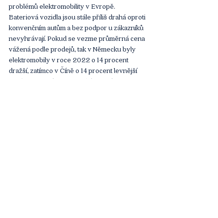
problémů elektromobility v Evropě. 
Bateriová vozidla jsou stále příliš drahá oproti 
konvenčním autům a bez podpor u zákazníků 
nevyhrávají. Pokud se vezme průměrná cena 
vážená podle prodejů, tak v Německu byly 
elektromobily v roce 2022 o 14 procent 
dražší, zatímco v Číně o 14 procent levnější 
než konvenční auta. V nejlidnatější zemi světa 
také jejich tržní podíl loni dosáhl 25 procent.
Dlužno podotknout, že v Evropě také panují 
velké rozdíly v postupu elektromobility na 
různých trzích. Ve Švédsku, Finsku či Dánsku 
měla loni auta čistě na elektřinu více než 
třetinový tržní podíl, zatímco na Slovensku to 
nebyla ani tři procenta. Česko se s 
tříprocentním podílem také řadí na chvost EU.
Hnůj v soukolí agrární transformace
V závěru loňského a počátkem letošního 