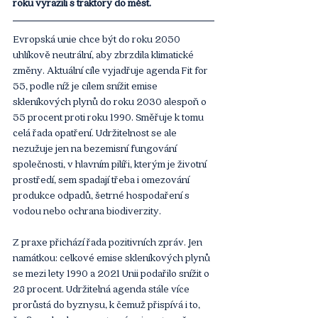
roku vyrazili s traktory do měst.
Evropská unie chce být do roku 2050 
uhlíkově neutrální, aby zbrzdila klimatické 
změny. Aktuální cíle vyjadřuje agenda Fit for 
55, podle níž je cílem snížit emise 
skleníkových plynů do roku 2030 alespoň o 
55 procent proti roku 1990. Směřuje k tomu 
celá řada opatření. Udržitelnost se ale 
nezužuje jen na bezemisní fungování 
společnosti, v hlavním pilíři, kterým je životní 
prostředí, sem spadají třeba i omezování 
produkce odpadů, šetrné hospodaření s 
vodou nebo ochrana biodiverzity.
Z praxe přichází řada pozitivních zpráv. Jen 
namátkou: celkové emise skleníkových plynů 
se mezi lety 1990 a 2021 Unii podařilo snížit o 
28 procent. Udržitelná agenda stále více 
prorůstá do byznysu, k čemuž přispívá i to, 