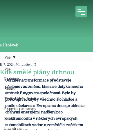
Příspěvek
Vše
11. 7. 2024
Minut čtení: 5
Vše
Kde smělé plány drhnou
Podcast
Udržitelná transformace představuje 
přelomovou změnu, která se dotýká mnoha 
Článek
stránek fungování společnosti. Bylo by 
Tváře Udržitelnosti
překvapivé, kdyby všechno šlo hladce a 
podle očekávání. Evropa má dnes problém s 
Expertní rozhovory
drahými energiemi, nadšení pro 
elektromobilitu v některých evropských 
Z médií
automobilkách vadne a zemědělci začátkem 
Live stream