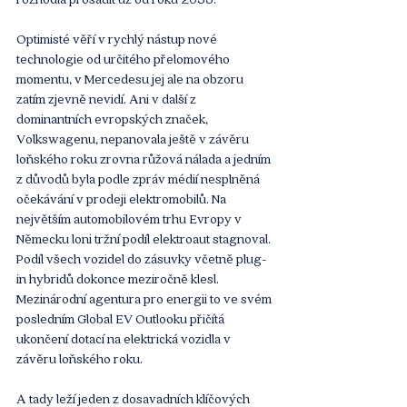
Optimisté věří v rychlý nástup nové 
technologie od určitého přelomového 
momentu, v Mercedesu jej ale na obzoru 
zatím zjevně nevidí. Ani v další z 
dominantních evropských značek, 
Volkswagenu, nepanovala ještě v závěru 
loňského roku zrovna růžová nálada a jedním 
z důvodů byla podle zpráv médií nesplněná 
očekávání v prodeji elektromobilů. Na 
největším automobilovém trhu Evropy v 
Německu loni tržní podíl elektroaut stagnoval. 
Podíl všech vozidel do zásuvky včetně plug-
in hybridů dokonce meziročně klesl. 
Mezinárodní agentura pro energii to ve svém 
posledním Global EV Outlooku přičítá 
ukončení dotací na elektrická vozidla v 
závěru loňského roku.
A tady leží jeden z dosavadních klíčových 