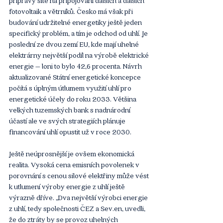
přípravy sítě na připojování dalších a dalších 
fotovoltaik a větrníků. Česko má však při 
budování udržitelné energetiky ještě jeden 
specifický problém, a tím je odchod od uhlí. Je 
poslední ze dvou zemí EU, kde mají uhelné 
elektrárny největší podíl na výrobě elektrické 
energie – loni to bylo 42,6 procenta. Návrh 
aktualizované Státní energetické koncepce 
počítá s úplným útlumem využití uhlí pro 
energetické účely do roku 2033. Většina 
velkých tuzemských bank s nadnárodní 
účastí ale ve svých strategiích plánuje 
financování uhlí opustit už v roce 2030.
Ještě neúprosnější je ovšem ekonomická 
realita. Vysoká cena emisních povolenek v 
porovnání s cenou silové elektřiny může vést 
k utlumení výroby energie z uhlí ještě 
výrazně dříve. „Dva největší výrobci energie 
z uhlí, tedy společnosti ČEZ a Sev.en, uvedli, 
že do ztráty by se provoz uhelných 