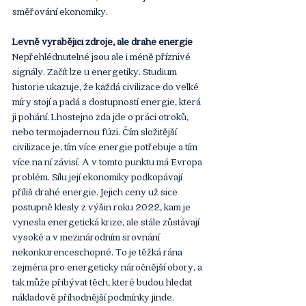
směřování ekonomiky.
Levně vyrábějící zdroje, ale drahé energie
Nepřehlédnutelné jsou ale i méně příznivé 
signály. Začít lze u energetiky. Studium 
historie ukazuje, že každá civilizace do velké 
míry stojí a padá s dostupností energie, která 
ji pohání. Lhostejno zda jde o práci otroků, 
nebo termojadernou fúzi. Čím složitější 
civilizace je, tím více energie potřebuje a tím 
více na ní závisí. A v tomto punktu má Evropa 
problém. Sílu její ekonomiky podkopávají 
příliš drahé energie. Jejich ceny už sice 
postupně klesly z výšin roku 2022, kam je 
vynesla energetická krize, ale stále zůstávají 
vysoké a v mezinárodním srovnání 
nekonkurenceschopné. To je těžká rána 
zejména pro energeticky náročnější obory, a 
tak může přibývat těch, které budou hledat 
nákladově příhodnější podmínky jinde. 