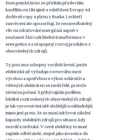
Energetická krize se přičítala především 
konfliktu na Ukrajině a odstřižení Evropy od 
dodávek ropy a plynu z Ruska. Leckteří 
zasvěcení ale upozorňují, že nezanedbatelný 
vliv na zdražování energií má aspoň v 
současné fázi i udržitelná transformace v 
energetice a s ní spojený rozvoj produkce z 
obnovitelných zdrojů.
Ty jsou sice schopny vyrábět levně, jenže 
elektrická síť vyžaduje rovnováhu mezi 
výrobou a spotřebou a výkon solárních a 
větrných elektráren se nedá řídit, protože 
závisí na počasí. S přibývajícím podílem 
lokálně roztroušených obnovitelných zdrojů 
je tak vyrovnávání sítě složitější a nákladnější, 
mimo jiné proto, že se musí udržovat záložní 
kapacity stabilních zdrojů pro situace, kdy 
nesvítí a nefouká. V ceně elektřiny to musí 
zaplatit odběratelé, stejně jako investice do 