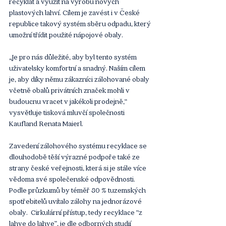
recyklát a využít na výrobu nových 
plastových lahví. Cílem je zavést i v České 
republice takový systém sběru odpadu, který 
umožní třídit použité nápojové obaly.
„Je pro nás důležité, aby byl tento systém 
uživatelsky komfortní a snadný. Naším cílem 
je, aby díky němu zákazníci zálohované obaly 
včetně obalů privátních značek mohli v 
budoucnu vracet v jakékoli prodejně,“ 
vysvětluje tisková mluvčí společnosti 
Kaufland Renata Maierl.
Zavedení zálohového systému recyklace se 
dlouhodobě těší výrazné podpoře také ze 
strany české veřejnosti, která si je stále více 
vědoma své společenské odpovědnosti. 
Podle průzkumů by téměř 80 % tuzemských 
spotřebitelů uvítalo zálohy na jednorázové 
obaly.  Cirkulární přístup, tedy recyklace “z 
lahve do lahve”, je dle odborných studií 