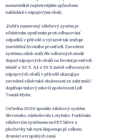
momentálně nejšetrnějším způsobem 
nakládání s nápojovými obaly.
„Dobře nastavený zálohový systém je 
efektivním opatřením proti odhazování 
odpadků v přírodě a výrazně tak snižuje 
znečištění životního prostředí. Zavedení 
systému záloh sníží dle odborných studií 
dopad nápojových obalů na životní prostředí 
téměř o 30 %. Až o 95 % méně odhozených 
nápojových obalů v přírodě ukazují po 
zavedení záloh také zkušenosti ze zahraničí,“ 
doplňuje tiskový mluvčí společnosti Lidl 
Tomáš Myler.
Od ledna 2022 spustilo zálohový systém 
Slovensko, následovalo Lotyšsko. Funkčním 
zálohovým systémem na PET lahve a 
plechovky tak nyní disponuje již celkem 
dvanáct evropských zemí.