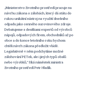
„Ministerstvo životního prostředí pracuje na 
návrhu zákona o zálohách, který dá státu do 
rukou unikátní nástroj na využití dnešního 
odpadu jako cenného surovinového zdroje. 
Debatujeme s desítkami expertů od výrobců 
nápojů, odpadových firem, obchodníků až po 
obce a do konce letošního roku bychom 
chtěli návrh zákona předložit vládě. 
Legislativně v něm podchytíme možné 
zálohování PETek, ale i jiných typů obalů 
nebo výrobků,“ říká náměstek ministra 
životního prostředí Petr Hladík.