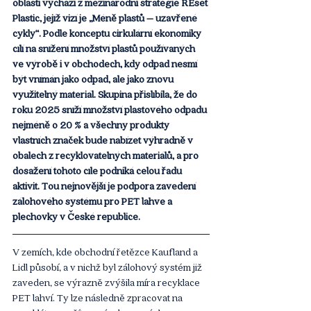
oblasti vychází z mezinárodní strategie REset 
Plastic, jejíž vizí je „Méně plastů – uzavřené 
cykly“. Podle konceptu cirkulární ekonomiky 
cílí na snížení množství plastů používaných 
ve výrobě i v obchodech, kdy odpad nesmí 
být vnímán jako odpad, ale jako znovu 
využitelný materiál. Skupina přislíbila, že do 
roku 2025 sníží množství plastového odpadu 
nejméně o 20 % a všechny produkty 
vlastních značek bude nabízet výhradně v 
obalech z recyklovatelných materiálů, a pro 
dosažení tohoto cíle podniká celou řadu 
aktivit. Tou nejnovější je podpora zavedení 
zálohového systému pro PET lahve a 
plechovky v České republice.
V zemích, kde obchodní řetězce Kaufland a 
Lidl působí, a v nichž byl zálohový systém již 
zaveden, se výrazně zvýšila míra recyklace 
PET lahví. Ty lze následně zpracovat na 