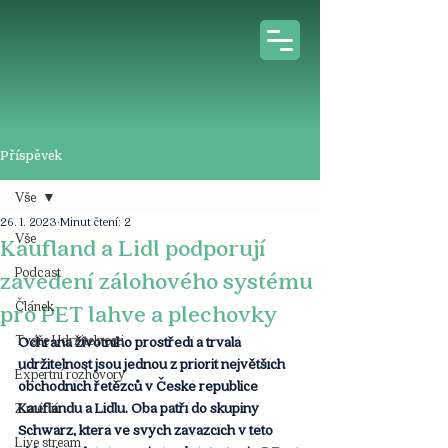
Příspěvek
Vše
26. 1. 2023
Minut čtení: 2
Vše
Kaufland a Lidl podporují
Podcast
zavedení zálohového systému
Článek
pro PET lahve a plechovky
Tváře Udržitelnosti
Ochrana životního prostředí a trvalá 
udržitelnost jsou jednou z priorit největších 
Expertní rozhovory
obchodních řetězců v České republice 
Kauflandu a Lidlu. Oba patří do skupiny 
Z médií
Schwarz, která ve svých závazcích v této 
Live stream