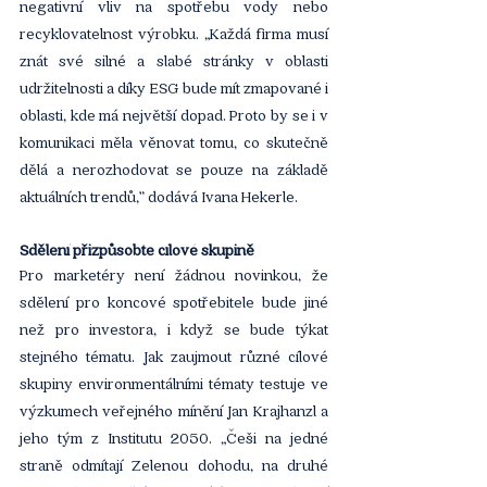
negativní vliv na spotřebu vody nebo 
recyklovatelnost výrobku. „Každá firma musí 
znát své silné a slabé stránky v oblasti 
udržitelnosti a díky ESG bude mít zmapované i 
oblasti, kde má největší dopad. Proto by se i v 
komunikaci měla věnovat tomu, co skutečně 
dělá a nerozhodovat se pouze na základě 
aktuálních trendů,” dodává Ivana Hekerle.
Sdělení přizpůsobte cílové skupině
Pro marketéry není žádnou novinkou, že 
sdělení pro koncové spotřebitele bude jiné 
než pro investora, i když se bude týkat 
stejného tématu. Jak zaujmout různé cílové 
skupiny environmentálními tématy testuje ve 
výzkumech veřejného mínění Jan Krajhanzl a 
jeho tým z Institutu 2050. „Češi na jedné 
straně odmítají Zelenou dohodu, na druhé 