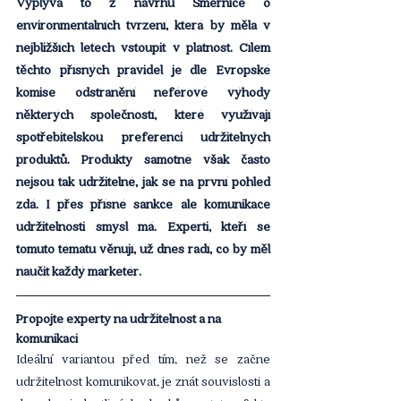
Vyplývá to z návrhu Směrnice o 
environmentálních tvrzení, která by měla v 
nejbližších letech vstoupit v platnost. Cílem 
těchto přísných pravidel je dle Evropské 
komise odstranění neférové výhody 
některých společností, které využívají 
spotřebitelskou preferenci udržitelných 
produktů. Produkty samotné však často 
nejsou tak udržitelné, jak se na první pohled 
zdá. I přes přísné sankce ale komunikace 
udržitelnosti smysl má. Experti, kteří se 
tomuto tématu věnují, už dnes radí, co by měl 
naučit každý marketér.
Propojte experty na udržitelnost a na 
komunikaci
Ideální variantou před tím, než se začne 
udržitelnost komunikovat, je znát souvislosti a 