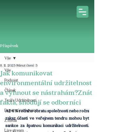
Příspěvek
Vše
8. 11. 2023
Minut čtení: 3
Vše
Jak komunikovat
Podcast
environmentální udržitelnost
Článek
a vyhnout se nástrahám?Znát
Tváře Udržitelnosti
fakta, shodují se odborníci
Expertní rozhovory
Až 4 % ročního obratu společnosti nebo roční 
zákaz účasti ve veřejném tendru mohou být 
Z médií
sankce za špatnou komunikaci udržitelnosti. 
Live stream