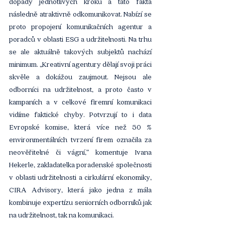
dopady jednotlivých kroků a tato fakta 
následně atraktivně odkomunikovat. Nabízí se 
proto propojení komunikačních agentur a 
poradců v oblasti ESG a udržitelnosti. Na trhu 
se ale aktuálně takových subjektů nachází 
minimum. „Kreativní agentury dělají svoji práci 
skvěle a dokážou zaujmout. Nejsou ale 
odborníci na udržitelnost, a proto často v 
kampaních a v celkové firemní komunikaci 
vidíme faktické chyby. Potvrzují to i data 
Evropské komise, která více než 50 % 
environmentálních tvrzení firem označila za 
neověřitelné či vágní,” komentuje Ivana 
Hekerle, zakladatelka poradenské společnosti 
v oblasti udržitelnosti a cirkulární ekonomiky, 
CIRA Advisory, která jako jedna z mála 
kombinuje expertízu seniorních odborníků jak 
na udržitelnost, tak na komunikaci.