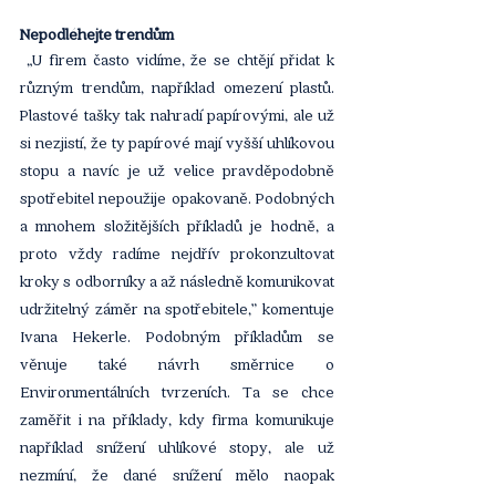
Nepodléhejte trendům
 „U firem často vidíme, že se chtějí přidat k 
různým trendům, například omezení plastů. 
Plastové tašky tak nahradí papírovými, ale už 
si nezjistí, že ty papírové mají vyšší uhlíkovou 
stopu a navíc je už velice pravděpodobně 
spotřebitel nepoužije opakovaně. Podobných 
a mnohem složitějších příkladů je hodně, a 
proto vždy radíme nejdřív prokonzultovat 
kroky s odborníky a až následně komunikovat 
udržitelný záměr na spotřebitele,” komentuje 
Ivana Hekerle. Podobným příkladům se 
věnuje také návrh směrnice o 
Environmentálních tvrzeních. Ta se chce 
zaměřit i na příklady, kdy firma komunikuje 
například snížení uhlíkové stopy, ale už 
nezmíní, že dané snížení mělo naopak 