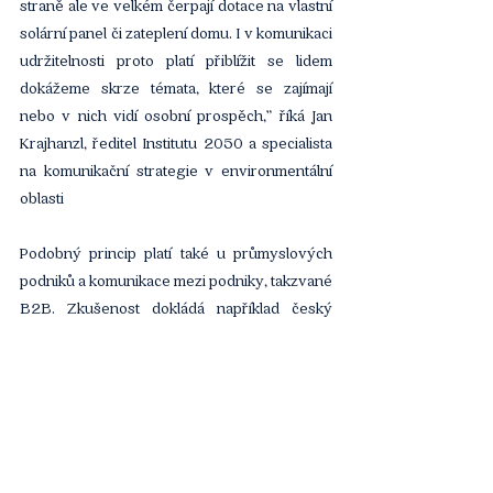
straně ale ve velkém čerpají dotace na vlastní 
solární panel či zateplení domu. I v komunikaci 
udržitelnosti proto platí přiblížit se lidem 
dokážeme skrze témata, které se zajímají 
nebo v nich vidí osobní prospěch,” říká Jan 
Krajhanzl, ředitel Institutu 2050 a specialista 
na komunikační strategie v environmentální 
oblasti
Podobný princip platí také u průmyslových 
podniků a komunikace mezi podniky, takzvané 
B2B. Zkušenost dokládá například český 
výrobce kapalin pro automotive a provoz 
budov. „Už 6 let recyklujeme použité 
průmyslové kapaliny a vyrábíme z nich zcela 
nové produkty. Výrazně tak šetříme přírodu, 
protože materiály, které se běžně spalují 
nebo jinak náročně likvidují, my 