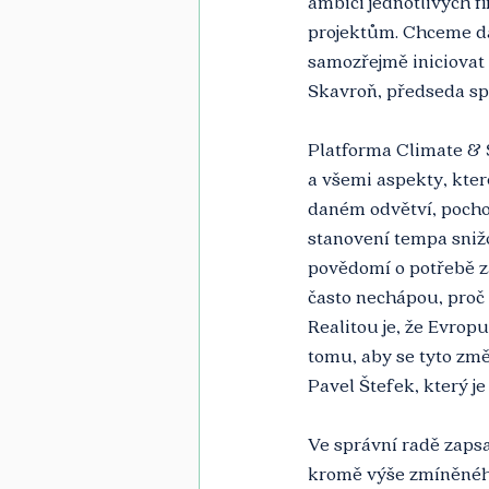
ambici jednotlivých fi
projektům. Chceme dát
samozřejmě iniciovat
Skavroň, předseda sp
Platforma Climate &
a všemi aspekty, kter
daném odvětví, pocho
stanovení tempa snižo
povědomí o potřebě zá
často nechápou, proč s
Realitou je, že Evro
tomu, aby se tyto změ
Pavel Štefek, který 
Ve správní radě zaps
kromě výše zmíněného