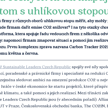
tom s uhlíkovou stopo
irmy z různých oborů uhlíkovou stopu měřit, aby mohly př
ude firmám dařit emise CO2 snižovat? I na tyto otázky chce
tforma, která spojuje řadu vedoucích firem z několika odv
ný: napomoci firmám zmapovat situaci a pomoci jim realizo
ozu. První komplexní zpráva nazvaná Carbon Tracker 202
lomu května a června.
& Sustainable Leaders Czech Republic
 spojily své síly spo
cí, poradenské a právnické firmy i specialisté na redukci
e zejména sledovat ambici na omezení produkce CO2 u nejvě
 hráče v české ekonomice ke startu projektů, které přispíva
ě klimatu, a také pomoci s jejich realizací. Mezi třinácti za
 Leaders Czech Republic jsou (v abecedním pořadí): Allian
VUT v Praze, Československá obchodní banka, The CO2IN,