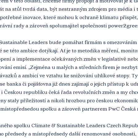
rem v této oblasti, chceme firmy propojit a motivovat je k 
 na stůl tvrdá data, být nestranným zdrojem pro média i t
 potřebné inovace, které mohou k ochraně klimatu přispět,
rávní rady a zároveň spolumajitel společnosti power2gree
 Sustainable Leaders bude pomáhat firmám s omezováním
é se této ambice dotýkají. Ať je to metodika měření, monit
pení a implementace očekávaných změn v legislativě nebo 
vání emisí. „Zejména u malých a středních firem je nezbyt
vazků a ambicí ve vztahu ke snižování uhlíkové stopy. Tyt
e banka či pojišťovna již dnes zajímají o jejich přístup k udr
pu i Českou republiku čeká řada revolučních změn a my chc
ny staly příležitostí a nikoli hrozbou pro českou ekonomiku
je místopředsedou spolku a zároveň partnerem PwC Česká 
aného spolku Climate & Sustainable Leaders Czech Republi
 předsedy a místopředsedy další renomované osobnosti, k