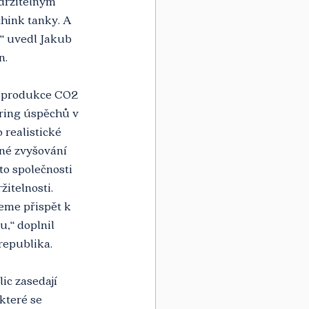
udržitelným 
hink tanky. A 
“ uvedl Jakub 
n.
 produkce CO2 
oring úspěchů v 
realistické 
né zvyšování 
o společnosti 
žitelnosti. 
eme přispět k 
,“ doplnil 
republika.
c zasedají 
teré se 