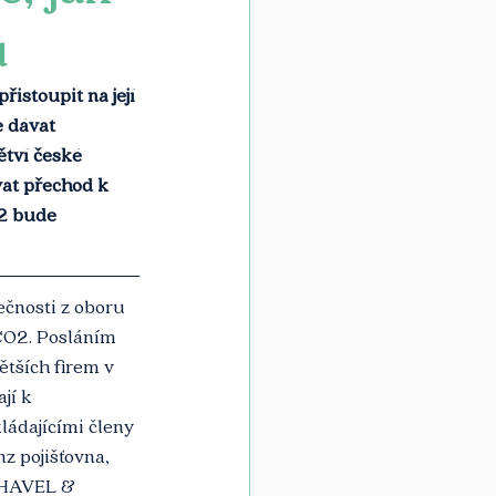
u
istoupit na její 
 dávat 
ětví české 
vat přechod k 
2 bude 
lečnosti z oboru 
 CO2. Posláním 
tších firem v 
jí k 
kládajícími členy 
z pojišťovna, 
 HAVEL & 