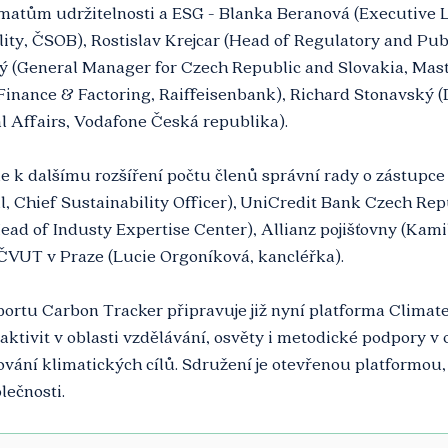
matům udržitelnosti a ESG - Blanka Beranová (Executive 
ity, ČSOB), Rostislav Krejcar (Head of Regulatory and Publ
ý (General Manager for Czech Republic and Slovakia, Maste
Finance & Factoring, Raiffeisenbank), Richard Stonavský (D
 Affairs, Vodafone Česká republika). 
e k dalšímu rozšíření počtu členů správní rady o zástupce
l, Chief Sustainability Officer), UniCredit Bank Czech Rep
Head of Industy Expertise Center), Allianz pojišťovny (Kam
 ČVUT v Praze (Lucie Orgoníková, kancléřka).
rtu Carbon Tracker připravuje již nyní platforma Climate
aktivit v oblasti vzdělávání, osvěty i metodické podpory v o
ování klimatických cílů. Sdružení je otevřenou platformou, j
lečnosti.