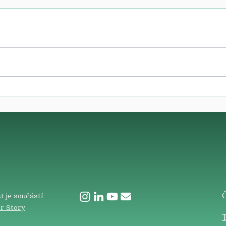
​
t je součástí
r Story
T