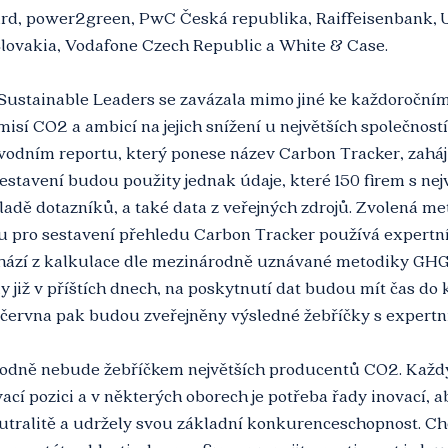
d, power2green, PwC Česká republika, Raiffeisenbank, U
lovakia, Vodafone Czech Republic a White & Case.
Sustainable Leaders se zavázala mimo jiné ke každoročním
sí CO2 a ambicí na jejich snížení u největších společností
vodním reportu, který ponese název Carbon Tracker, zaháji
sestavení budou použity jednak údaje, které 150 firem s ne
adě dotazníků, a také data z veřejných zdrojů. Zvolená me
ou pro sestavení přehledu Carbon Tracker používá expert
hází z kalkulace dle mezinárodně uznávané metodiky GHG 
y již v příštích dnech, na poskytnutí dat budou mít čas do 
 června pak budou zveřejněny výsledné žebříčky s exper
odně nebude žebříčkem největších producentů CO2. Každý
vací pozici a v některých oborech je potřeba řady inovací, a
eutralitě a udržely svou základní konkurenceschopnost. C