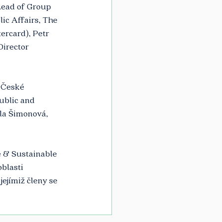
Lead of Group 
ic Affairs, The 
rcard), Petr 
irector 
 České 
ublic and 
ila Šimonová, 
 & Sustainable 
blasti 
ejímiž členy se 