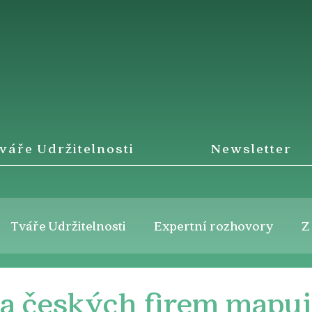
váře Udržitelnosti
Newsletter
Tváře Udržitelnosti
Expertní rozhovory
Z
va českých firem mapuj