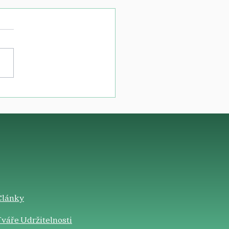
Články
váře Udržitelnosti