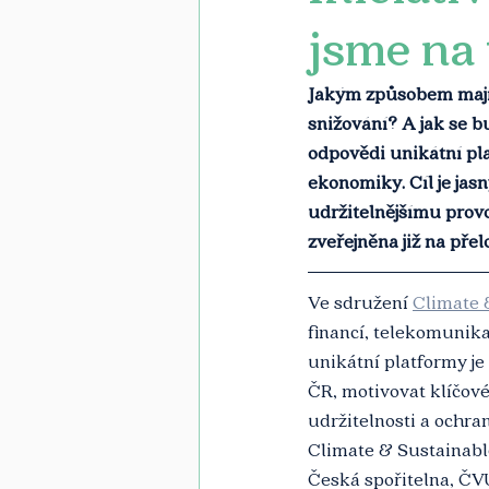
jsme na 
Jakým způsobem mají f
snižování? A jak se b
odpovědi unikátní pla
ekonomiky. Cíl je jas
udržitelnějšímu prov
zveřejněna již na pře
Ve sdružení 
Climate 
financí, telekomunika
unikátní platformy j
ČR, motivovat klíčové
udržitelnosti a ochran
Climate & Sustainable
Česká spořitelna, Č