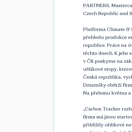
PARTNERS, Mastercar
Czech Republic and S
Platforma Climate & 
přehledu produkce emi
republice. Práce na ú
těchto dnech. K jeho 
v ČR poskytne na zákl
uhlíkové stopy, kter
Česká republika, vyc
Dotazníky obdrží firm
Na přelomu května a
„Carbon Tracker rozh
firma má jinou starto
přiblížily uhlíkové n