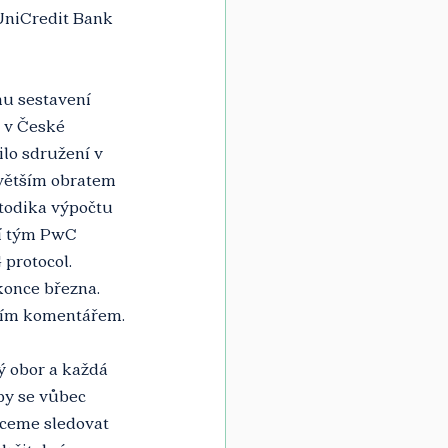
niCredit Bank 
u sestavení 
 v České 
lo sdružení v 
jvětším obratem 
todika výpočtu 
ní tým PwC 
protocol. 
konce března. 
tním komentářem.
 obor a každá 
by se vůbec 
hceme sledovat 