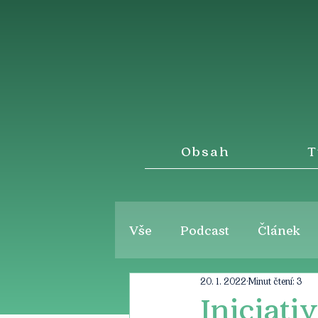
Obsah
T
Vše
Podcast
Článek
20. 1. 2022
Minut čtení: 3
Iniciati