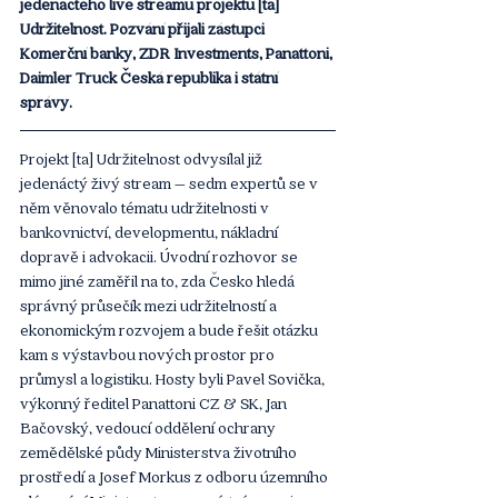
jedenáctého live streamu projektu [ta] 
Udržitelnost. Pozvání přijali zástupci 
Komerční banky, ZDR Investments, Panattoni, 
Daimler Truck Česká republika i státní 
správy. 
Projekt [ta] Udržitelnost odvysílal již 
jedenáctý živý stream – sedm expertů se v 
něm věnovalo tématu udržitelnosti v 
bankovnictví, developmentu, nákladní 
dopravě i advokacii. Úvodní rozhovor se 
mimo jiné zaměřil na to, zda Česko hledá 
správný průsečík mezi udržitelností a 
ekonomickým rozvojem a bude řešit otázku 
kam s výstavbou nových prostor pro 
průmysl a logistiku. Hosty byli Pavel Sovička, 
výkonný ředitel Panattoni CZ & SK, Jan 
Bačovský, vedoucí oddělení ochrany 
zemědělské půdy
 Ministerstva životního 
prostředí a 
Josef Morkus z odboru územního 