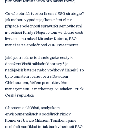
plánování Ministerstva pro místní rozvoj. 
Co vše obnáší tvorba firemní ESG strategie? 
Jak mohou vypadat její konkrétní cíle v 
případě společnosti spravující nemovitostní 
investiční fondy? Nejen o tom ve druhé části 
livestreamu mluvil Miroslav Kobera, ESG 
manažer ze společnosti ZDR Investments.
Jaké jsou reálné technologické cesty k 
dosažení čistší nákladní dopravy? Je 
nadějnější baterie nebo vodíkový článek? To 
bylo tématem rozhovoru s Davidem 
Chlebounem, šéfem produktového 
managementu a marketingu v Daimler Truck 
Česká republika. 
S hostem další části, analytikem 
environmentálních a sociálních rizik v 
Komerční bance Milanem Tomíkem, jsme 
probírali například to, jak banky hodnotí ESG 