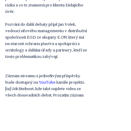
rizika a co to znamená pro klienta žádajícího 
úvěr. 
Pozvání do další debaty přijal Jan Volek, 
vedoucí síťového managementu v distribuční 
společnosti EG.D ze skupiny E.ON, který má 
na starosti ochranu ptactva a spolupráci s 
ornitology a dalšími úřady a partnery, kteří se 
touto problematikou zabývají. 
Záznam streamu s jednotlivými příspěvky 
bude dostupný na 
YouTube
 kanále projektu 
[ta] Udržitelnost, kde také najdete videa ze 
všech dosavadních debat. Prozatím záznam 
celé debaty naleznete 
zde
. 
Článek
Komentáře