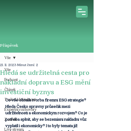
Příspěvek
Vše
21. 11. 2023
Minut čtení: 2
Vše
Hledá se udržitelná cesta pro
Podcast
nákladní dopravu a ESG mění
Článek
investiční byznys
Tváře Udržitelnosti
Co vše obnáší tvorba firemní ESG strategie? 
Hledá Česko správný průsečík mezi 
Expertní rozhovory
udržitelností a ekonomickým rozvojem? Co je 
potřeba splnit, aby se bezemisní nákladní vůz 
Z médií
vyplatil i ekonomicky? I to byly témata již 
Live stream