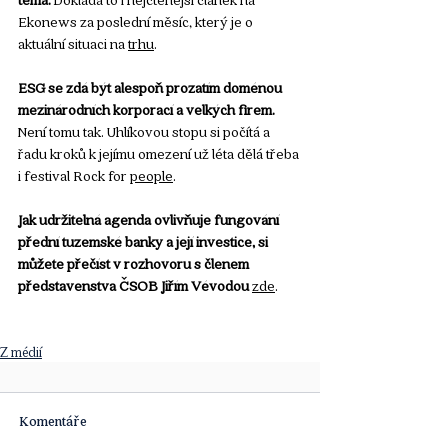
Ekonews za poslední měsíc, který je o 
aktuální situaci na 
trhu
.
ESG se zdá být alespoň prozatím doménou 
mezinárodních korporací a velkých firem.
Není tomu tak. Uhlíkovou stopu si počítá a 
řadu kroků k jejímu omezení už léta dělá třeba 
i festival Rock for 
people
.
Jak udržitelná agenda ovlivňuje fungování 
přední tuzemské banky a její investice, si 
můžete přečíst v rozhovoru s členem 
představenstva ČSOB Jiřím Vévodou
zde
. 
Z médií
Komentáře