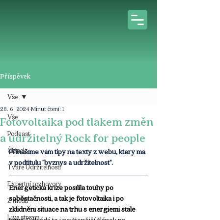
Příspěvek
Vše
28. 6. 2024
Minut čtení: 1
Vše
Fotovoltaika pod tlakem změn
Podcast
a udržitelný Rock for people
Článek
Přinášíme vám tipy na texty z webu, který má 
v podtitulu "byznys a udržitelnost".
Tváře Udržitelnosti
Expertní rozhovory
Energetická krize posílila touhy po 
soběstačnosti, a tak je fotovoltaika i po 
Z médií
zklidnění situace na trhu s energiemi stále 
Live stream
téma.
 Dokládá to i nejčtenější článek na 