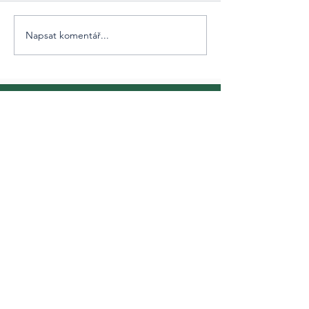
Napsat komentář...
Obsahová platforma [ta] Udržitelnost je
součástí obsahových projektů agentury
Cover Story
​Články
Tváře Udržitelnosti