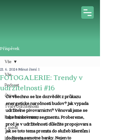
Příspěvek
Vše
21. 6. 2024
Minut čtení: 1
Vše
FOTOGALERIE: Trendy v
Podcast
udržitelnosti #16
Článek
Co všechno se lze dozvědět z průkazu 
energetické náročnosti budov? Jak vypadá 
Tváře Udržitelnosti
udržitelné pivovarnictví? Věnovali jsme se 
Expertní rozhovory
také bankovnímu segmentu. Probereme, 
proč je v udržitelnosti důležité propojování a 
Z médií
jak se toto téma promítá do služeb klientům i 
do života samotné banky. Nejen to 
Live stream