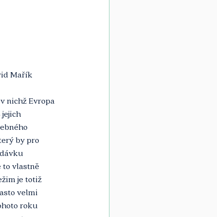
id Mařík
v nichž Evropa 
jejich 
řebného 
terý by pro 
 dávku 
 to vlastně 
im je totiž 
asto velmi 
ohoto roku 