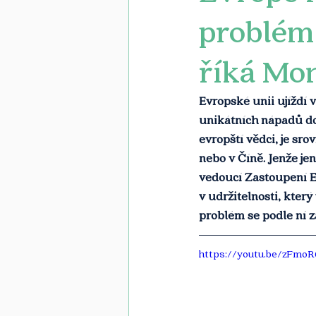
problém 
říká Mo
Evropské unii ujíždí 
unikátních nápadů do
evropští vědci, je sro
nebo v Číně. Jenže je
vedoucí Zastoupení 
v udržitelnosti, který
problém se podle ní
https://youtu.be/zFm