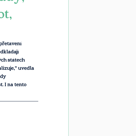
ot,
přetavení 
dkládají 
ých státech 
lizuje,“ uvedla 
dy 
. I na tento 