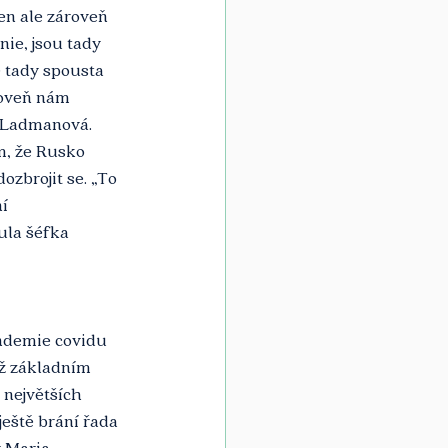
en ale zároveň 
ie, jsou tady 
 tady spousta 
roveň nám 
a Ladmanová. 
m, že Rusko 
ozbrojit se. „To 
í 
ula šéfka 
ndemie covidu 
mž základním 
největších 
eště brání řada 
 Maria 