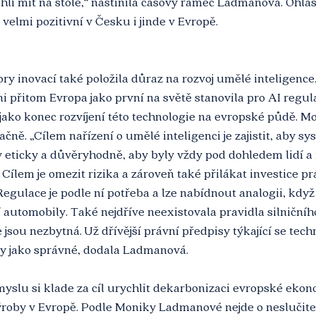
i mít na stole,“ nastínila časový rámec Ladmanová. Ohlas
velmi pozitivní v Česku i jinde v Evropě.
y inovací také položila důraz na rozvoj umělé inteligence,
přitom Evropa jako první na světě stanovila pro AI regula
jako konec rozvíjení této technologie na evropské půdě. M
čně. „Cílem nařízení o umělé inteligenci je zajistit, aby s
 eticky a důvěryhodně, aby byly vždy pod dohledem lidí a n
Cílem je omezit rizika a zároveň také přilákat investice p
Regulace je podle ní potřeba a lze nabídnout analogii, když
 automobily. Také nejdříve neexistovala pravidla silničníh
 jsou nezbytná. Už dřívější právní předpisy týkající se techn
ly jako správné, dodala Ladmanová.
yslu si klade za cíl urychlit dekarbonizaci evropské ekon
ýroby v Evropě. Podle Moniky Ladmanové nejde o neslučitel