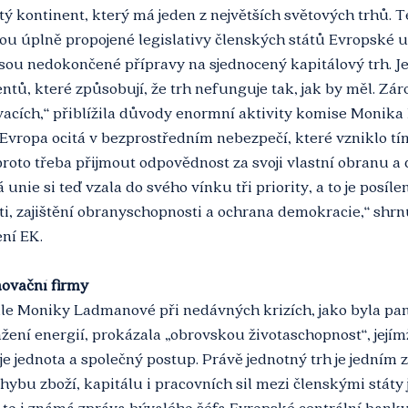
tý kontinent, který má jeden z největších světových trhů. T
jsou úplně propojené legislativy členských států Evropské un
jsou nedokončené přípravy na sjednocený kapitálový trh. Je
ntů, které způsobují, že trh nefunguje tak, jak by měl. Zá
ovacích,“ přiblížila důvody enormní aktivity komise Monik
Evropa ocitá v bezprostředním nebezpečí, které vzniklo tí
roto třeba přijmout odpovědnost za svoji vlastní obranu a d
nie si teď vzala do svého vínku tři priority, a to je posílen
, zajištění obranyschopnosti a ochrana demokracie,“ shrn
ní EK. 
novační firmy
le Moniky Ladmanové při nedávných krizích, jako byla pa
ení energií, prokázala „obrovskou životaschopnost“, její
jednota a společný postup. Právě jednotný trh je jedním z 
ybu zboží, kapitálu i pracovních sil mezi členskými státy j
 to i známá zpráva bývalého šéfa Evropské centrální banky