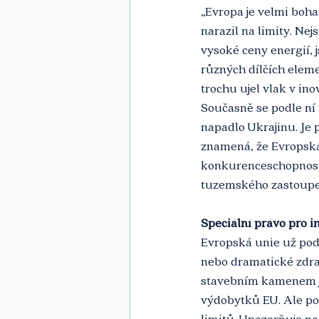
„Evropa je velmi boha
narazil na limity. Ne
vysoké ceny energií, 
různých dílčích eleme
trochu ujel vlak v in
Současně se podle ní 
napadlo Ukrajinu. Je p
znamená, že Evropská u
konkurenceschopnosti
tuzemského zastoupe
Speciální právo pro i
Evropská unie už pod
nebo dramatické zdraž
stavebním kamenem je 
výdobytků EU. Ale poh
limitů. Upozorňuje na