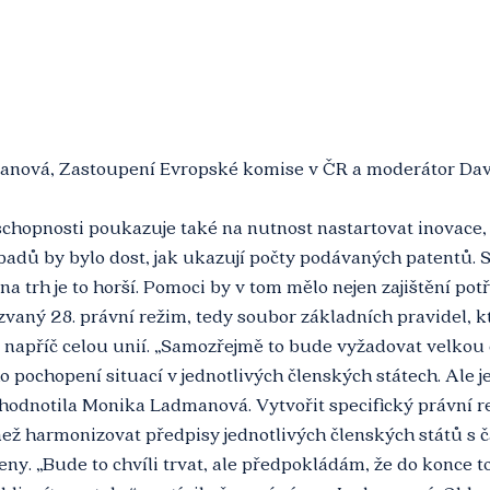
nová, Zastoupení Evropské komise v ČR a moderátor Dav
opnosti poukazuje také na nutnost nastartovat inovace, 
adů by bylo dost, jak ukazují počty podávaných patentů. S 
trh je to horší. Pomoci by v tom mělo nejen zajištění pot
kzvaný 28. právní režim, tedy soubor základních pravidel, k
il napříč celou unií. „Samozřejmě to bude vyžadovat velkou
 pochopení situací v jednotlivých členských státech. Ale je
hodnotila Monika Ladmanová. Vytvořit specifický právní rež
ž harmonizovat předpisy jednotlivých členských států s č
řeny. „Bude to chvíli trvat, ale předpokládám, že do konce t