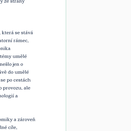
y ze strany 
 která se stává 
torní rámec, 
onika 
ystémy umělé 
ešlo jen o 
rávě do umělé 
 se po cestách 
o provozu, ale 
ologií a 
omiky a zároveň 
né cíle, 