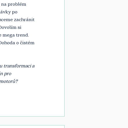
é na problém 
távky po 
hceme zachránit 
Dovolím si 
e mega trend. 
 Dohoda o čistém 
u transformaci a 
n pro 
 motorů? 