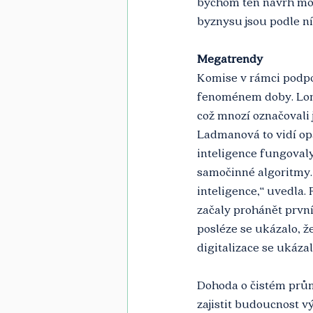
bychom ten návrh mohl
byznysu jsou podle ní 
Megatrendy
Komise v rámci podpor
fenoménem doby. Loni 
což mnozí označovali 
Ladmanová to vidí opa
inteligence fungovaly
samočinné algoritmy. 
inteligence,“ uvedla. 
začaly prohánět první
posléze se ukázalo, že
digitalizace se ukáza
Dohoda o čistém prům
zajistit budoucnost v