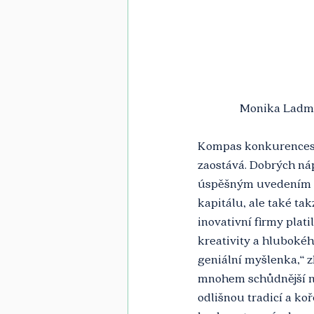
Monika Ladma
Kompas konkurencesch
zaostává. Dobrých náp
úspěšným uvedením na 
kapitálu, ale také ta
inovativní firmy plat
kreativity a hlubokého
geniální myšlenka,“ z
mnohem schůdnější ne
odlišnou tradicí a ko