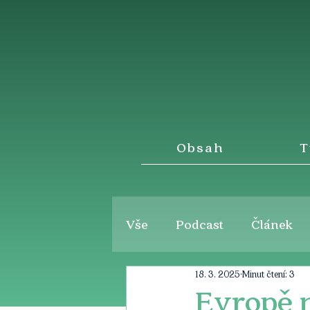
Obsah
T
Vše
Podcast
Článek
18. 3. 2025
Minut čtení: 3
Evropě 