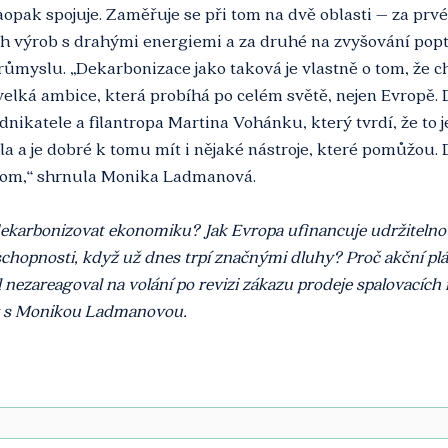
naopak spojuje. Zaměřuje se při tom na dvě oblasti – za prv
h výrob s drahými energiemi a za druhé na zvyšování pop
ůmyslu. „Dekarbonizace jako taková je vlastně o tom, že c
 velká ambice, která probíhá po celém světě, nejen Evropě. 
dnikatele a filantropa Martina Vohánku, který tvrdí, že to j
la a je dobré k tomu mít i nějaké nástroje, které pomůžou.
tom,“ shrnula Monika Ladmanová.
 dekarbonizovat ekonomiku? Jak Evropa ufinancuje udržitelno
chopnosti, když už dnes trpí značnými dluhy? Proč akční plá
nezareagoval na volání po revizi zákazu prodeje spalovacích
or s Monikou Ladmanovou.