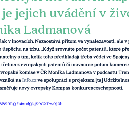
je jejich uvádění v živ
nika Ladmanová
vlak v inovacích. Nezaostává přitom ve vynalézavosti, ale v 
 úspěchu na trhu. „Když srovnáte počet patentů, které pře
vnatelný s tím, kolik toho předkládají třeba vědci ve Spojen
n třetina z evropských patentů či inovací se potom komercia
Evropské komise v ČR Monika Ladmanová v podcastu Tren
 vzniká na 
Info.cz
 ve spolupráci s projektem [ta] Udržitelnost
 zaměřuje nový evropský Kompas konkurenceschopnosti.
oR6B99RQ?si=talQkjS9CXPw0J0b