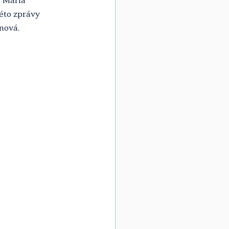
éto zprávy 
nová.