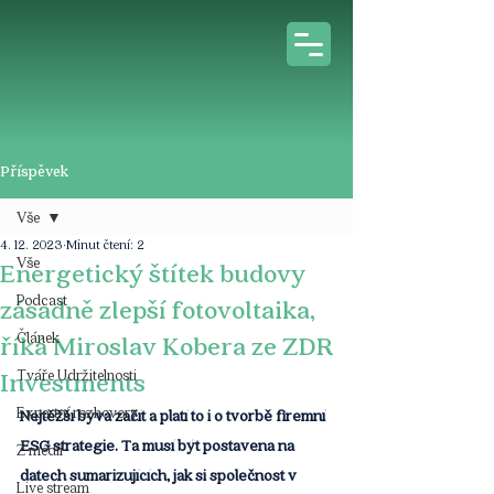
Příspěvek
Vše
4. 12. 2023
Minut čtení: 2
Vše
Energetický štítek budovy
Podcast
zásadně zlepší fotovoltaika,
Článek
říká Miroslav Kobera ze ZDR
Tváře Udržitelnosti
Investments
Expertní rozhovory
Nejtěžší bývá začít a platí to i o tvorbě firemní 
ESG strategie. Ta musí být postavena na 
Z médií
datech sumarizujících, jak si společnost v 
Live stream