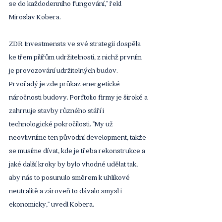
se do každodenního fungování," řekl 
Miroslav Kobera.
ZDR Investmensts ve své strategii dospěla 
ke třem pilířům udržitelnosti, z nichž prvním 
je provozování udržitelných budov. 
Prvořadý je zde průkaz energetické 
náročnosti budovy. Porftolio firmy je široké a 
zahrnuje stavby různého stáří i 
technologické pokročilosti. "My už 
neovlivníme ten původní development, takže 
se musíme dívat, kde je třeba rekonstrukce a 
jaké další kroky by bylo vhodné udělat tak, 
aby nás to posunulo směrem k uhlíkové 
neutralitě a zároveň to dávalo smysl i 
ekonomicky," uvedl Kobera.