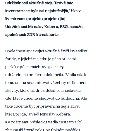
udržitelnosti aktuálně stojí. "Právě tato 
inventarizace byla asi nejobtížnější," říká v 
livestreamu projektu projektu [ta] 
Udržitelnost Miroslav Kobera, ESG manažer 
společnosti ZDR Investments. 
Společnost spravující aktuálně čtyři investiční 
fondy, v jejichž majetku je přes 60 retail 
parků v pěti zemích, svoji strategii 
udržitelnosti nedávno dokončila. "Vedla nás k 
tomu snaha sesumírovat všechny nefinanční 
aktivity, které už dnes děláme, a nastavit si 
cíle, které chceme sledovat do budoucna. Ale 
také chceme být připraveni na legislativu, 
která přijde," uvedl Miroslav Kobera.
Ke zdárnému výsledku vedla cesta trvající 
zhruba tři čtvrtě roku. Na úplném počátku 