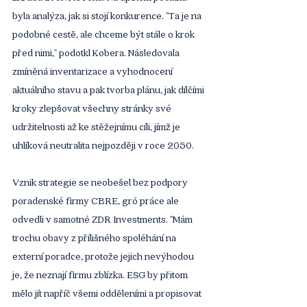
byla analýza, jak si stojí konkurence. "Ta je na 
podobné cestě, ale chceme být stále o krok 
před nimi," podotkl Kobera. Následovala 
zmíněná inventarizace a vyhodnocení 
aktuálního stavu a pak tvorba plánu, jak dílčími 
kroky zlepšovat všechny stránky své 
udržitelnosti až ke stěžejnímu cíli, jímž je 
uhlíková neutralita nejpozději v roce 2050.
Vznik strategie se neobešel bez podpory 
poradenské firmy CBRE, gró práce ale 
odvedli v samotné ZDR Investments. "Mám 
trochu obavy z přílišného spoléhání na 
externí poradce, protože jejich nevýhodou 
je, že neznají firmu zblízka. ESG by přitom 
mělo jít napříč všemi odděleními a propisovat 