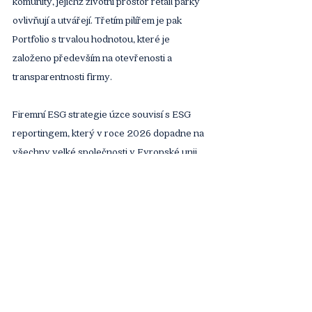
komunity, jejichž životní prostor retail parky 
ovlivňují a utvářejí. Třetím pilířem je pak 
Portfolio s trvalou hodnotou, které je 
založeno především na otevřenosti a 
transparentnosti firmy. 
Firemní ESG strategie úzce souvisí s ESG 
reportingem, který v roce 2026 dopadne na 
všechny velké společnosti v Evropské unii. 
"My ho chceme připravit už za rok 2023, 
takže zhruba za půl roku by měl být na světě," 
řekl Miroslav Kobera. Velkou část cesty k 
tomuto cíli už přitom firma urazila při přípravě 
své strategie udržitelnosti.
Co všechno dnes zvládne software pro sběr 
ESG dat? Lze se současnými technologiemi 