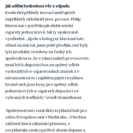
Jak udělat hodnotnou věc z odpadu
Konkrétní příklady inovací směřujících 
například k cirkularitě jsou  po ruce. Philip 
Morris má v portfoliu jak elektronické 
cigarety jednorázové, tak ty opakovaně 
využitelné. „Spolu s kolegyní, která má tuto 
oblast na starost, jsme ještě předtím, než byly 
tyto produkty uvedeny na český trh, 
apelovali na to, že v rámci našich provozoven 
musí být k dispozici box na zpětný odběr 
vysloužilých e-cigaret našich značek a v 
návaznosti na to i zajištěna jejich recyklace. 
Kromě nich jsou boxy pro zpětný odběr 
jednorázových e-cigaret k dispozici i ve 
vybraných trafikách,“ uvedl Grametbauer.
 Společnost má i centrální recyklační hub pro 
celou Evropskou unii v Maďarsku. „Všechna 
zařízení, která zákazníci přinesou, v 
recyklačním centru pečlivě zkontrolujeme a 