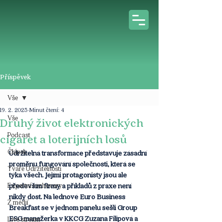
Příspěvek
Vše
19. 2. 2025
Minut čtení: 4
Vše
Druhý život elektronických
Podcast
cigaret a loterijních losů
Článek
Udržitelná transformace představuje zásadní 
proměnu fungování společnosti, která se 
Tváře Udržitelnosti
týká všech. Jejími protagonisty jsou ale 
Expertní rozhovory
především firmy a příkladů z praxe není 
nikdy dost. Na lednové Euro Business 
Z médií
Breakfast se v jednom panelu sešli Group 
ESG manažerka v KKCG Zuzana Filipová a 
Live stream