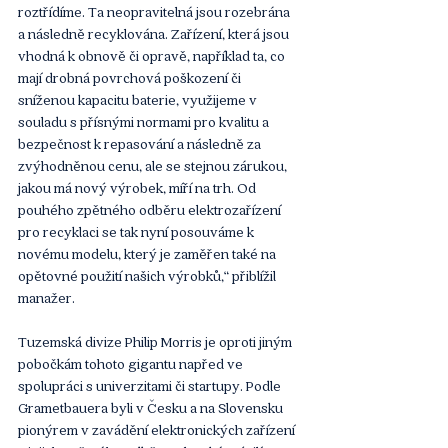
roztřídíme. Ta neopravitelná jsou rozebrána 
a následně recyklována. Zařízení, která jsou 
vhodná k obnově či opravě, například ta, co 
mají drobná povrchová poškození či 
sníženou kapacitu baterie, využijeme v 
souladu s přísnými normami pro kvalitu a 
bezpečnost k repasování a následně za 
zvýhodněnou cenu, ale se stejnou zárukou, 
jakou má nový výrobek, míří na trh. Od 
pouhého zpětného odběru elektrozařízení 
pro recyklaci se tak nyní posouváme k 
novému modelu, který je zaměřen také na 
opětovné použití našich výrobků,“ přiblížil 
manažer.
Tuzemská divize Philip Morris je oproti jiným 
pobočkám tohoto gigantu napřed ve 
spolupráci s univerzitami či startupy. Podle 
Grametbauera byli v Česku a na Slovensku 
pionýrem v zavádění elektronických zařízení 