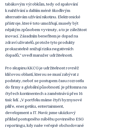
tabákovým výrobkům, tedy od spalování 
k nahřívání a dalším méně škodlivým 
alternativám užívání nikotinu. Elektronické 
přístroje, které toto umožňují, musely být 
nějakým způsobem vyvinuty, a to je záležitost 
inovací. Zásadním benefitem je dopad na 
zdraví uživatelů, protože tyto produkty 
prokazatelně snižují rizika negativních 
dopadů,“ uvedl manažer udržitelnosti.
Pro skupinu KKCG je udržitelnost rovněž 
klíčovou oblastí, kterou se musí zabývat z 
podstaty, neboť se postupem času rozrostla 
do firmy s globální působností. Je přítomna na 
čtyřech kontinentech a zaměstnává přes 16 
tisíc lidí. „V portfoliu máme čtyři byznysové 
pilíře, energetiku, entertainment, 
development a IT. Navíc jsme ukázkový 
příklad postupného náběhu povinného ESG 
reportingu, kdy naše veřejně obchodované 