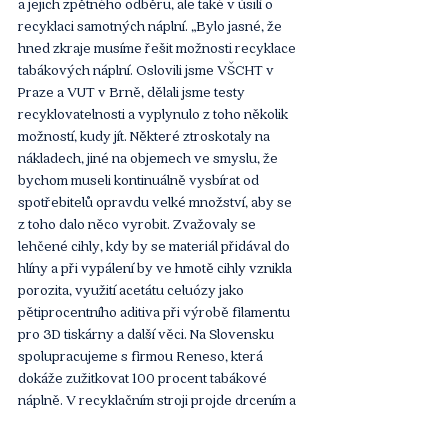
a jejich zpětného odběru, ale také v úsilí o 
recyklaci samotných náplní. „Bylo jasné, že 
hned zkraje musíme řešit možnosti recyklace 
tabákových náplní. Oslovili jsme VŠCHT v 
Praze a VUT v Brně, dělali jsme testy 
recyklovatelnosti a vyplynulo z toho několik 
možností, kudy jít. Některé ztroskotaly na 
nákladech, jiné na objemech ve smyslu, že 
bychom museli kontinuálně vysbírat od 
spotřebitelů opravdu velké množství, aby se 
z toho dalo něco vyrobit. Zvažovaly se 
lehčené cihly, kdy by se materiál přidával do 
hlíny a při vypálení by ve hmotě cihly vznikla 
porozita, využití acetátu celuózy jako 
pětiprocentního aditiva při výrobě filamentu 
pro 3D tiskárny a další věci. Na Slovensku 
spolupracujeme s firmou Reneso, která 
dokáže zužitkovat 100 procent tabákové 
náplně. V recyklačním stroji projde drcením a 
ve finále z ní vyrobí peletu, která se následně 
přidává do asfaltové směsi, kde brání 