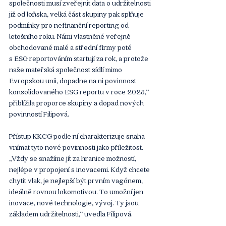
společnosti musí zveřejnit data o udržitelnosti 
již od loňska, velká část skupiny pak splňuje 
podmínky pro nefinanční reporting od 
letošního roku. Námi vlastněné veřejně 
obchodované malé a střední firmy poté 
s ESG reportováním startují za rok, a protože 
naše mateřská společnost sídlí mimo 
Evropskou unii, dopadne na ni povinnost 
konsolidovaného ESG reportu v roce 2028,“ 
přiblížila proporce skupiny a dopad nových 
povinností Filipová.
Přístup KKCG podle ní charakterizuje snaha 
vnímat tyto nové povinnosti jako příležitost. 
„Vždy se snažíme jít za hranice možností, 
nejlépe v propojení s inovacemi. Když chcete 
chytit vlak, je nejlepší být prvním vagónem, 
ideálně rovnou lokomotivou. To umožní jen 
inovace, nové technologie, vývoj. Ty jsou 
základem udržitelnosti,“ uvedla Filipová.