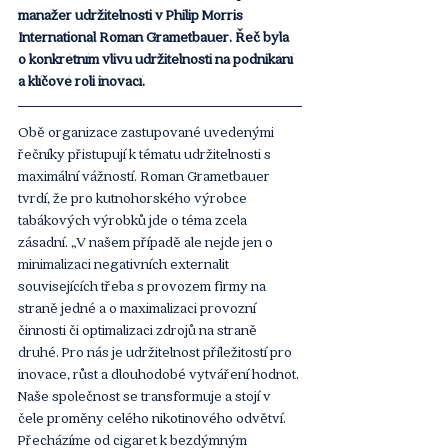
manažer udržitelnosti v Philip Morris 
International Roman Grametbauer. Řeč byla 
o konkrétním vlivu udržitelnosti na podnikání 
a klíčové roli inovací.
Obě organizace zastupované uvedenými 
řečníky přistupují k tématu udržitelnosti s 
maximální vážností. Roman Grametbauer 
tvrdí, že pro kutnohorského výrobce 
tabákových výrobků jde o téma zcela 
zásadní. „V našem případě ale nejde jen o 
minimalizaci negativních externalit 
souvisejících třeba s provozem firmy na 
straně jedné a o maximalizaci provozní 
činnosti či optimalizaci zdrojů na straně 
druhé. Pro nás je udržitelnost příležitostí pro 
inovace, růst a dlouhodobé vytváření hodnot. 
Naše společnost se transformuje a stojí v 
čele proměny celého nikotinového odvětví. 
Přecházíme od cigaret k bezdýmným 