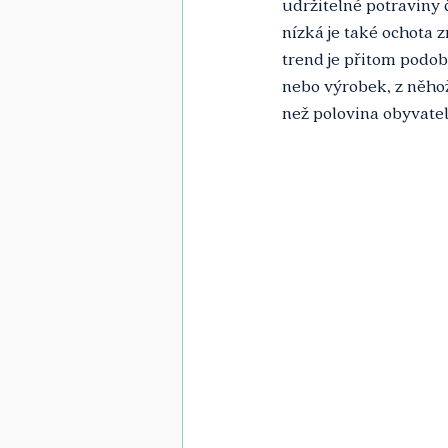
udržitelné potraviny 
nízká je také ochota 
trend je přitom podob
nebo výrobek, z něhož
než polovina obyvate