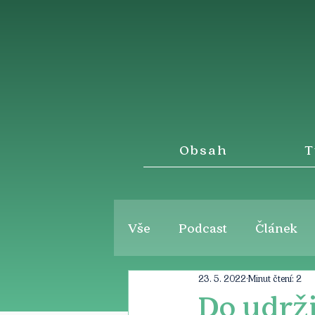
Obsah
T
Vše
Podcast
Článek
23. 5. 2022
Minut čtení: 2
Do udrži