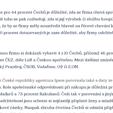
 pro 44 procent Čechů je důležité, zda se firma chová spo
 toho se pak rozhodují, zda si její výrobek či službu koupí.
 že by se firmy měly soustředit hlavně na férové chování k
procent dotazovaných je zase důležité, aby firmy udržitel
ou firmu si dokázali vybavit 4 z 10 Čechů, přičemž 46 pr
nt ČEZ, dále Lidl a Českou spořitelnu. Mezi dalšími zmín
ký Prazdroj, ČSOB, Vodafone, O2 či E.ON.
České republiky agentura Ipsos porovnala také s daty ze
.
 Role společenské odpovědnosti při nákupu je důležitá pr
aďarů a 73 procent Rakušanů. Češi tak v porovnání s jiný
držitelnost jsou ochotni si nejčastěji připlatit ženy a mladší
lkové částky. Naopak zhruba čtvrtina Čechů si odmítá připl