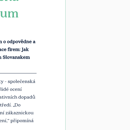
zkum
m o odpovědné a 
ce firem: Jak 
ém Slovanském 
y - společenská 
lidé ocení 
ativních dopadů 
ředí. „Do 
tní zákaznickou 
bení,“ připomíná 