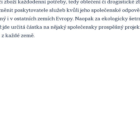
či zboží každodenní potřeby, tedy oblečení či drogistické zb
změnit poskytovatele služeb kvůli jeho společenské odpově
ný i v ostatních zemích Evropy. Naopak za ekologicky šetr
 jde určitá částka na nějaký společensky prospěšný projekt, 
l z každé země.