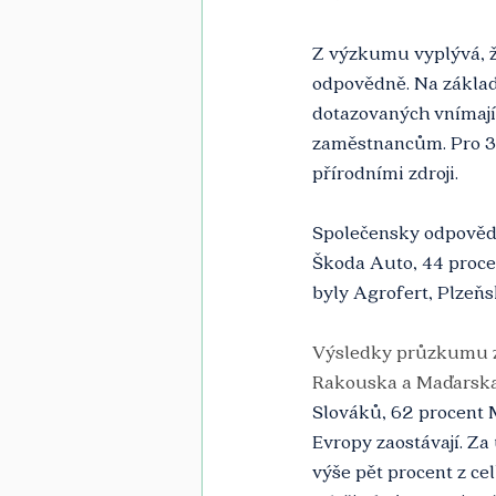
Z výzkumu vyplývá, že
odpovědně. Na základě
dotazovaných vnímají,
zaměstnancům. Pro 30 
přírodními zdroji. 
Společensky odpovědn
Škoda Auto, 44 proce
byly Agrofert, Plzeňs
Výsledky průzkumu z 
Rakouska a Maďarska
Slováků, 62 procent M
Evropy zaostávají. Za u
výše pět procent z ce