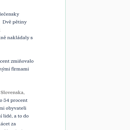
lečensky 
  Dvě pětiny 
 
ně nakládaly s 
ocent zmiňovalo 
ěnými firmami 
 Slovenska, 
o 54 procent 
mi obyvateli 
 lidé, a to do 
ácet za 