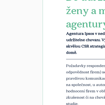
ženy a m
agentur
Agentura Ipsos v ned
udržitelné chování. V
skvělou CSR strategi
domě. 
Požadavky respondend
odpovědnost firem) se 
pravdivou komunikaci
na společnost, u auto
hodnocení firem v obl
zkušenost či na chován
studie. 