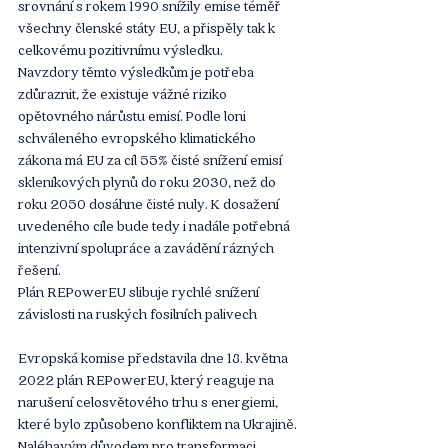
srovnání s rokem 1990 snížily emise téměř 
všechny členské státy EU, a přispěly tak k 
celkovému pozitivnímu výsledku.
Navzdory těmto výsledkům je potřeba 
zdůraznit, že existuje vážné riziko 
opětovného nárůstu emisí. Podle loni 
schváleného evropského klimatického 
zákona má EU za cíl 55% čisté snížení emisí 
skleníkových plynů do roku 2030, než do 
roku 2050 dosáhne čisté nuly. K dosažení 
uvedeného cíle bude tedy i nadále potřebná 
intenzivní spolupráce a zavádění rázných 
řešení.
Plán REPowerEU slibuje rychlé snížení 
závislosti na ruských fosilních palivech
Evropská komise představila dne 18. května 
2022 plán REPowerEU, který reaguje na 
narušení celosvětového trhu s energiemi, 
které bylo způsobeno konfliktem na Ukrajině. 
Naléhavým důvodem pro transformaci 