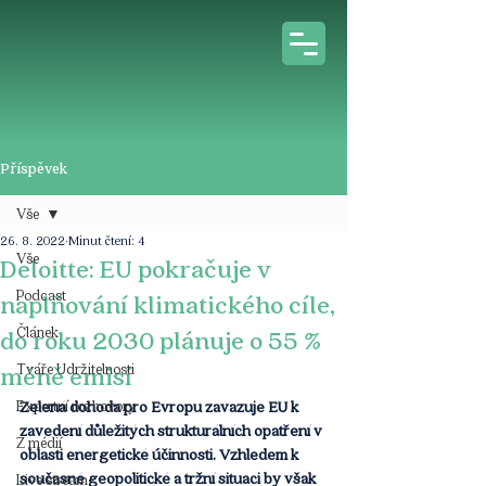
Příspěvek
Vše
26. 8. 2022
Minut čtení: 4
Vše
Deloitte: EU pokračuje v
Podcast
naplňování klimatického cíle,
Článek
do roku 2030 plánuje o 55 %
Tváře Udržitelnosti
méně emisí
Expertní rozhovory
Zelená dohoda pro Evropu zavazuje EU k 
zavedení důležitých strukturálních opatření v 
Z médií
oblasti energetické účinnosti. Vzhledem k 
současné geopolitické a tržní situaci by však 
Live stream