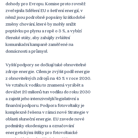
dohody pro Evropu. Komise proto rovněž 
zveřejnila Sdělení EU o šetření energií, v 
němž jsou podrobně popsány krátkodobé 
změny chování, které by mohly snížit 
poptávku po plynu a ropě o 5 %, a vybízí 
členské státy, aby zahájily zvláštní 
komunikační kampaně zaměřené na 
domácnosti a průmysl.
Vyšší podpory se dočkají také obnovitelné 
zdroje energie. Cílem je zvýšit podíl energie 
z obnovitelných zdrojů na 45 % v roce 2030. 
Ve vztahu k vodíku to znamená vyrábět a 
dovážet 20 milionů tun vodíku do roku 2030 
a zajistit jeho intenzivnější legislativní a 
finanční podporu. Podpora fotovoltaiky je 
komplexně řešena v rámci nové Strategie v 
oblasti sluneční energie. EU zavede nové 
podmínky ekodesignu a označování 
energetickými štítky pro fotovoltaické 