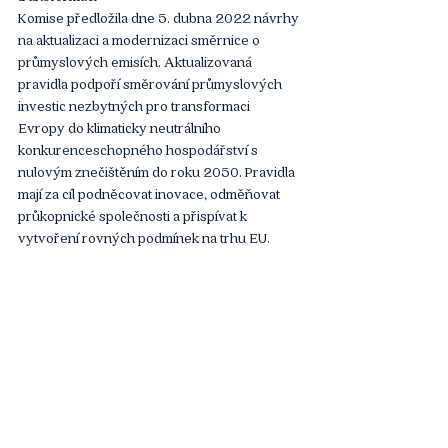
Komise předložila dne 5. dubna 2022 návrhy 
na aktualizaci a modernizaci směrnice o 
průmyslových emisích. Aktualizovaná 
pravidla podpoří směrování průmyslových 
investic nezbytných pro transformaci 
Evropy do klimaticky neutrálního 
konkurenceschopného hospodářství s 
nulovým znečištěním do roku 2050. Pravidla 
mají za cíl podněcovat inovace, odměňovat 
průkopnické společnosti a přispívat k 
vytvoření rovných podmínek na trhu EU.
Revize vychází z celkového pojetí stávající 
směrnice o průmyslových emisích, která v 
současné době zahrnuje přibližně 52 000 
velkých průmyslových zařízení a 
intenzivních chovů hospodářských zvířat v 
Evropě. Tato zařízení musí splňovat emisní 
podmínky, a to za použití „nejlepších 
dostupných technik“ specifických pro 