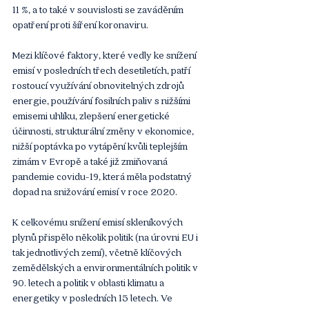
11 %, a to také v souvislosti se zaváděním 
opatření proti šíření koronaviru.
Mezi klíčové faktory, které vedly ke snížení 
emisí v posledních třech desetiletích, patří 
rostoucí využívání obnovitelných zdrojů 
energie, používání fosilních paliv s nižšími 
emisemi uhlíku, zlepšení energetické 
účinnosti, strukturální změny v ekonomice, 
nižší poptávka po vytápění kvůli teplejším 
zimám v Evropě a také již zmiňovaná 
pandemie covidu-19, která měla podstatný 
dopad na snižování emisí v roce 2020.
K celkovému snížení emisí skleníkových 
plynů přispělo několik politik (na úrovni EU i 
tak jednotlivých zemí), včetně klíčových 
zemědělských a environmentálních politik v 
90. letech a politik v oblasti klimatu a 
energetiky v posledních 15 letech. Ve 