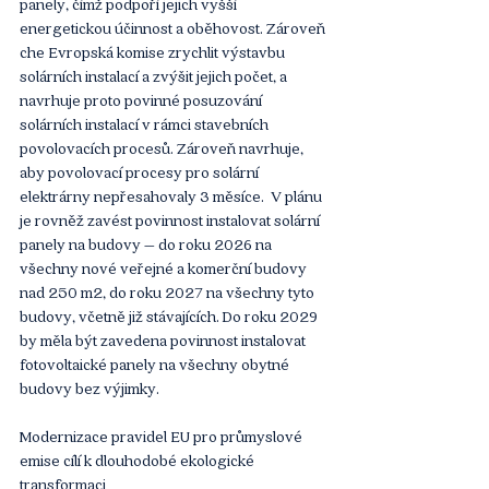
panely, čímž podpoří jejich vyšší 
energetickou účinnost a oběhovost. Zároveň 
che Evropská komise zrychlit výstavbu 
solárních instalací a zvýšit jejich počet, a 
navrhuje proto povinné posuzování 
solárních instalací v rámci stavebních 
povolovacích procesů. Zároveň navrhuje, 
aby povolovací procesy pro solární 
elektrárny nepřesahovaly 3 měsíce.  V plánu 
je rovněž zavést povinnost instalovat solární 
panely na budovy – do roku 2026 na 
všechny nové veřejné a komerční budovy 
nad 250 m2, do roku 2027 na všechny tyto 
budovy, včetně již stávajících. Do roku 2029 
by měla být zavedena povinnost instalovat 
fotovoltaické panely na všechny obytné 
budovy bez výjimky.
Modernizace pravidel EU pro průmyslové 
emise cílí k dlouhodobé ekologické 
transformaci