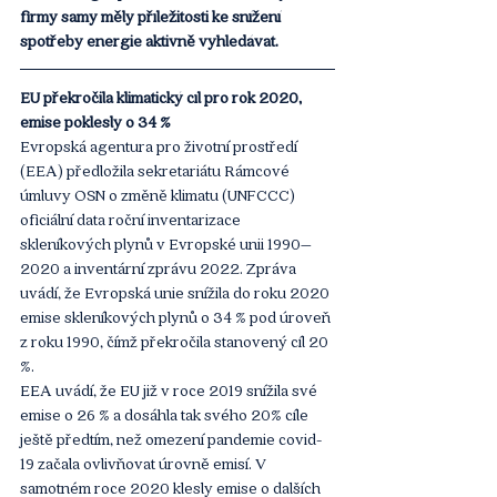
firmy samy měly příležitosti ke snížení 
spotřeby energie aktivně vyhledávat. 
EU překročila klimatický cíl pro rok 2020, 
emise poklesly o 34 %
Evropská agentura pro životní prostředí 
(EEA) předložila sekretariátu Rámcové 
úmluvy OSN o změně klimatu (UNFCCC) 
oficiální data roční inventarizace 
skleníkových plynů v Evropské unii 1990–
2020 a inventární zprávu 2022. Zpráva 
uvádí, že Evropská unie snížila do roku 2020 
emise skleníkových plynů o 34 % pod úroveň 
z roku 1990, čímž překročila stanovený cíl 20 
%.
EEA uvádí, že EU již v roce 2019 snížila své 
emise o 26 % a dosáhla tak svého 20% cíle 
ještě předtím, než omezení pandemie covid-
19 začala ovlivňovat úrovně emisí. V 
samotném roce 2020 klesly emise o dalších 