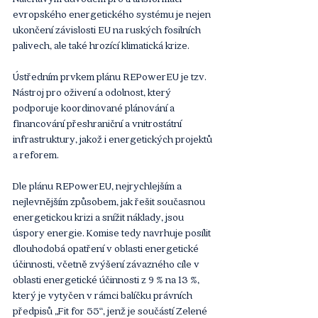
evropského energetického systému je nejen 
ukončení závislosti EU na ruských fosilních 
palivech, ale také hrozící klimatická krize.
Ústředním prvkem plánu REPowerEU je tzv. 
Nástroj pro oživení a odolnost, který 
podporuje koordinované plánování a 
financování přeshraniční a vnitrostátní 
infrastruktury, jakož i energetických projektů 
a reforem.
Dle plánu REPowerEU, nejrychlejším a 
nejlevnějším způsobem, jak řešit současnou 
energetickou krizi a snížit náklady, jsou 
úspory energie. Komise tedy navrhuje posílit 
dlouhodobá opatření v oblasti energetické 
účinnosti, včetně zvýšení závazného cíle v 
oblasti energetické účinnosti z 9 % na 13 %, 
který je vytyčen v rámci balíčku právních 
předpisů „Fit for 55“, jenž je součástí Zelené 