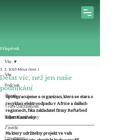
Příspěvek
Vše
3. 2. 2025
Minut čtení: 1
Vše
Dělat víc, než jen naše
Podcast
podnikání
Článek
Spolupracujeme s organizací, která se stará o 
recyklaci elektroodpadu v Africe a dalších 
Tváře Udržitelnosti
regionech, říká zakladatel firmy Refurbed 
Expertní rozhovory
Kilian Kaminský.
Z médií
Na který udržitelný projekt ve vaší 
Live stream
společnosti jste obzvlášť hrdý a pro
č?