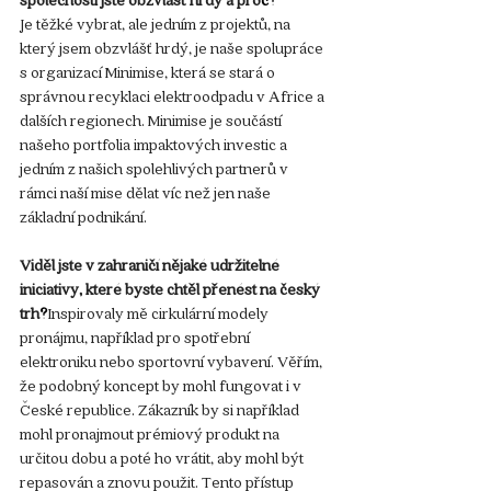
Je těžké vybrat, ale jedním z projektů, na 
který jsem obzvlášť hrdý, je naše spolupráce 
s organizací Minimise, která se stará o 
správnou recyklaci elektroodpadu v Africe a 
dalších regionech. Minimise je součástí 
našeho portfolia impaktových investic a 
jedním z našich spolehlivých partnerů v 
rámci naší mise dělat víc než jen naše 
základní podnikání.
Viděl jste v zahraničí nějaké udržitelné 
iniciativy, které byste chtěl přenést na český 
trh
?
Inspirovaly mě cirkulární modely 
pronájmu, například pro spotřební 
elektroniku nebo sportovní vybavení. Věřím, 
že podobný koncept by mohl fungovat i v 
České republice. Zákazník by si například 
mohl pronajmout prémiový produkt na 
určitou dobu a poté ho vrátit, aby mohl být 
repasován a znovu použit. Tento přístup 