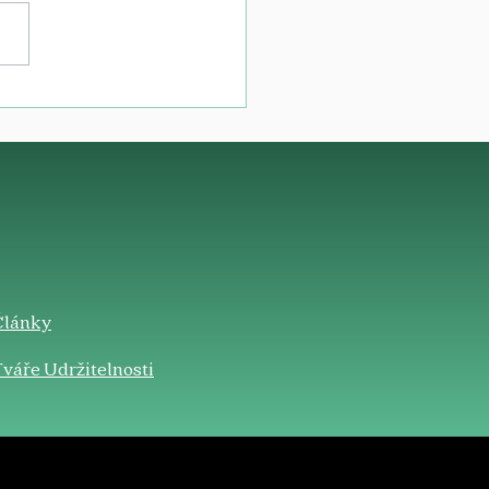
Články
váře Udržitelnosti