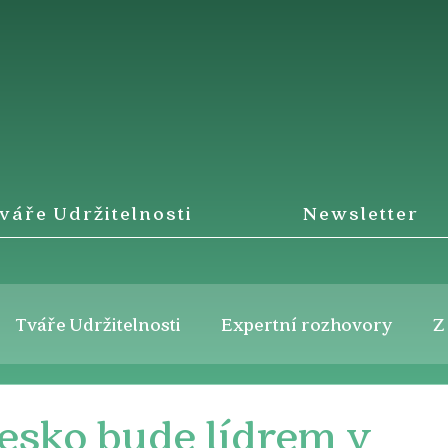
váře Udržitelnosti
Newsletter
Tváře Udržitelnosti
Expertní rozhovory
Z
esko bude lídrem v