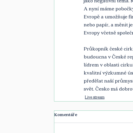
jako negativní téma. 
A nyní máme pobočky p
Evropě a umožňuje fi
nebo papír, a měnit j
Evropy včetně společn
Průkopník české cirku
budoucna v České rep
lídrem v oblasti cir
kvalitní výzkumné úst
předělat naší průmysl
svět. Česko má dobrou
Live stream
Komentáře