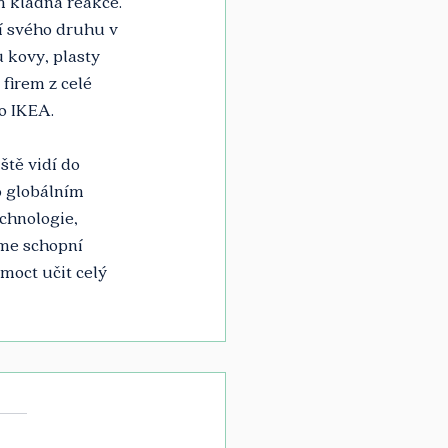
m kladná reakce. 
í svého druhu v 
 kovy, plasty 
firem z celé 
o IKEA. 
tě vidí do 
o globálním 
chnologie, 
eme schopní 
moct učit celý 