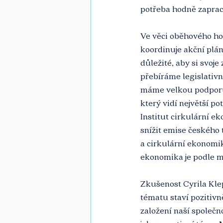
potřeba hodně zaprac
Ve věci oběhového hos
koordinuje akční plány
důležité, aby si svoje 
přebíráme legislativn
máme velkou podporu 
který vidí největší p
Institut cirkulární e
snížit emise českého
a cirkulární ekonomik
ekonomika je podle mě 
Zkušenost Cyrila Klep
tématu staví pozitivn
založení naší společno