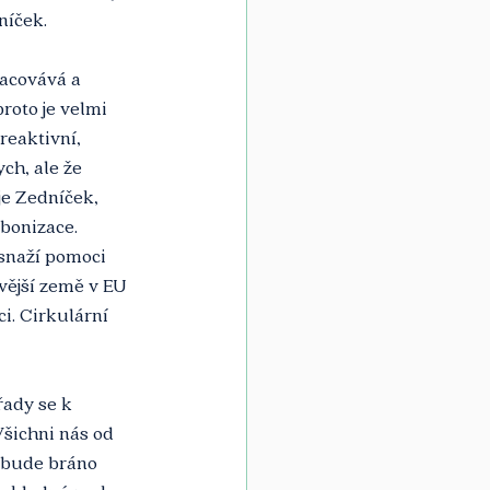
íček. 
acovává a 
roto je velmi 
reaktivní, 
ch, ale že 
e Zedníček, 
bonizace. 
snaží pomoci 
vější země v EU 
i. Cirkulární 
řady se k 
šichni nás od 
o bude bráno 