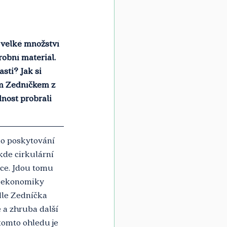
 velké množství 
obní materiál. 
sti? Jak si 
m Zedníčkem z 
nost probrali 
ko poskytování 
kde cirkulární 
ce. Jdou tomu 
ní ekonomiky 
dle Zedníčka 
e a zhruba další 
tomto ohledu je 