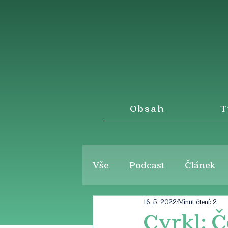
Obsah
T
Vše
Podcast
Článek
16. 5. 2022
Minut čtení: 2
Cyrkl: Č