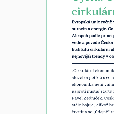
cirkulá
Evropská unie ročně 
surovin a energie. Co
Alespoň podle princip
vede a povede Česká 
Institutu cirkulární 
nejnovější trendy v o
„Cirkulární ekonomika
služeb a potřeb s co 
ekonomika není vnímá
naproti místní startu
Pavel Zedníček. Česk
stále bojuje, jelikož 
čtvrtina se „údajně“ 