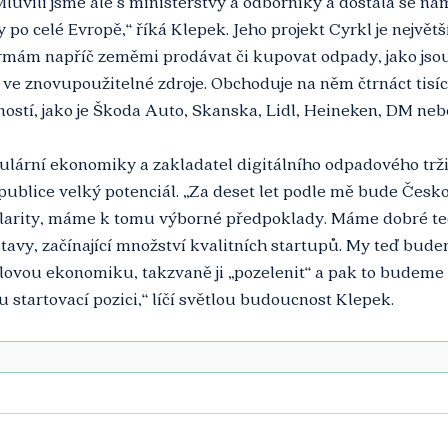
Mluvili jsme ale s ministerstvy a odborníky a dostala se ná
o celé Evropě,“ říká Klepek. Jeho projekt Cyrkl je největš
rmám napříč zeměmi prodávat či kupovat odpady, jako jsou
e ve znovupoužitelné zdroje. Obchoduje na něm čtrnáct tisíc 
ostí, jako je Škoda Auto, Skanska, Lidl, Heineken, DM neb
lární ekonomiky a zakladatel digitálního odpadového tržiš
ublice velký potenciál. „Za deset let podle mě bude Česk
kularity, máme k tomu výborné předpoklady. Máme dobré te
avy, začínající množství kvalitních startupů. My teď bud
ovou ekonomiku, takzvaně ji „pozelenit“ a pak to budeme 
 startovací pozici,“ líčí světlou budoucnost Klepek. 