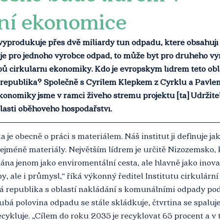
rní ekonomice
vyprodukuje přes dvě miliardy tun odpadu, které obsahují
 je pro jednoho výrobce odpad, to může být pro druhého výr
ů cirkulární ekonomiky. Kdo je evropským lídrem této obla
republika? Společně s Cyrilem Klepkem z Cyrklu a Pavle
ekonomiky jsme v rámci živého stremu projektu [ta] Udržitel
blasti oběhového hospodářství. 
 je obecně o práci s materiálem. Náš institut ji definuje ja
nejméně materiály. Největším lídrem je určitě Nizozemsko, 
na jenom jako enviromentální cesta, ale hlavně jako inova
py, ale i průmysl,“ říká výkonný ředitel Institutu cirkulár
á republika s oblastí nakládání s komunálními odpady po
hrubá polovina odpadu se stále skládkuje, čtvrtina se spaluj
recykluje. „Cílem do roku 2035 je recyklovat 65 procent a v 