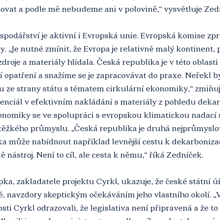
ovat a podle mě nebudeme ani v polovině,“ vysvětluje Zedn
podářství je aktivní i Evropská unie. Evropská komise zpr
. „Je nutné zmínit, že Evropa je relativně malý kontinent, p
zdroje a materiály hlídala. Česká republika je v této oblasti 
í opatření a snažíme se je zapracovávat do praxe. Neřekl by
ze strany státu s tématem cirkulární ekonomiky,“ zmiňuj
otenciál v efektivním nakládání s materiály z pohledu dekar
konomiky se ve spolupráci s evropskou klimatickou nadací 
 těžkého průmyslu. „Česká republika je druhá nejprůmyslo
a může nabídnout například levnější cestu k dekarbonizac
nástroj. Není to cíl, ale cesta k němu,“ říká Zedníček. 
ka, zakladatele projektu Cyrkl, ukazuje, že české státní ú
ě, navzdory skeptickým očekáváním jeho vlastního okolí. „V
sti Cyrkl odrazovali, že legislativa není připravená a že t