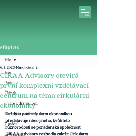
Příspěvek
Vše
6. 1. 2023
Minut čtení: 2
Vše
CIRAA Advisory otevírá
Podcast
první komplexní vzdělávací
Článek
centrum na téma cirkulární
Tváře Udržitelnosti
ekonomiky
Expertní rozhovory
Každý si pod cirkulární ekonomikou 
představuje něco jiného, kvůli této 
Z médií
různorodosti se poradenská společnost 
CIRAA Advisory rozhodla založit Cirkulární 
Live stream