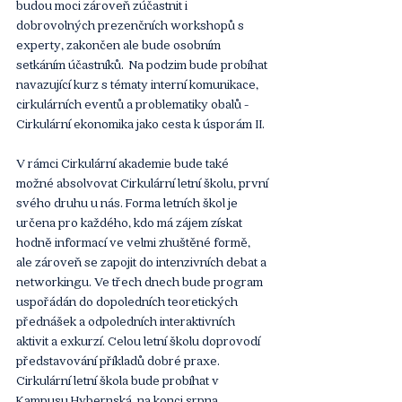
budou moci zároveň zúčastnit i 
dobrovolných prezenčních workshopů s 
experty, zakončen ale bude osobním 
setkáním účastníků.  Na podzim bude probíhat 
navazující kurz s tématy interní komunikace, 
cirkulárních eventů a problematiky obalů - 
Cirkulární ekonomika jako cesta k úsporám II. 
V rámci Cirkulární akademie bude také 
možné absolvovat Cirkulární letní školu, první 
svého druhu u nás. Forma letních škol je 
určena pro každého, kdo má zájem získat 
hodně informací ve velmi zhuštěné formě, 
ale zároveň se zapojit do intenzivních debat a 
networkingu. Ve třech dnech bude program 
uspořádán do dopoledních teoretických 
přednášek a odpoledních interaktivních 
aktivit a exkurzí. Celou letní školu doprovodí 
představování příkladů dobré praxe. 
Cirkulární letní škola bude probíhat v 
Kampusu Hybernská, na konci srpna. 