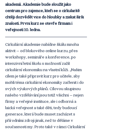
akademii. Akademie bude sloužit jako 
centrum pro zájemce, kteří se o cirkularitě 
chtějí dozvědět více do hloubky a získat širší 
znalosti. První kurz se otevře firmám i 
veřejnosti 10. ledna. 
Cirkulární akademie nabídne škálu mnoha 
aktivit – od blokového online kurzu, přes 
workshopy, semináře a konference, po 
intenzivní letní školu s možností zažít 
cirkulární ekonomiku na vlastní kůži. „Našim 
cílem je také připravit kurz pro učitele, aby 
mohli téma cirkulární ekonomiky začlenit i do 
svých výukových plánů. Cílovou skupinou 
našeho vzdělávání jsou totiž všichni – nejen 
firmy a veřejné instituce, ale i odborná a 
laická veřejnost a také děti, tedy budoucí 
generace, která bude muset zacházet s 
přírodními zdroji jinak, než to děláme v 
současnosti my. Proto také v rámci Cirkulární 