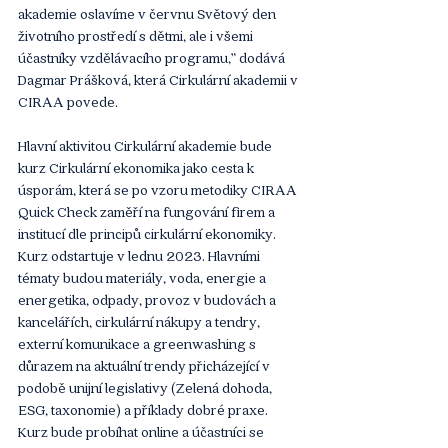
akademie oslavíme v červnu Světový den 
životního prostředí s dětmi, ale i všemi 
účastníky vzdělávacího programu,” dodává 
Dagmar Prášková, která Cirkulární akademii v 
CIRAA povede. 
Hlavní aktivitou Cirkulární akademie bude 
kurz Cirkulární ekonomika jako cesta k 
úsporám, která se po vzoru metodiky CIRAA 
Quick Check zaměří na fungování firem a 
institucí dle principů cirkulární ekonomiky. 
Kurz odstartuje v lednu 2023. Hlavními 
tématy budou materiály, voda, energie a 
energetika, odpady, provoz v budovách a 
kancelářích, cirkulární nákupy a tendry, 
externí komunikace a greenwashing s 
důrazem na aktuální trendy přicházející v 
podobě unijní legislativy (Zelená dohoda, 
ESG, taxonomie) a příklady dobré praxe. 
Kurz bude probíhat online a účastníci se 