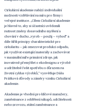
Cirkulární akademie nabízí i individuální 
možnosti vzdělávání na míru pro firmy i 
veřejné instituce. „Cílem Cirkulární akademie 
je hlavně to, aby si účastníci uvědomili 
nutnost změny dosavadního myšlení a 
chování v duchu „vyrob – použij – vyhoď“ a 
dále šířili principy charakteristické pro 
cirkularitu – jak omezovat produkci odpadu, 
jak využívat existující materiály a zachovávat 
v maximální míře primární zdroje, jak 
inovativně přemýšlet o ekodesignu a výrobě 
a udržitelně řešit spotřebu s důrazem na 
životní cyklus výrobků,” vysvětluje Dáša 
Prášková důvody a záměry vzniku Cirkulární 
akademie.
Akademie je vhodná pro klíčové manažery, 
zaměstnance z oddělení nákupů, udržitelnosti 
nebo provozu, státní zaměstnance a 