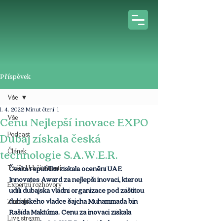
Příspěvek
Vše
1. 4. 2022
Minut čtení: 1
Vše
Cenu Nejlepší inovace EXPO
Podcast
Dubaj získala česká
Článek
technologie S.A.W.E.R.
Tváře Udržitelnosti
Česká republika získala ocenění UAE 
Innovates Award za nejlepší inovaci, kterou 
Expertní rozhovory
udílí dubajská vládní organizace pod záštitou 
dubajského vládce šajcha Muhammada bin 
Z médií
Rašída Maktúma. Cenu za inovaci získala 
Live stream