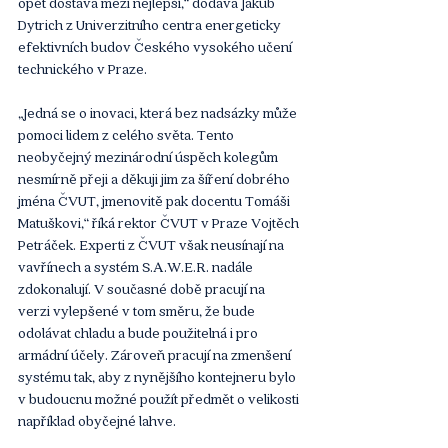
opět dostává mezi nejlepší,“ dodává Jakub 
Dytrich z Univerzitního centra energeticky 
efektivních budov Českého vysokého učení 
technického v Praze.
„Jedná se o inovaci, která bez nadsázky může 
pomoci lidem z celého světa. Tento 
neobyčejný mezinárodní úspěch kolegům 
nesmírně přeji a děkuji jim za šíření dobrého 
jména ČVUT, jmenovitě pak docentu Tomáši 
Matuškovi,“ říká rektor ČVUT v Praze Vojtěch 
Petráček. Experti z ČVUT však neusínají na 
vavřínech a systém S.A.W.E.R. nadále 
zdokonalují. V současné době pracují na 
verzi vylepšené v tom směru, že bude 
odolávat chladu a bude použitelná i pro 
armádní účely. Zároveň pracují na zmenšení 
systému tak, aby z nynějšího kontejneru bylo 
v budoucnu možné použít předmět o velikosti 
například obyčejné lahve.