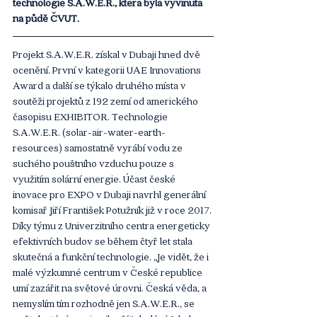
technologie S.A.W.E.R., která byla vyvinuta 
na půdě ČVUT. 
Projekt S.A.W.E.R. získal v Dubaji hned dvě 
ocenění. První v kategorii UAE Innovations 
Award a další se týkalo druhého místa v 
soutěži projektů z 192 zemí od amerického 
časopisu EXHIBITOR. Technologie 
S.A.W.E.R. (solar-air-water-earth-
resources) samostatně vyrábí vodu ze 
suchého pouštního vzduchu pouze s 
využitím solární energie. Účast české 
inovace pro EXPO v Dubaji navrhl generální 
komisař Jiří František Potužník již v roce 2017. 
Díky týmu z Univerzitního centra energeticky 
efektivních budov se během čtyř let stala 
skutečná a funkční technologie. „Je vidět, že i 
malé výzkumné centrum v České republice 
umí zazářit na světové úrovni. Česká věda, a 
nemyslím tím rozhodně jen S.A.W.E.R., se 