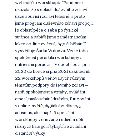
webinářů a worskhopů: “Pandemie 
ukázala, že s oblastí duševního zdraví 
úzce souvisí i zdraví tělesné, a proto 
jsme program duševního zdraví propojili 
i s oblastí péče o sebe po fyzické 
stránce a nabídli jsme zaměstnancům 
lekce on-line cvičení, jógy či běhání,” 
vysvětluje Šárka Vránová. Vedle toho 
společnost pořádala i workshopy s 
nutričními poradci…  V období od srpna 
2020 do konce srpna 2021 uskutečnili 
22 workshopů věnovaných různým 
tématům podpory duševního zdraví – 
např. spokojenost a vztahy, ovládání 
emocí, naslouchání druhým, fungování 
v online-světě, digitální wellbeing, 
autismus, ale i např. 3 speciální 
worskhopy věnované rodičům dětí 
různých kategorií týkající se zvládání 
distanční výuky. 