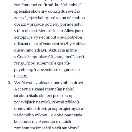
zaměstnanci ve firmě, kteří absolvují 
speciální školení v oblasti duševního 
zdraví. Jejich kolegové se na ně mohou 
obrátit v případě potřeby poradenství 
v této oblasti. Mental Health Allies jsou 
schopni je vyslechnout a je-li potřeba 
odkázat na profesionální služby v oblasti 
duševního zdraví.  Aktuálně máme 
v České republice 23 „spojenců“, kteří 
fungují pod supervizí expertů-
psychologů z neziskové organizace 
FOKUS. 
Vzdělávání v oblasti duševního zdraví - 
Accenture zaměstnancům nabízí 
širokou škálu školení pro rozvoj 
zdravějších návyků, včetně základů 
duševního zdraví, prosperující mysli a 
vědomého výkonu. V době pandemie 
koronaviru v Accenture nabídli 
zaměstnancům ještě větší množství 