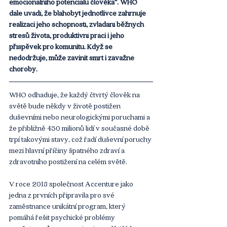
emocionálního potenciálu člověka“. WHO 
dále uvádí, že blahobyt jednotlivce zahrnuje 
realizaci jeho schopností, zvládání běžných 
stresů života, produktivní práci i jeho 
příspěvek pro komunitu. Když se 
nedodržuje, může zavinit smrt i závažné 
choroby.
WHO odhaduje, že každý čtvrtý člověk na 
světě bude někdy v životě postižen 
duševními nebo neurologickými poruchami a 
že přibližně 450 milionů lidí v současné době 
trpí takovými stavy, což řadí duševní poruchy 
mezi hlavní příčiny špatného zdraví a 
zdravotního postižení na celém světě. 
V roce 2018 společnost Accenture jako 
jedna z prvních připravila pro své 
zaměstnance unikátní program, který 
pomáhá řešit psychické problémy 