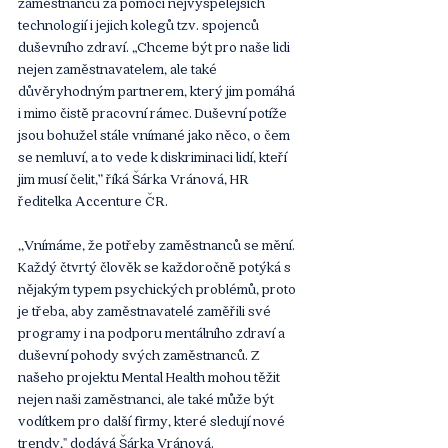
zaměstnanců za pomoci nejvyspělejších 
technologií i jejich kolegů tzv. spojenců 
duševního zdraví. „Chceme být pro naše lidi 
nejen zaměstnavatelem, ale také 
důvěryhodným partnerem, který jim pomáhá 
i mimo čistě pracovní rámec. Duševní potíže 
jsou bohužel stále vnímané jako něco, o čem 
se nemluví, a to vede k diskriminaci lidí, kteří 
jim musí čelit,” říká Šárka Vránová, HR 
ředitelka Accenture ČR. 
,,Vnímáme, že potřeby zaměstnanců se mění. 
Každý čtvrtý člověk se každoročně potýká s 
nějakým typem psychických problémů, proto 
je třeba, aby zaměstnavatelé zaměřili své 
programy i na podporu mentálního zdraví a 
duševní pohody svých zaměstnanců. Z 
našeho projektu Mental Health mohou těžit 
nejen naši zaměstnanci, ale také může být 
vodítkem pro další firmy, které sledují nové 
trendy," dodává Šárka Vránová.