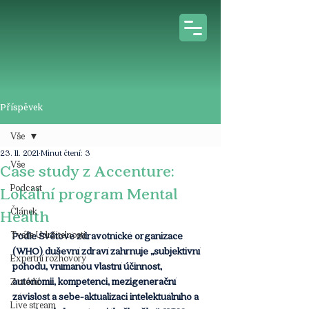
Příspěvek
Vše
23. 11. 2021
Minut čtení: 3
Vše
Case study z Accenture:
Podcast
Lokální program Mental
Článek
Health
Tváře Udržitelnosti
Podle Světové zdravotnické organizace 
(WHO) duševní zdraví zahrnuje „subjektivní 
Expertní rozhovory
pohodu, vnímanou vlastní účinnost, 
autonomii, kompetenci, mezigenerační 
Z médií
závislost a sebe-aktualizaci intelektuálního a 
Live stream