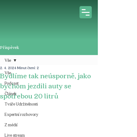
Příspěvek
Vše
2. 4. 2024
Minut čtení: 2
Vše
Bydlíme tak neúsporně, jako
Podcast
bychom jezdili auty se
Článek
spotřebou 20 litrů
Tváře Udržitelnosti
Expertní rozhovory
Z médií
Live stream