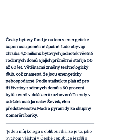
Český bytový fond je na tom v energetické 
úspornosti poměrně špatně. Lidé obývají 
zhruba 4,5 milionu bytových jednotek včetně 
rodinných domů a jejich průměrné stáří je 50 
až 60 let. Většina má značný technologický 
dluh, což znamená, že jsou energeticky 
nehospodárné. Podle statistik to platí až pro 
tři čtvrtiny rodinných domů a 60 procent 
bytů, uvedl v další sérii rozhovorů Trendy v 
udržitelnosti Jaroslav Ševčík, člen 
představenstva Modré pyramidy ze skupiny 
Komerční banky.
"Jeden můj kolega s oblibou říká, že je to, jako 
bychom všichni v České republice jezdili s 