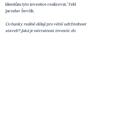
klientům tyto investice realizovat," řekl 
Jaroslav Ševčík.
Co banky reálně dělají pro větší udržitelnost 
staveb? Jaká je návratnost investic do 
energetické úspornosti? Které hlavní trendy 
lze letos očekávat na trhu s bydlením? 
Sledujte celý rozhovor s Jaroslavem 
Ševčíkem.
https://youtu.be/4JzwX06dYSs
Live stream