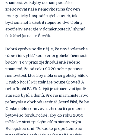
znamená, že kdyby se nám podařilo 
zrenovovat naše nemovitosti na úroveň 
energeticky hospodárných staveb, tak 
bychom mohli ušetřit nejméně dvě třetiny 
spotřeby energie v domácnostech," shrnul 
řeč čísel Jaroslav Ševčík.
Dobrá zpráva podle něj je, že nová výstavba 
už se řídí vyhláškou o energetické účinnosti 
budov. To v praxi zjednodušeně řečeno 
znamená, že od roku 2020 nelze postavit 
nemovitost, která by měla energetický štítek 
C nebo horší. Přijatelná je pouze úroveň A 
nebo "lepší B". Složitější je situace v případě 
starších bytů a domů. Pro ně má ministerstvo 
průmyslu a obchodu scénář, který říká, že by 
Česko mělo renovovat zhruba tři procenta 
bytového fondu ročně, aby do roku 2050 
mířilo ke strategickým cílům stanoveným 
Evropskou unií. "Pokud to přepočteme na 
investiční náklady, jde o více než 100 tisíc 