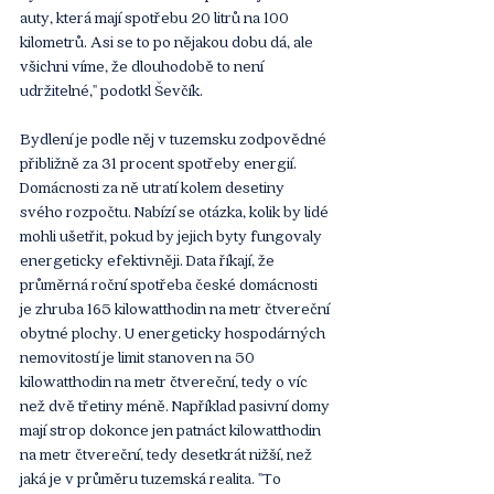
auty, která mají spotřebu 20 litrů na 100 
kilometrů. Asi se to po nějakou dobu dá, ale 
všichni víme, že dlouhodobě to není 
udržitelné," podotkl Ševčík.
Bydlení je podle něj v tuzemsku zodpovědné 
přibližně za 31 procent spotřeby energií. 
Domácnosti za ně utratí kolem desetiny 
svého rozpočtu. Nabízí se otázka, kolik by lidé 
mohli ušetřit, pokud by jejich byty fungovaly 
energeticky efektivněji. Data říkají, že 
průměrná roční spotřeba české domácnosti 
je zhruba 165 kilowatthodin na metr čtvereční 
obytné plochy. U energeticky hospodárných 
nemovitostí je limit stanoven na 50 
kilowatthodin na metr čtvereční, tedy o víc 
než dvě třetiny méně. Například pasivní domy 
mají strop dokonce jen patnáct kilowatthodin 
na metr čtvereční, tedy desetkrát nižší, než 
jaká je v průměru tuzemská realita. "To 