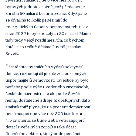
bytových jednotek ročně, což představuje 
zhruba 60 miliard korun investic. Když jsme 
se dívali na to, kolik peněz míří do 
energetických úspor v nemovitostech, tak v 
roce 2022 to bylo necelých 20 miliard. Máme 
tady tedy velký rozdíl mezi tím, co bychom 
chtěli a co reálně děláme," uvedl Jaroslav 
Ševčík.
Část těchto investičních výdajů pokrývají 
dotace, rozhodují díl jde ale ze soukromých 
úspor majitelů nemovitostí. Investice by bylo 
potřeba podle výše uvedeného ztrojnásobit, 
české domácnosti na to ale podle Ševčíka 
nemají dostatečné zdroje. Z dostupných dat a 
statistik totiž plyne, že 64 procent domácností 
nemá naspořeno více než 300 tisíc korun. 
"To znamená, že bude třeba větší zapojení 
dotací z veřejných zdrojů a také účast 
finančního sektoru, který bude pomáhat 