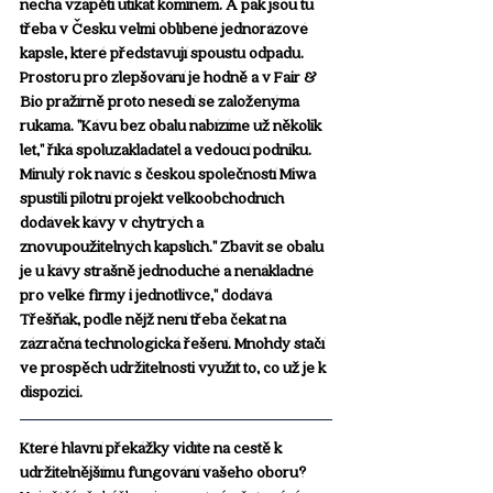
nechá vzápětí utíkat komínem. A pak jsou tu 
třeba v Česku velmi oblíbené jednorázové 
kapsle, které představují spoustu odpadu. 
Prostoru pro zlepšování je hodně a v Fair & 
Bio pražírně proto nesedí se založenýma 
rukama. "Kávu bez obalu nabízíme už několik 
let," říká spoluzakladatel a vedoucí podniku. 
Minulý rok navíc s českou společností Miwa 
spustili pilotní projekt velkoobchodních 
dodávek kávy v chytrých a 
znovupoužitelných kapslích." Zbavit se obalu 
je u kávy strašně jednoduché a nenákladné 
pro velké firmy i jednotlivce," dodává 
Třešňák, podle nějž není třeba čekat na 
zázračná technologická řešení. Mnohdy stačí 
ve prospěch udržitelnosti využít to, co už je k 
dispozici. 
Které hlavní překážky vidíte na cestě k 
udržitelnějšímu fungování vašeho oboru?