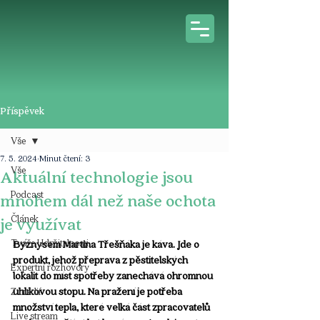
Příspěvek
Vše
7. 5. 2024
Minut čtení: 3
Vše
Aktuální technologie jsou
Podcast
mnohem dál než naše ochota
Článek
je využívat
Tváře Udržitelnosti
Byznysem Martina Třešňáka je káva. Jde o 
produkt, jehož přeprava z pěstitelských 
Expertní rozhovory
lokalit do míst spotřeby zanechává ohromnou 
uhlíkovou stopu. Na pražení je potřeba 
Z médií
množství tepla, které velká část zpracovatelů 
Live stream