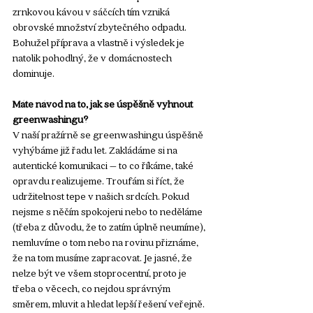
zrnkovou kávou v sáčcích tím vzniká 
obrovské množství zbytečného odpadu. 
Bohužel příprava a vlastně i výsledek je 
natolik pohodlný, že v domácnostech 
dominuje.
Máte návod na to, jak se úspěšně vyhnout 
greenwashingu?
V naší pražírně se greenwashingu úspěšně 
vyhýbáme již řadu let. Zakládáme si na 
autentické komunikaci – to co říkáme, také 
opravdu realizujeme. Troufám si říct, že 
udržitelnost tepe v našich srdcích. Pokud 
nejsme s něčím spokojeni nebo to neděláme 
(třeba z důvodu, že to zatím úplně neumíme), 
nemluvíme o tom nebo na rovinu přiznáme, 
že na tom musíme zapracovat. Je jasné, že 
nelze být ve všem stoprocentní, proto je 
třeba o věcech, co nejdou správným 
směrem, mluvit a hledat lepší řešení veřejně. 