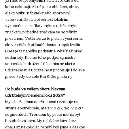
Již řadu let přemýšlím nad tím co, kde a od 
koho nakupuji. Ať už jde o oblečení, obuv, 
elektroniku, nábytek nebo sportovní 
vybavení. Dávám přednost lokálním 
výrobcům, certifikovaným a udržitelným 
značkám, případně značkám se sociálním 
přesahem. Většinou za to platím vyšší cenu, 
ale ve většině případů dostanu lepší kvalitu. 
Dnes je ta nabídka podstatně větší než před 
sedmi lety. Kromě toho podporuji místní 
sousedské sdružení, účastním se akcí o 
udržitelnosti a udržitelnost propisuju i do své 
práce, tedy do celé Fair&Bio pražírny.
Co bude ve vašem oboru hlavním 
udržitelným trendem roku 2024?
Myslím, že téma udržitelnosti rezonuje na 
straně spotřebitele, ať už v B2B, tak i v B2C 
segmentech. Trendem by proto mohla být 
bezobalová káva. My nabízíme kávu bez 
obalu už několik let. Minulý rok jsme s českou 