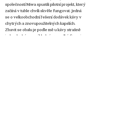
společností Miwa spustili pilotní projekt, který 
začíná v tuhle chvíli skvěle fungovat. Jedná 
se o velkoobchodní řešení dodávek kávy v 
chytrých a znovupoužitelných kapslích. 
Zbavit se obalu je podle mě u kávy strašně 
jednoduché a nenákladné pro velké firmy i 
jednotlivce.
Martin Třešňák 
V roce 2013 spoluzaložil Fair & Bio pražírnu, 
kde si prošel všemi pozicemi: od samotného 
pražení přes asistenci, obchod až po 
marketing. Dnes se zabývá vedením pražírny 
a jejímu směřování. 
Káva byla nejprve Martinovým koníčkem, až 
poté se stala i jeho zaměstnáním a srdeční 
záležitostí. Vždy toužil úspěšně propojit 
témata, která ještě před několika lety nebyla 
tolik populární: fair trade, udržitelnost, 
sociální podnikání. Všechny kávy mají 