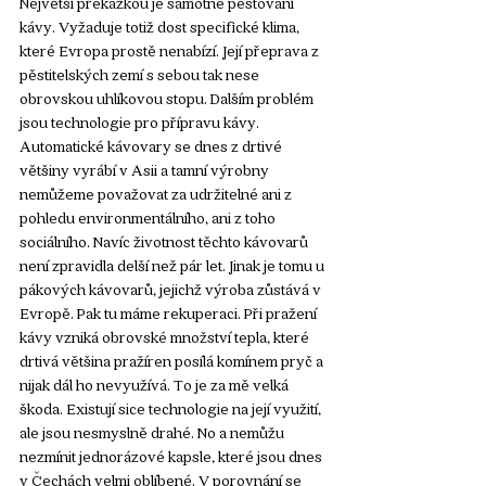
Největší překážkou je samotné pěstování 
kávy. Vyžaduje totiž dost specifické klima, 
které Evropa prostě nenabízí. Její přeprava z 
pěstitelských zemí s sebou tak nese 
obrovskou uhlíkovou stopu. Dalším problém 
jsou technologie pro přípravu kávy. 
Automatické kávovary se dnes z drtivé 
většiny vyrábí v Asii a tamní výrobny 
nemůžeme považovat za udržitelné ani z 
pohledu environmentálního, ani z toho 
sociálního. Navíc životnost těchto kávovarů 
není zpravidla delší než pár let. Jinak je tomu u 
pákových kávovarů, jejichž výroba zůstává v 
Evropě. Pak tu máme rekuperaci. Při pražení 
kávy vzniká obrovské množství tepla, které 
drtivá většina pražíren posílá komínem pryč a 
nijak dál ho nevyužívá. To je za mě velká 
škoda. Existují sice technologie na její využití, 
ale jsou nesmyslně drahé. No a nemůžu 
nezmínit jednorázové kapsle, které jsou dnes 
v Čechách velmi oblíbené. V porovnání se 