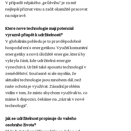
V případě nějakého „průšvihu“ je za mě 
nejlepší přiznat vinu a začít okamžitě pracovat 
na nápravě.
Které nové technologie mají potenciál 
výrazně přispět k udržitelnosti?
V globálním pohledu je to pravděpodobně 
hospodaření s energetikou. Využití komunitní 
energetiky a nová úložiště energie, která by 
vykryla části, kde udržitelná energie 
vynechává. Určitě také spoustu technologií v 
zemědělství. Současně si ale myslím, že 
aktuální technologie jsou mnohem dál, než 
naše ochota je využívat. Zásadní problém 
vidím v tom, že místo abychom využívali to, co 
máme k dispozici, čekáme na „zázrak v nové 
technologii“.
Jak se udržitelnost propisuje do vašeho 
osobního života? 