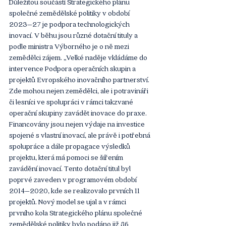
Důležitou součástí Strategického plánu 
společné zemědělské politiky v období 
2023–27 je podpora technologických 
inovací. V běhu jsou různé dotační tituly a 
podle ministra Výborného je o ně mezi 
zemědělci zájem. „Velké naděje vkládáme do 
intervence Podpora operačních skupin a 
projektů Evropského inovačního partnerství. 
Zde mohou nejen zemědělci, ale i potravináři 
či lesníci ve spolupráci v rámci takzvané 
operační skupiny zavádět inovace do praxe. 
Financovány jsou nejen výdaje na investice 
spojené s vlastní inovací, ale právě i potřebná 
spolupráce a dále propagace výsledků 
projektu, která má pomoci se šířením 
zavádění inovací. Tento dotační titul byl 
poprvé zaveden v programovém období 
2014–2020, kde se realizovalo prvních 11 
projektů. Nový model se ujal a v rámci 
prvního kola Strategického plánu společné 
zemědělské politiky bylo podáno již 86 