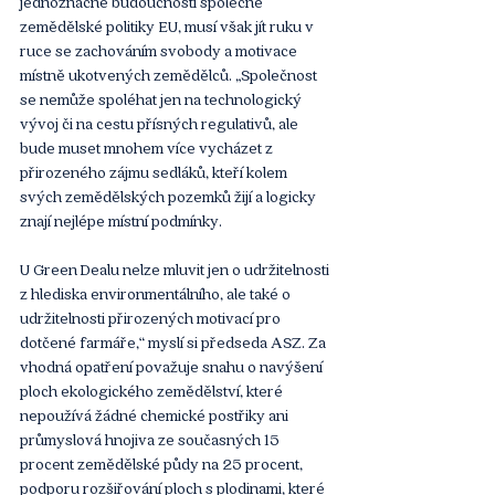
jednoznačně budoucností společné 
zemědělské politiky EU, musí však jít ruku v 
ruce se zachováním svobody a motivace 
místně ukotvených zemědělců. „Společnost 
se nemůže spoléhat jen na technologický 
vývoj či na cestu přísných regulativů, ale 
bude muset mnohem více vycházet z 
přirozeného zájmu sedláků, kteří kolem 
svých zemědělských pozemků žijí a logicky 
znají nejlépe místní podmínky.
U Green Dealu nelze mluvit jen o udržitelnosti 
z hlediska environmentálního, ale také o 
udržitelnosti přirozených motivací pro 
dotčené farmáře,“ myslí si předseda ASZ. Za 
vhodná opatření považuje snahu o navýšení 
ploch ekologického zemědělství, které 
nepoužívá žádné chemické postřiky ani 
průmyslová hnojiva ze současných 15 
procent zemědělské půdy na 25 procent, 
podporu rozšiřování ploch s plodinami, které 