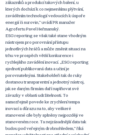
zákazníků a produkcí takových balení, u 
kterých dochází k co nejmenšímu plýtvání, 
zaváděním technologií vedoucích k úspoře 
energií či surovin,“ uvádí PR manažer 
Agrofertu Pavel Heřmanský.
ESG reporting se však také stane vhodným 
nástrojem pro porovnání přístupu 
jednotlivých hráčů a může změnit situaci na 
trhu ve prospěch větší konkurence i 
rychlejšího zavádění inovací. „ESG reporting 
sjednotí publikovaná data a učiní je 
porovnatelnými. Stakeholdeři tak do ruky 
dostanou transparentní a jednotný nástroj, 
jak se daným firmám daří naplňovat své 
závazky v oblasti udržitelnosti. To 
samozřejmě povede ke zrychlení tempa 
inovací a důrazu na to, aby veškeré 
stanovené cíle byly splněny nejpozději ve 
stanoveném roce. Ta nejzásadnější data tak 
budou pod veřejným drobnohledem,“ říká 
manažer udržitelnosti pro střední a východní 