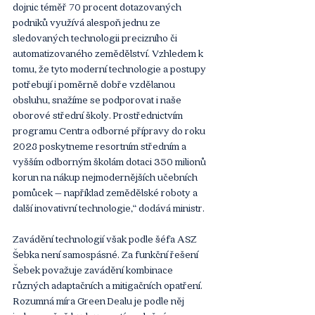
dojnic téměř 70 procent dotazovaných 
podniků využívá alespoň jednu ze 
sledovaných technologii precizního či 
automatizovaného zemědělství. Vzhledem k 
tomu, že tyto moderní technologie a postupy 
potřebují i poměrně dobře vzdělanou 
obsluhu, snažíme se podporovat i naše 
oborové střední školy. Prostřednictvím 
programu Centra odborné přípravy do roku 
2028 poskytneme resortním středním a 
vyšším odborným školám dotaci 350 milionů 
korun na nákup nejmodernějších učebních 
pomůcek – například zemědělské roboty a 
další inovativní technologie,“ dodává ministr.
Zavádění technologií však podle šéfa ASZ 
Šebka není samospásné. Za funkční řešení 
Šebek považuje zavádění kombinace 
různých adaptačních a mitigačních opatření. 
Rozumná míra Green Dealu je podle něj 