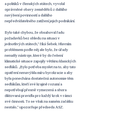
a politiků v členských státech, vyvolal 
oprávněné obavy zemědělců z dalšího 
navýšení povinností a dalšího 
nepředvídatelného zatížení jejich podnikání.
Bylo také chybou, že obsahoval řadu 
požadavků bez ohledu na situaci v 
jednotlivých státech,“ říká Šebek. Hlavním 
problémem podle něj ale bylo, že úřady 
nenašly nástroje, které by do řešení 
klimatické situace zapojily většinu klasických 
sedláků. „Bylo potřeba myslet na to, aby tato 
opatření nenavýšila míru byrokracie a aby 
byla ponechána dostatečná autonomie těm 
sedlákům, kteří své krajině rozumí a 
nepotřebují přesně vymezená a shora 
diktovaná pravidla pro každý krok v rámci 
své činnosti. To se však na samém začátku 
nestalo,“ upozorňuje předseda ASZ.