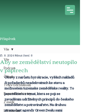
Příspěvek
Vše
15. 8. 2024
Minut čtení: 8
Vše
Aby se zemědělství neutopilo
Podcast
v papírech
Článek
Obavy z nárůstu byrokracie, vyšších nákladů 
či požadavků neadekvátních ke stavu a 
Tváře Udržitelnosti
možnostem tuzemské zemědělské reality. To 
Expertní rozhovory
jsou některá z témat, která se pojí se 
zaváděním udržitelných principů do českého 
Z médií
zemědělství a potravinářství. Na druhou 
stranu část agendy Green Dealu sami 
Live stream