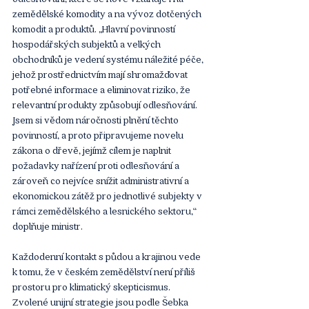
zemědělské komodity a na vývoz dotčených 
komodit a produktů. „Hlavní povinností 
hospodářských subjektů a velkých 
obchodníků je vedení systému náležité péče, 
jehož prostřednictvím mají shromažďovat 
potřebné informace a eliminovat riziko, že 
relevantní produkty způsobují odlesňování. 
Jsem si vědom náročnosti plnění těchto 
povinností, a proto připravujeme novelu 
zákona o dřevě, jejímž cílem je naplnit 
požadavky nařízení proti odlesňování a 
zároveň co nejvíce snížit administrativní a 
ekonomickou zátěž pro jednotlivé subjekty v 
rámci zemědělského a lesnického sektoru,“ 
doplňuje ministr.
Každodenní kontakt s půdou a krajinou vede 
k tomu, že v českém zemědělství není příliš 
prostoru pro klimatický skepticismus. 
Zvolené unijní strategie jsou podle Šebka 