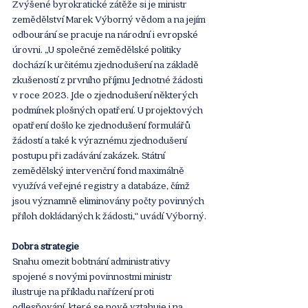
Zvýšené byrokratické zátěže si je ministr 
zemědělství Marek Výborný vědom a na jejím 
odbourání se pracuje na národní i evropské 
úrovni. „U společné zemědělské politiky 
dochází k určitému zjednodušení na základě 
zkušeností z prvního příjmu Jednotné žádosti 
v roce 2023. Jde o zjednodušení některých 
podmínek plošných opatření. U projektových 
opatření došlo ke zjednodušení formulářů 
žádostí a také k výraznému zjednodušení 
postupu při zadávání zakázek. Státní 
zemědělský intervenční fond maximálně 
využívá veřejné registry a databáze, čímž 
jsou významně eliminovány počty povinných 
příloh dokládaných k žádosti,“ uvádí Výborný.
Dobrá strategie
Snahu omezit bobtnání administrativy 
spojené s novými povinnostmi ministr 
ilustruje na příkladu nařízení proti 
odlesňování, které se nově vztahuje i na 