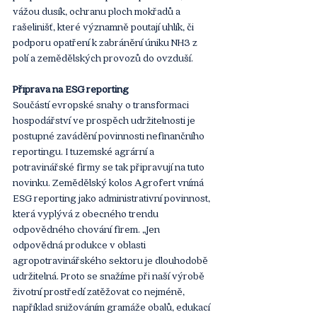
vážou dusík, ochranu ploch mokřadů a 
rašelinišť, které významně poutají uhlík, či 
podporu opatření k zabránění úniku NH3 z 
polí a zemědělských provozů do ovzduší.
Příprava na ESG reporting
Součástí evropské snahy o transformaci 
hospodářství ve prospěch udržitelnosti je 
postupné zavádění povinnosti nefinančního 
reportingu. I tuzemské agrární a 
potravinářské firmy se tak připravují na tuto 
novinku. Zemědělský kolos Agrofert vnímá 
ESG reporting jako administrativní povinnost, 
která vyplývá z obecného trendu 
odpovědného chování firem. „Jen 
odpovědná produkce v oblasti 
agropotravinářského sektoru je dlouhodobě 
udržitelná. Proto se snažíme při naší výrobě 
životní prostředí zatěžovat co nejméně, 
například snižováním gramáže obalů, edukací 