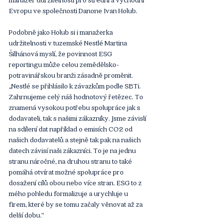
Evropu ve společnosti Danone Ivan Holub.
Podobně jako Holub si i manažerka 
udržitelnosti v tuzemské Nestlé Martina 
Šilhánová myslí, že povinnost ESG 
reportingu může celou zemědělsko-
potravinářskou branži zásadně proměnit.
„Nestlé se přihlásilo k závazkům podle SBTi. 
Zahrnujeme celý náš hodnotový řetězec. To 
znamená vysokou potřebu spolupráce jak s 
dodavateli, tak s našimi zákazníky. Jsme závislí 
na sdílení dat například o emisích CO2 od 
našich dodavatelů a stejně tak pak na našich 
datech závisí naši zákazníci. To je na jednu 
stranu náročné, na druhou stranu to také 
pomáhá otvírat možné spolupráce pro 
dosažení cílů obou nebo více stran. ESG to z 
mého pohledu formalizuje a urychluje u 
firem, které by se tomu začaly věnovat až za 
delší dobu.“