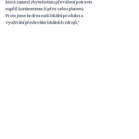
která zamezí zbytečnému převážení potravin 
napříč kontinentem či přes celou planetu. 
Proto jsme hrdí na naši lokální produkci a 
využívání především lokálních zdrojů,“ 
dodává Heřmanský.
Naopak tuzemská divize Danone již přispívá k 
naplňování rámcových cílů závazných pro 
celou společnost. „V únoru loňského roku 
jsme publikovali strategický rámec pod 
názvem Danone Impact Journey, který se 
zaměřuje na tři pilíře udržitelného rozvoje: 
zdraví, příroda a lidé. S každým jsou spojeny 
konkrétní závazky, které budou naplňovány 
v letech 2025, 2030 a 2050. V našem 
regionu se soustředíme primárně na 
snižování podílu cukru v mléčných 
produktech určených dětem, což spadá pod 
pilíř zdraví, snižování uhlíkové stopy, včetně 
redukce emisí metanu, a přechod na 
cirkulární obaly, což spadá pod pilíř příroda, a 