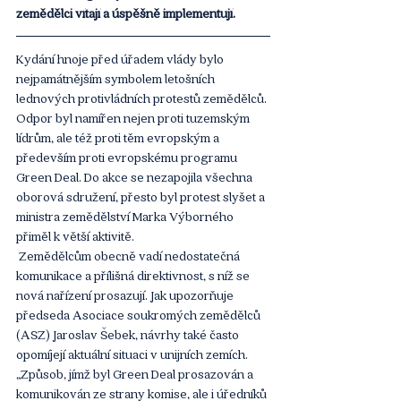
zemědělci vítají a úspěšně implementují.
Kydání hnoje před úřadem vlády bylo 
nejpamátnějším symbolem letošních 
lednových protivládních protestů zemědělců. 
Odpor byl namířen nejen proti tuzemským 
lídrům, ale též proti těm evropským a 
především proti evropskému programu 
Green Deal. Do akce se nezapojila všechna 
oborová sdružení, přesto byl protest slyšet a 
ministra zemědělství Marka Výborného 
přiměl k větší aktivitě.
 Zemědělcům obecně vadí nedostatečná 
komunikace a přílišná direktivnost, s níž se 
nová nařízení prosazují. Jak upozorňuje 
předseda Asociace soukromých zemědělců 
(ASZ) Jaroslav Šebek, návrhy také často 
opomíjejí aktuální situaci v unijních zemích. 
„Způsob, jímž byl Green Deal prosazován a 
komunikován ze strany komise, ale i úředníků 