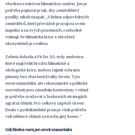
vhodnou reakcí na klimatickou změnu. Jen je 
potřeba pojmout je tak, aby zemědělství 
posílily, nikoli naopak. „Většina odpovědných 
zemědělců, kteří převážně pracují na svém 
majetku a na svých pozemcích, rozhodně 
vnímají, že klimatická krize a ohrožení 
ekosystémů je realitou.
Zelená dohoda a Fit for 55, tedy směrnice, 
které mají řešit hrozbu klimatické a 
ekologické krize, mohou zajistit ochranu 
planety bez zhoršení kvality života. Tyto 
environmentální, ale i ekonomické a politické 
souvislosti jsou zásadním kontextem, v němž 
je potřeba uvažovat o budoucích strategiích 
agrární oblasti. Pro celkový úspěch Green 
Dealu v podnikatelské praxi je však potřeba 
vzít některé oblasti za trochu jiný konec.“
Udržitelné není jen environmentální