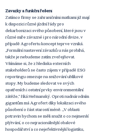
Závazky a funkční řešení
Zatímco firmy se zahraničními matkami již mají 
k dispozici různé jízdní řády pro 
dekarbonizaci svého působení, které jsou v 
různé míře závazné i pro národní divize, v 
případě Agrofertu koncept teprve vzniká. 
„Formální nastavení závazků u nás probíhá, 
takže je nebudeme zatím zveřejňovat. 
Všímáme si, že z hlediska externích 
stakeholderů se často zájem v případě ESG 
reportingu omezuje na snižování uhlíkové 
stopy. My budeme sledovat ve svých 
opatřeních i ostatní prvky environmentální 
zátěže,“ říká Heřmanský. Oproti nadnárodním 
gigantům má Agrofert díky lokalizaci svého 
působení o část starostí méně. „V oblasti 
potravin bychom se měli snažit o co nejmenší 
plýtvání, o co nejracionálnější obalové 
hospodářství a co nejefektivnější logistiku, 