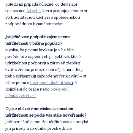
ohledu mi připadá důležité, co dělá např. 
restaurace 
Střecha
, která propojuje moderní 
styl, udržitelnou kuchyni a společenskou 
zodpovědnost k zaměstnancům.
Jak ještě více podpořit zájem o téma 
udržitelnosti v běžné populaci?
Myslím, že prvním krokem je více šířit 
povědomí o úspěšných projektech, které 
udržitelnost podporují a zároveň zlepšují 
kvalitu života, protože nám nějak usnadňují 
nebo zpříjemňují každodenní fungování – ať 
už se jedná o 
bezpečné uložení kola
při 
dojíždění do práce nebo 
ozelenění 
městských čtvrtí
.
O jaké oblasti v souvislosti s tématem 
udržitelnosti se podle vás stále hovoří málo?
Jednoznačně o tom, že udržitelnost se netýká 
jen přírody a životního prostředí, ale 