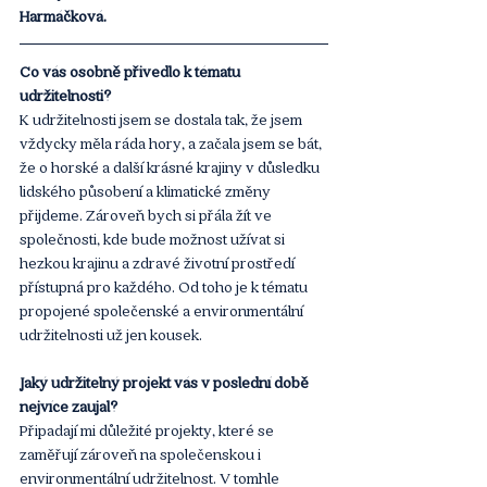
Harmáčková. 
Co vás osobně přivedlo k tématu 
udržitelnosti?
K udržitelnosti jsem se dostala tak, že jsem 
vždycky měla ráda hory, a začala jsem se bát, 
že o horské a další krásné krajiny v důsledku 
lidského působení a klimatické změny 
přijdeme. Zároveň bych si přála žít ve 
společnosti, kde bude možnost užívat si 
hezkou krajinu a zdravé životní prostředí 
přístupná pro každého. Od toho je k tématu 
propojené společenské a environmentální 
udržitelnosti už jen kousek.
Jaký udržitelný projekt vás v poslední době 
nejvíce zaujal?
Připadají mi důležité projekty, které se 
zaměřují zároveň na společenskou i 
environmentální udržitelnost. V tomhle 