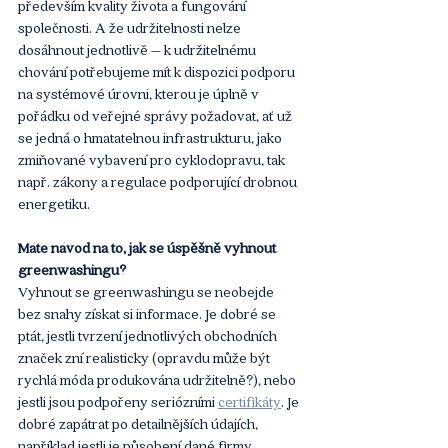
především kvality života a fungování 
společnosti. A že udržitelnosti nelze 
dosáhnout jednotlivě – k udržitelnému 
chování potřebujeme mít k dispozici podporu 
na systémové úrovni, kterou je úplně v 
pořádku od veřejné správy požadovat, ať už 
se jedná o hmatatelnou infrastrukturu, jako 
zmiňované vybavení pro cyklodopravu, tak 
např. zákony a regulace podporující drobnou 
energetiku.
Máte návod na to, jak se úspěšně vyhnout 
greenwashingu?
Vyhnout se greenwashingu se neobejde 
bez snahy získat si informace. Je dobré se 
ptát, jestli tvrzení jednotlivých obchodních 
značek zní realisticky (opravdu může být 
rychlá móda produkována udržitelně?), nebo 
jestli jsou podpořeny seriózními 
certifikáty
. Je 
dobré zapátrat po detailnějších údajích, 
například jestli je působení dané firmy 