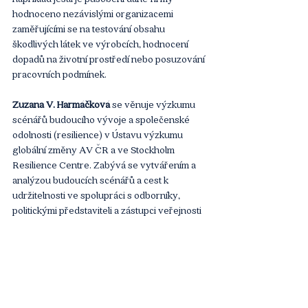
hodnoceno nezávislými organizacemi 
zaměřujícími se na testování obsahu 
škodlivých látek ve výrobcích, hodnocení 
dopadů na životní prostředí nebo posuzování 
pracovních podmínek.
Zuzana V. Harmáčková
 se věnuje výzkumu 
scénářů budoucího vývoje a společenské 
odolnosti (resilience) v Ústavu výzkumu 
globální změny AV ČR a ve Stockholm 
Resilience Centre. Zabývá se vytvářením a 
analýzou budoucích scénářů a cest k 
udržitelnosti ve spolupráci s odborníky, 
politickými představiteli a zástupci veřejnosti 
napříč různými kulturními a geografickými 
kontexty (Česko, Evropa, Střední Asie, 
Afrika). Přispívá k činnosti mezinárodních 
platforem pro zlepšení přenosu znalostí mezi 
výzkumníky a tvůrci politik v oblasti 
udržitelnosti, tzv. vědecko-politických 