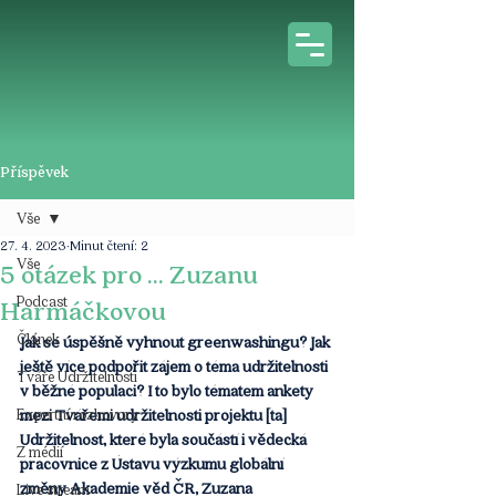
Příspěvek
Vše
27. 4. 2023
Minut čtení: 2
Vše
5 otázek pro ... Zuzanu
Podcast
Harmáčkovou
Článek
Jak se úspěšně vyhnout greenwashingu? Jak 
ještě více podpořit zájem o téma udržitelnosti 
Tváře Udržitelnosti
v běžné populaci? I to bylo tématem ankety 
Expertní rozhovory
mezi Tvářemi udržitelnosti projektu [ta] 
Udržitelnost, které byla součástí i vědecká 
Z médií
pracovnice z Ústavu výzkumu globální 
změny Akademie věd ČR, Zuzana 
Live stream