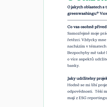
O jakých oblastech s 
greenwashingu? Více 
Co vás osobně přived
Samozřejmě moje prác
řetězci. Vždycky mne 
nacházím v tématech 
Bezpochyby mě také h
o více aspektů udržite
banky.
Jaký udržitelný proje
Hodně se mi líbí proj
odpovědnosti.  Těší m
mají z ESG reportingu