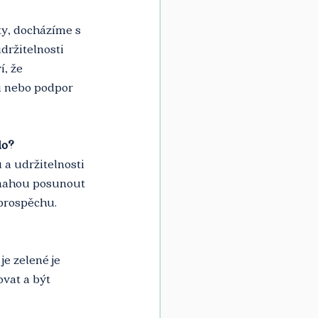
y, docházíme s 
držitelnosti 
, že 
du nebo podpor 
lo?
a udržitelnosti 
 snahou posunout 
 prospěchu.
je zelené je 
ovat a být 