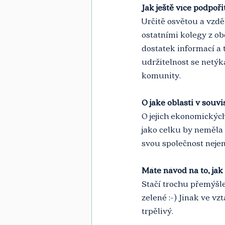
Jak ještě více podpoř
Určitě osvětou a vzd
ostatními kolegy z ob
dostatek informací a 
udržitelnost se netýk
komunity.
O jaké oblasti v souv
O jejich ekonomických
jako celku by neměla 
svou společnost nejen
Máte návod na to, ja
Stačí trochu přemýšlet
zelené :-) Jinak ve vz
trpělivý. 