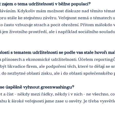
it zájem o téma udržitelnosti v běžné populaci?
ěláváním. Kdykoliv mám možnost diskuze nad těmito témat
oru stále ke stejnému závěru. Veřejnost nemá o tématech u
to často vzbuzuje strach a pocit ohrožení. Přitom málokdo ví
á jen životního prostředí, ale i například sociálního soula
islosti s tématem udržitelnosti se podle vás stále hovoří má
 přínosech a ekonomické udržitelnosti. Účelem reportingů 
být likvadice firem, ale podpoření těch, které to dělají se
 do nezbytné oblasti zisku, ale i do oblasti společenského
k se úspěšně vyhnout greenwashingu?
 a číst - někdy mezi řádky, někdy i v nich - ne všechno, co 
tahu k široké veřejnosti jsme zase u osvěty. Je třeba vysvětl