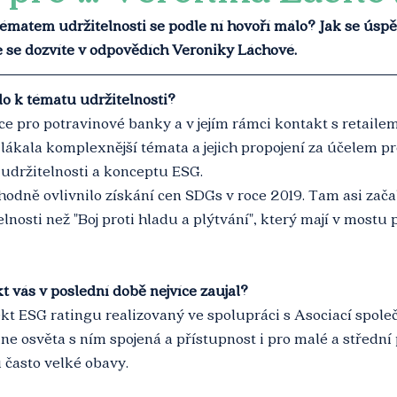
tématem udržitelnosti se podle ní hovoří málo? Jak se úsp
se dozvíte v odpovědích Veroniky Láchové. 
lo k tématu udržitelnosti?
e pro potravinové banky a v jejím rámci kontakt s retaile
lákala komplexnější témata a jejich propojení za účelem pr
udržitelnosti a konceptu ESG.
odně ovlivnilo získání cen SDGs v roce 2019. Tam asi zača
lnosti než "Boj proti hladu a plýtvání", který mají v mostu 
kt vás v poslední době nejvíce zaujal?
ekt ESG ratingu realizovaný ve spolupráci s Asociací spole
ne osvěta s ním spojená a přístupnost i pro malé a střední 
 často velké obavy.