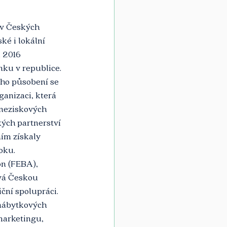
 v Českých 
é i lokální 
 2016 
nku v republice. 
ího působení se 
ganizaci, která 
 neziskových 
ých partnerství 
ím získaly 
oku.
n (FEBA), 
vá Českou 
ní spolupráci. 
 nábytkových 
marketingu, 