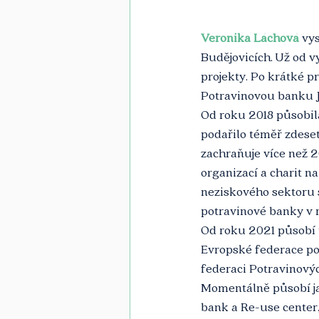
Veronika Láchová
 vy
Budějovicích. Už od v
projekty. Po krátké p
Potravinovou banku Ji
Od roku 2018 působila
podařilo téměř zdeset
zachraňuje více než 2
organizací a charit n
neziskového sektoru s
potravinové banky v 
Od roku 2021 působí 
Evropské federace po
federaci Potravinový
Momentálně působí jak
bank a Re-use center,