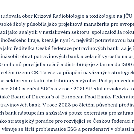
studovala obor Krizová Radiobiologie a toxikologie na JČU
ysoké školy působila jako projektová manažerka pro evropsk
raxi jako analytik v neziskovém sektoru, spoluzaložila roku
hočeského kraje, která je nyní 4. největší potravinovou ba
 jako ředitelka České federace potravinových bank. Za jej
inásobit obrat potravinových bank a celá síť vyrostla na or
0 milionů porcí jídla ročně a distribuuje je zdarma do 1300
a celém území ČR. To vše za přispění navázaných strategick
e sektorem retailu, distributory a výrobci. Pod jejím veden
roce 2019 ocenění SDGs a v roce 2021 Střední neziskovka r
také Board of Director’s of European Food Banks Federatio
travinových bank. V roce 2023 po 8letém působení předá
ch bank nástupcům a zůstává pouze externista pro zahranič
o strategický poradce pro rozvíjející se Českou federaci
 věnuje se širší problematice ESG a poradenství v oblasti 