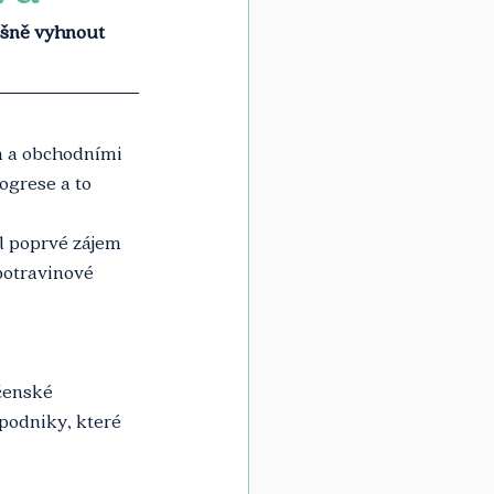
ěšně vyhnout 
m a obchodními 
ogrese a to 
l poprvé zájem 
potravinové 
čenské 
podniky, které 