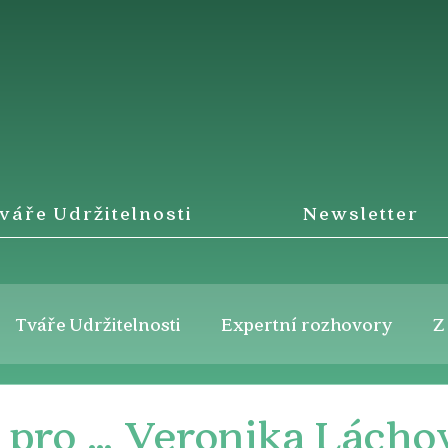
váře Udržitelnosti
Newsletter
Tváře Udržitelnosti
Expertní rozhovory
Z
k pro … Veronika Lácho