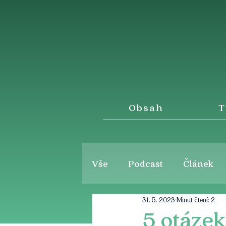
Obsah
T
Vše
Podcast
Článek
31. 5. 2023
Minut čtení: 2
5 otáze