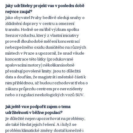
Jaký udržitelný projekt vás v poslední době 
nejvíce zaujal?
Jako obyvatel Prahy bedlivě sleduji snahy o 
zklidnění dopravy v centru a omezení 
transitu. Hodně se mi líbil výzkum spolku 
Senzorvzduchu, který z vlastní iniciativy 
provedl dlouhodobé měření koncentrací 
nebezpečného oxidu dusičitého na různých 
místech v Praze a upozornil, že snad všude 
koncentrace této látky (produkované 
spalovacími motory) několikanásobně 
přesahují povolené limity. Jsou to důležitá 
data a doufám, že magistrát i městské části k 
nim přihlédnou, až budou rozhodovat třeba o 
zákazu průjezdu centrem pro nerezidenty 
nebo o regulaci neekologických vozů SUV.
Jak ještě více podpořit zájem o téma 
udržitelnosti v běžné populaci?
Je důležité nejen upozorňovat na problémy, 
ale také hledat jejich řešení. A i když se 
problém klimatické změny dostal konečně i 