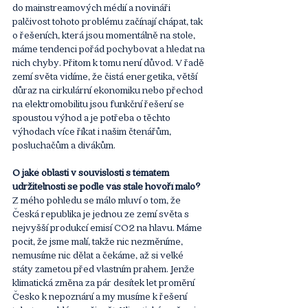
do mainstreamových médií a novináři 
palčivost tohoto problému začínají chápat, tak 
o řešeních, která jsou momentálně na stole, 
máme tendenci pořád pochybovat a hledat na 
nich chyby. Přitom k tomu není důvod. V řadě 
zemí světa vidíme, že čistá energetika, větší 
důraz na cirkulární ekonomiku nebo přechod 
na elektromobilitu jsou funkční řešení se 
spoustou výhod a je potřeba o těchto 
výhodach více říkat i našim čtenářům, 
posluchačům a divákům. 
O jaké oblasti v souvislosti s tématem 
udržitelnosti se podle vás stále hovoří málo?
Z mého pohledu se málo mluví o tom, že 
Česká republika je jednou ze zemí světa s 
nejvyšší produkcí emisí CO2 na hlavu. Máme 
pocit, že jsme malí, takže nic nezměníme, 
nemusíme nic dělat a čekáme, až si velké 
státy zametou před vlastním prahem. Jenže 
klimatická změna za pár desítek let promění 
Česko k nepoznání a my musíme k řešení 