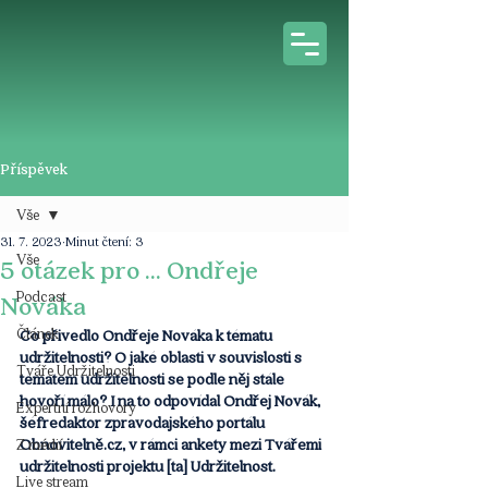
Příspěvek
Vše
31. 7. 2023
Minut čtení: 3
Vše
5 otázek pro ... Ondřeje
Podcast
Nováka
Článek
Co přivedlo Ondřeje Nováka k tématu 
udržitelnosti? O jaké oblasti v souvislosti s 
Tváře Udržitelnosti
tématem udržitelnosti se podle něj stále 
hovoří málo? I na to odpovídal Ondřej Novák, 
Expertní rozhovory
šéfredaktor zpravodajského portálu 
Obnovitelně.cz, v rámci ankety mezi Tvářemi 
Z médií
udržitelnosti projektu [ta] Udržitelnost. 
Live stream