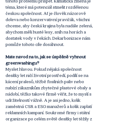
tohoto problému přispět. Klimatická změna je 
téma, které má potenciál stmelit rozdělenou 
českou společnost. Ať je člověk názorově 
doleva nebo konzervativní pravičák, všichni 
chceme, aby česká krajina byla nadále zelená, 
abychom měli husté lesy, sníh na horách a 
dostatek vody v řekách. Dekarbonizace nám 
pomůže tohoto cíle dosáhnout.
Máte návod na to, jak se úspěšně vyhnout 
greenwashingu?
Myslet hlavou. Pokud nějaká společnost 
desítky let ničí životní prostředí, podílí se na 
kácení pralesů, těžbě fosilních paliv nebo 
nabízí zákazníkům zbytečné plastové obaly a 
nádobí, těžko takové firmě věřit, že to myslí s 
udržitelností vážně. A je asi jedno, kolik 
zaměstná CSR a ESG manažerů a kolik zaplatí 
reklamních kampaní. Soukromé firmy i státní 
organizace po celém světě desítky let těžily z 
levné fosilní energie a drancování 
nerostných surovin, a pokud má planeta 
přežít, musí dojít k zásadní proměně celých 