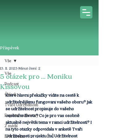
Příspěvek
Vše
13. 11. 2023
Minut čtení: 2
Vše
5 otázek pro ... Moniku
Podcast
Kissovou
Článek
Které hlavní překážky vidíte na cestě k 
udržitelnějšímu fungování vašeho oboru? Jak 
Tváře Udržitelnosti
se udržitelnost propisuje do vašeho 
Expertní rozhovory
osobního života? Co je pro vás osobně 
aktuálně největší téma v rámci udržitelnosti? I 
Z médií
na tyto otázky odpovídala v anketě Tváří 
Udržitelnosti projektu [ta] Udržitelnost 
Live stream