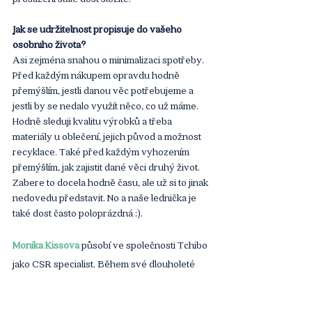
Jak se udržitelnost propisuje do vašeho 
osobního života?
Asi zejména snahou o minimalizaci spotřeby. 
Před každým nákupem opravdu hodně 
přemýšlím, jestli danou věc potřebujeme a 
jestli by se nedalo využít něco, co už máme. 
Hodně sleduji kvalitu výrobků a třeba 
materiály u oblečení, jejich původ a možnost 
recyklace. Také před každým vyhozením 
přemýšlím, jak zajistit dané věci druhý život. 
Zabere to docela hodně času, ale už si to jinak 
nedovedu představit. No a naše lednička je 
také dost často poloprázdná :). 
Monika Kissová
 působí ve společnosti Tchibo 
jako CSR specialist. Během své dlouholeté 
kariéry v nadnárodních i konzultantských 
společnostech si vybudovala široké know-