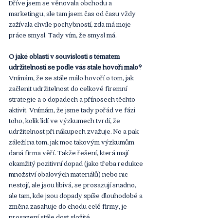
Dříve jsem se věnovala obchodu a 
marketingu, ale tam jsem čas od času vždy 
zažívala chvíle pochybností, zda má moje 
práce smysl. Tady vím, že smysl má. 
O jaké oblasti v souvislosti s tématem 
udržitelnosti se podle vás stále hovoří málo?
Vnímám, že se stále málo hovoří o tom, jak 
začlenit udržitelnost do celkové firemní 
strategie a o dopadech a přínosech těchto 
aktivit. Vnímám, že jsme tady pořád ve fázi 
toho, kolik lidí ve výzkumech tvrdí, že 
udržitelnost při nákupech zvažuje. No a pak 
záleží na tom, jak moc takovým výzkumům 
daná firma věří. Takže řešení, která mají 
okamžitý pozitivní dopad (jako třeba redukce 
množství obalových materiálů) nebo nic 
nestojí, ale jsou líbivá, se prosazují snadno, 
ale tam, kde jsou dopady spíše dlouhodobé a 
změna zasahuje do chodu celé firmy, je 
prosazení stále dost složité.