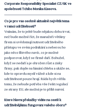
Corporate Responsibility Specialist CZ/SK ve 
společnosti Tchibo Monika Kissová. 
Co je pro vás osobně aktuálně největší téma 
v rámci udržitelnosti?
Vnímám, že to ještě bude nějakou dobu trvat, 
než bude možné říct, že manažeři většiny 
firem si uvědomují nutnost udržitelného 
přístupu ve svém podnikání a neberou ho 
jako něco líbivého navíc, co je možné 
podporovat, když se firmě daří. Bohužel, 
když se nedaří a je ohrožen růst a zisky 
firmy, pak dojde na lámání chleba a ukáže se, 
kde to opravdu myslí vážně a kde si na 
udržitelnost pouze hrají. Ráda bych věřila 
tomu, že nebude potřeba vše řešit regulací 
ze strany EU, ale možná je to příliš naivní.
Které hlavní překážky vidíte na cestě k 
udržitelnějšímu fungování vašeho oboru?