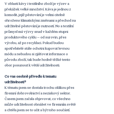
V oblasti kávy i textilního zboží je výzev a 
překážek velké množství. Káva je jednou z 
komodit, jejíž pěstování je velmi citelně 
ohroženo klimatickými změnami a přechod na 
udržitelné pěstování je nutností. No a textilní 
průmysl má výzvy snad v každém stupni 
produktového cyklu – od surovin, přes 
výrobu, až po recyklaci. Pokud budou 
spotřebitelé stále ochotni kupovat levnou 
módu a nebudou si zjišťovat informace o 
původu zboží, tak bude hodně těžké tento 
obor posunout k větší udržitelnosti.
Co vás osobně přivedlo k tématu 
udržitelnosti?
K tématu jsem se dostala trochu oklikou přes 
firemní dobrovolnictví a neziskový sektor. 
Časem jsem začala objevovat, co všechno 
může udržitelnost obnášet ve firemním světě 
a chtěla jsem se to učit a být toho součástí. 